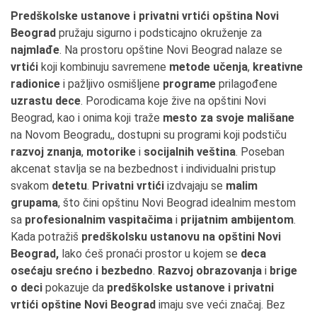
Predškolske ustanove i privatni vrtići opština Novi
Beograd
pružaju sigurno i podsticajno okruženje za
najmlađe
. Na prostoru opštine Novi Beograd nalaze se
vrtići
koji kombinuju savremene
metode učenja
,
kreativne
radionice
i pažljivo osmišljene
programe
prilagođene
uzrastu dece
. Porodicama koje žive na opštini Novi
Beograd, kao i onima koji traže
mesto za svoje mališane
na Novom Beogradu,, dostupni su programi koji podstiču
razvoj znanja
,
motorike
i
socijalnih veština
. Poseban
akcenat stavlja se na bezbednost i individualni pristup
svakom
detetu
.
Privatni vrtići
izdvajaju se
malim
grupama
, što čini opštinu Novi Beograd idealnim mestom
sa
profesionalnim vaspitačima
i
prijatnim ambijentom
.
Kada potražiš
predškolsku ustanovu na opštini Novi
Beograd,
lako ćeš pronaći prostor u kojem se
deca
osećaju srećno i bezbedno
.
Razvoj obrazovanja
i
brige
o deci
pokazuje da
predškolske ustanove i privatni
vrtići opštine Novi Beograd
imaju sve veći značaj. Bez