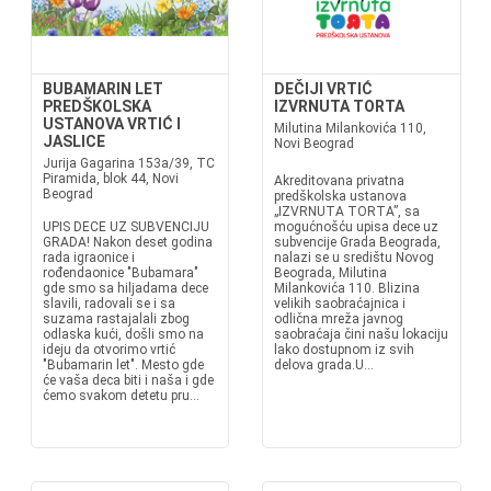
BUBAMARIN LET
DEČIJI VRTIĆ
PREDŠKOLSKA
IZVRNUTA TORTA
USTANOVA VRTIĆ I
Milutina Milankovića 110,
JASLICE
Novi Beograd
Jurija Gagarina 153a/39, TC
Piramida, blok 44, Novi
Akreditovana privatna
Beograd
predškolska ustanova
„IZVRNUTA TORTA”, sa
UPIS DECE UZ SUBVENCIJU
mogućnošću upisa dece uz
GRADA! Nakon deset godina
subvencije Grada Beograda,
rada igraonice i
nalazi se u središtu Novog
rođendaonice "Bubamara"
Beograda, Milutina
gde smo sa hiljadama dece
Milankovića 110. Blizina
slavili, radovali se i sa
velikih saobraćajnica i
suzama rastajalali zbog
odlična mreža javnog
odlaska kući, došli smo na
saobraćaja čini našu lokaciju
ideju da otvorimo vrtić
lako dostupnom iz svih
"Bubamarin let". Mesto gde
delova grada.U...
će vaša deca biti i naša i gde
ćemo svakom detetu pru...