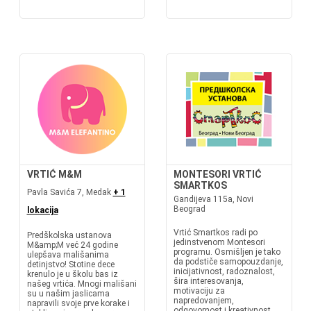
VRTIĆ M&M
MONTESORI VRTIĆ
SMARTKOS
Pavla Savića 7, Medak
+ 1
Gandijeva 115a, Novi
Beograd
lokacija
Vrtić Smartkos radi po
Predškolska ustanova
jedinstvenom Montesori
M&amp;M već 24 godine
programu. Osmišljen je tako
ulepšava mališanima
da podstiče samopouzdanje,
detinjstvo! Stotine dece
inicijativnost, radoznalost,
krenulo je u školu bas iz
šira interesovanja,
našeg vrtića. Mnogi mališani
motivaciju za
su u našim jaslicama
napredovanjem,
napravili svoje prve korake i
odgovornost i kreativnost