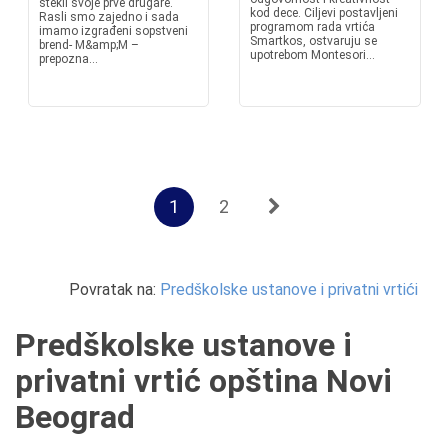
stekli svoje prve drugare.
kod dece. Ciljevi postavljeni
Rasli smo zajedno i sada
programom rada vrtića
imamo izgrađeni sopstveni
Smartkos, ostvaruju se
brend- M&amp;M –
upotrebom Montesori...
prepozna...
1
2
Povratak na:
Predškolske ustanove i privatni vrtići
Predškolske ustanove i
privatni vrtić opština Novi
Beograd