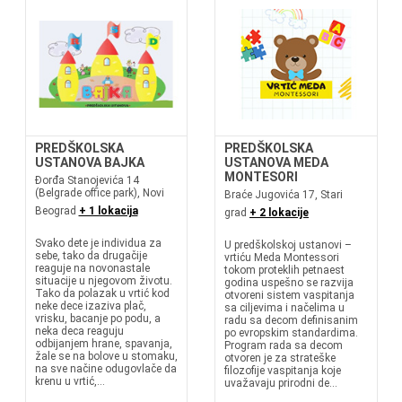
PREDŠKOLSKA
PREDŠKOLSKA
USTANOVA BAJKA
USTANOVA MEDA
MONTESORI
Đorđa Stanojevića 14
(Belgrade office park), Novi
Braće Jugovića 17, Stari
Beograd
+ 1 lokacija
grad
+ 2 lokacije
Svako dete je individua za
U predškolskoj ustanovi –
sebe, tako da drugačije
vrtiću Meda Montessori
reaguje na novonastale
tokom proteklih petnaest
situacije u njegovom životu.
godina uspešno se razvija
Tako da polazak u vrtić kod
otvoreni sistem vaspitanja
neke dece izaziva plač,
sa ciljevima i načelima u
vrisku, bacanje po podu, a
radu sa decom definisanim
neka deca reaguju
po evropskim standardima.
odbijanjem hrane, spavanja,
Program rada sa decom
žale se na bolove u stomaku,
otvoren je za strateške
na sve načine odugovlače da
filozofije vaspitanja koje
krenu u vrtić,...
uvažavaju prirodni de...