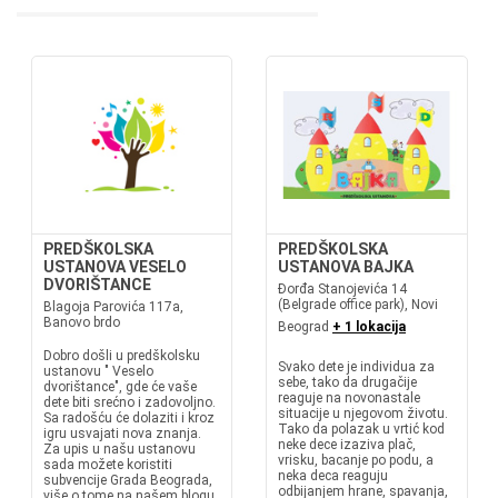
PREDŠKOLSKA
PREDŠKOLSKA
USTANOVA VESELO
USTANOVA BAJKA
DVORIŠTANCE
Đorđa Stanojevića 14
(Belgrade office park), Novi
Blagoja Parovića 117a,
Banovo brdo
Beograd
+ 1 lokacija
Dobro došli u predškolsku
Svako dete je individua za
ustanovu " Veselo
sebe, tako da drugačije
dvorištance", gde će vaše
reaguje na novonastale
dete biti srećno i zadovoljno.
situacije u njegovom životu.
Sa radošću će dolaziti i kroz
Tako da polazak u vrtić kod
igru usvajati nova znanja.
neke dece izaziva plač,
Za upis u našu ustanovu
vrisku, bacanje po podu, a
sada možete koristiti
neka deca reaguju
subvencije Grada Beograda,
odbijanjem hrane, spavanja,
više o tome na našem blogu