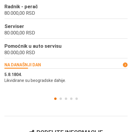
Radnik - perač
80.000,00 RSD
Serviser
80.000,00 RSD
Pomoćnik u auto servisu
80.000,00 RSD
NA DANAŠNJI DAN
5.8.1804.
5.
Likvidirane su beogradske dahije.
U 
pr