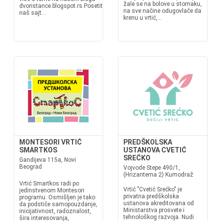
žale se na bolove u stomaku,
dvoristance.blogspot.rs.Posetite
na sve načine odugovlače da
naš sajt...
krenu u vrtić,...
MONTESORI VRTIĆ
PREDŠKOLSKA
SMARTKOS
USTANOVA CVETIĆ
SREĆKO
Gandijeva 115a, Novi
Beograd
Vojvode Stepe 490/1,
(Hrizantema 2) Kumodraž
Vrtić Smartkos radi po
Vrtić "Cvetić Srećko" je
jedinstvenom Montesori
privatna predškolska
programu. Osmišljen je tako
ustanova akreditovana od
da podstiče samopouzdanje,
Ministarstva prosvete i
inicijativnost, radoznalost,
tehnološkog razvoja. Nudi
šira interesovanja,