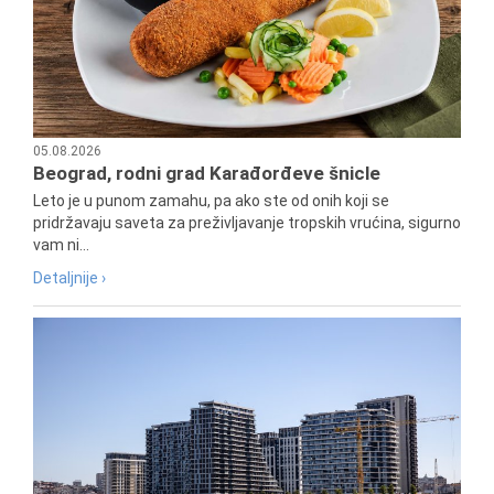
05.08.2026
Beograd, rodni grad Karađorđeve šnicle
Leto je u punom zamahu, pa ako ste od onih koji se
pridržavaju saveta za preživljavanje tropskih vrućina, sigurno
vam ni...
Detaljnije ›