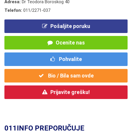
Adresa:
Dr Teodora Boroskog 40
Telefon:
011/2271-037
Pošaljite poruku
Ocenite nas
Pohvalite
Bio / Bila sam ovde
Prijavite grešku!
011INFO PREPORUČUJE