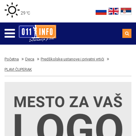
29 ℃
Početna
Deca
Predškolske ustanove i privatni vrtići
PLAVI ČUPERAK