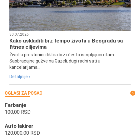
30.07.2026
Kako uskladiti brz tempo života u Beogradu sa
fitnes ciljevima
Život u prestonici diktira brz i često iscrpljujući ritam.
Saobraćajne gužve na Gazeli, dugi radni sati u
kancelarijama...
Detaljnije ›
OGLASI ZA POSAO
Farbanje
100,00 RSD
Auto lakirer
120.000,00 RSD