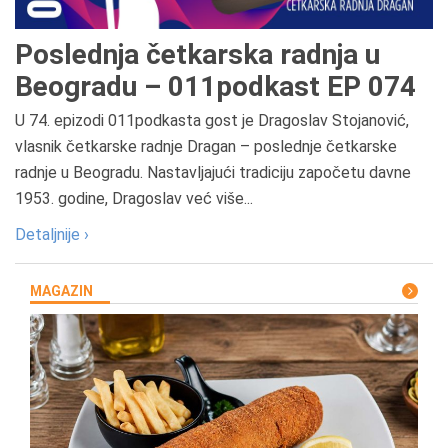
Poslednja četkarska radnja u
Beogradu – 011podkast EP 074
U 74. epizodi 011podkasta gost je Dragoslav Stojanović,
vlasnik četkarske radnje Dragan – poslednje četkarske
radnje u Beogradu. Nastavljajući tradiciju započetu davne
1953. godine, Dragoslav već više...
Detaljnije ›
MAGAZIN