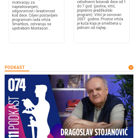
celodnevni boravak dece od 1
motivaciju za
do 7 god. (jaslice, vrtić,
napredovanjem,
pripremni predškolski
odgovornost i kreativnost
program). Vrtić je osnovan
kod dece. Ciljevi postavljeni
2007. godine. Prostor vrtića
programom rada vrtića
je kuća koja je smeštena u
Smartkos, ostvaruju se
jednom od najlep...
upotrebom Montesori...
PODKAST