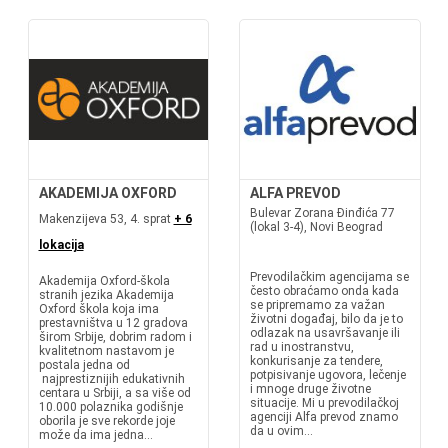
AKADEMIJA OXFORD
ALFA PREVOD
Bulevar Zorana Đinđića 77
Makenzijeva 53, 4. sprat
+ 6
(lokal 3-4), Novi Beograd
lokacija
Prevodilačkim agencijama se
Akademija Oxford-škola
često obraćamo onda kada
stranih jezika Akademija
se pripremamo za važan
Oxford škola koja ima
životni događaj, bilo da je to
prestavništva u 12 gradova
odlazak na usavršavanje ili
širom Srbije, dobrim radom i
rad u inostranstvu,
kvalitetnom nastavom je
konkurisanje za tendere,
postala jedna od
potpisivanje ugovora, lečenje
najprestiznijih edukativnih
i mnoge druge životne
centara u Srbiji, a sa više od
situacije. Mi u prevodilačkoj
10.000 polaznika godišnje
agenciji Alfa prevod znamo
oborila je sve rekorde joje
da u ovim...
može da ima jedna...