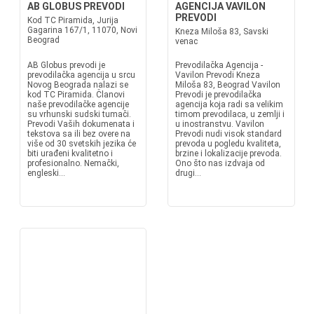
AB GLOBUS PREVODI
AGENCIJA VAVILON
PREVODI
Kod TC Piramida, Jurija
Gagarina 167/1, 11070, Novi
Kneza Miloša 83, Savski
Beograd
venac
AB Globus prevodi je
Prevodilačka Agencija -
prevodilačka agencija u srcu
Vavilon Prevodi Kneza
Novog Beograda nalazi se
Miloša 83, Beograd Vavilon
kod TC Piramida. Članovi
Prevodi je prevodilačka
naše prevodilačke agencije
agencija koja radi sa velikim
su vrhunski sudski tumači.
timom prevodilaca, u zemlji i
Prevodi Vaših dokumenata i
u inostranstvu. Vavilon
tekstova sa ili bez overe na
Prevodi nudi visok standard
više od 30 svetskih jezika će
prevoda u pogledu kvaliteta,
biti urađeni kvalitetno i
brzine i lokalizacije prevoda.
profesionalno. Nemački,
Ono što nas izdvaja od
engleski...
drugi...