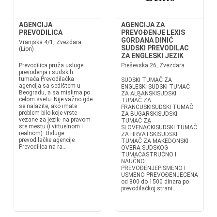
AGENCIJA
AGENCIJA ZA
PREVODILICA
PREVOĐENJE LEXIS
GORDANA DINIĆ
Vranjska 4/1, Zvezdara
SUDSKI PREVODILAC
(Lion)
ZA ENGLESKI JEZIK
Prevodilica pruža usluge
Preševska 26, Zvezdara
prevođenja i sudskih
tumača.Prevodilačka
SUDSKI TUMAČ ZA
agencija sa sedištem u
ENGLESKI SUDSKI TUMAČ
Beogradu, a sa mislima po
ZA ALBANSKISUDSKI
celom svetu. Nije važno gde
TUMAČ ZA
se nalazite, ako imate
FRANCUSKISUDSKI TUMAČ
problem bilo koje vrste
ZA BUGARSKISUDSKI
vezane za jezik- na pravom
TUMAČ ZA
ste mestu (i virtuelnom i
SLOVENAČKISUDSKI TUMAČ
realnom). Usluge
ZA HRVATSKISUDSKI
prevodilačke agencije
TUMAČ ZA MAKEDONSKI
Prevodilica na ra...
OVERA SUDSKOG
TUMAČASTRUČNO I
NAUČNO
PREVOĐENJEPISMENO I
USMENO PREVOĐENJECENA
od 800 do 1500 dinara po
prevodilačkoj strani...