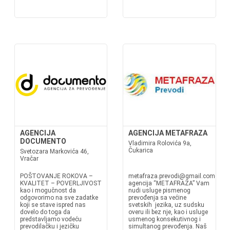
AGENCIJA
AGENCIJA METAFRAZA
DOCUMENTO
Vladimira Rolovića 9a,
Čukarica
Svetozara Markovića 46,
Vračar
POŠTOVANJE ROKOVA –
metafraza.prevodi@gmail.comgrof.
KVALITET – POVERLJIVOST
agencija “METAFRAZA” Vam
kao i mogučnost da
nudi usluge pismenog
odgovorimo na sve zadatke
prevođenja sa većine
koji se stave ispred nas
svetskih jezika, uz sudsku
dovelo do toga da
overu ili bez nje, kao i usluge
predstavljamo vodeću
usmenog konsekutivnog i
prevodilačku i jezičku
simultanog prevođenja. Naš