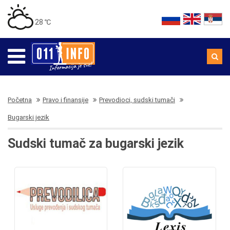
28 ℃
Početna
Pravo i finansije
Prevodioci, sudski tumači
Bugarski jezik
Sudski tumač za bugarski jezik