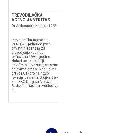
PREVODILAČKA
AGENCIJA VERITAS
Dr Aleksandra Kostića 19/2
Prevodilačka agencija
VERITAS, jedna od prvih
privatnih agencija za
prevodjenje kod nas,
osnovana 1991. godine.
Nalazi se na lokaciji
savršeno povezanoj sa svim
delovima grada - kod Palate
pravde.Uskoro na novoj
lokaciji: Jevrema Grujića 8a -
kod KBC Dragiša Mišović
Sudski tumači i prevodioci za
e...