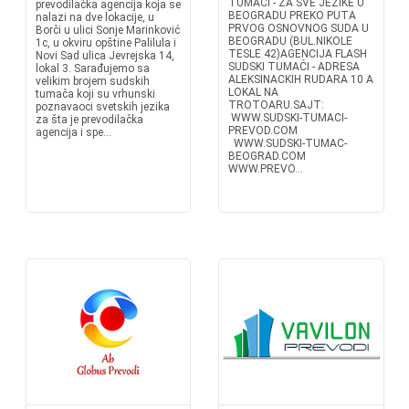
TUMAČI - ZA SVE JEZIKE U
prevodilačka agencija koja se
BEOGRADU PREKO PUTA
nalazi na dve lokacije, u
PRVOG OSNOVNOG SUDA U
Borči u ulici Sonje Marinković
BEOGRADU (BUL.NIKOLE
1c, u okviru opštine Palilula i
TESLE 42)AGENCIJA FLASH
Novi Sad ulica Jevrejska 14,
SUDSKI TUMAČI - ADRESA
lokal 3. Sarađujemo sa
ALEKSINACKIH RUDARA 10 A
velikim brojem sudskih
LOKAL NA
tumača koji su vrhunski
TROTOARU.SAJT:
poznavaoci svetskih jezika
WWW.SUDSKI-TUMACI-
za šta je prevodilačka
PREVOD.COM
agencija i spe...
WWW.SUDSKI-TUMAC-
BEOGRAD.COM
WWW.PREVO...