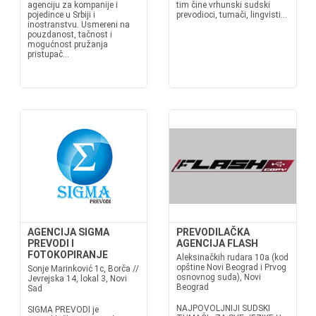
agenciju za kompanije i
tim čine vrhunski sudski
pojedince u Srbiji i
prevodioci, tumači, lingvisti...
inostranstvu. Usmereni na
pouzdanost, tačnost i
mogućnost pružanja
pristupač...
AGENCIJA SIGMA
PREVODILAČKA
PREVODI I
AGENCIJA FLASH
FOTOKOPIRANJE
Aleksinačkih rudara 10a (kod
opštine Novi Beograd i Prvog
Sonje Marinković 1c, Borča //
osnovnog suda), Novi
Jevrejska 14, lokal 3, Novi
Beograd
Sad
NAJPOVOLJNIJI SUDSKI
SIGMA PREVODI je