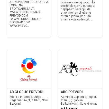
ALEKSINACKIH RUDARA 10 A
boravak svakog polaznika
LOKAL NA
ove škole njemu ostane u
TROTOARU.SAJT:
najlepšem secanju, da
WWW.SUDSKI-TUMACI-
stvorimo temelj učenju
PREVOD.COM
stranih jezika, kao i da
WWW.SUDSKI-TUMAC-
znanja koja ovde stek...
BEOGRAD.COM
WWW.PREVO...
AB GLOBUS PREVODI
ABC PREVODI
Kod TC Piramida, Jurija
Admirala Geprata 2, I sprat,
Gagarina 167/1, 11070, Novi
stan 3, (ugao sa
Beograd
Balkanskom), Savski venac
+ 1 lokacija