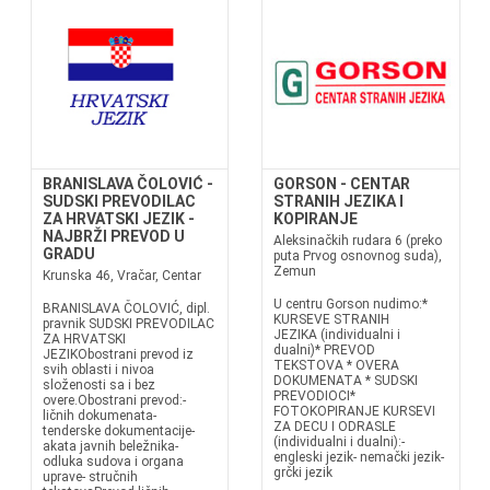
BRANISLAVA ČOLOVIĆ -
GORSON - CENTAR
SUDSKI PREVODILAC
STRANIH JEZIKA I
ZA HRVATSKI JEZIK -
KOPIRANJE
NAJBRŽI PREVOD U
Aleksinačkih rudara 6 (preko
GRADU
puta Prvog osnovnog suda),
Zemun
Krunska 46, Vračar, Centar
U centru Gorson nudimo:*
BRANISLAVA ČOLOVIĆ, dipl.
KURSEVE STRANIH
pravnik SUDSKI PREVODILAC
JEZIKA (individualni i
ZA HRVATSKI
dualni)* PREVOD
JEZIKObostrani prevod iz
TEKSTOVA * OVERA
svih oblasti i nivoa
DOKUMENATA * SUDSKI
složenosti sa i bez
PREVODIOCI*
overe.Obostrani prevod:-
FOTOKOPIRANJE KURSEVI
ličnih dokumenata-
ZA DECU I ODRASLE
tenderske dokumentacije-
(individualni i dualni):-
akata javnih beležnika-
engleski jezik- nemački jezik-
odluka sudova i organa
grčki jezik
uprave- stručnih