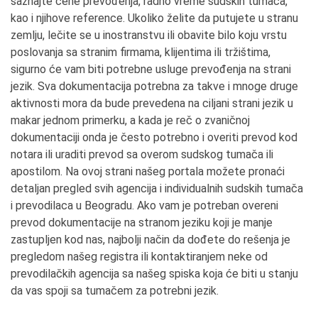
saznajte cene prevođenja, radno vreme sudskih tumača,
kao i njihove reference. Ukoliko želite da putujete u stranu
zemlju, lečite se u inostranstvu ili obavite bilo koju vrstu
poslovanja sa stranim firmama, klijentima ili tržištima,
sigurno će vam biti potrebne usluge prevođenja na strani
jezik. Sva dokumentacija potrebna za takve i mnoge druge
aktivnosti mora da bude prevedena na ciljani strani jezik u
makar jednom primerku, a kada je reč o zvaničnoj
dokumentaciji onda je često potrebno i overiti prevod kod
notara ili uraditi prevod sa overom sudskog tumača ili
apostilom. Na ovoj strani našeg portala možete pronaći
detaljan pregled svih agencija i individualnih sudskih tumača
i prevodilaca u Beogradu. Ako vam je potreban overeni
prevod dokumentacije na stranom jeziku koji je manje
zastupljen kod nas, najbolji način da dođete do rešenja je
pregledom našeg registra ili kontaktiranjem neke od
prevodilačkih agencija sa našeg spiska koja će biti u stanju
da vas spoji sa tumačem za potrebni jezik.