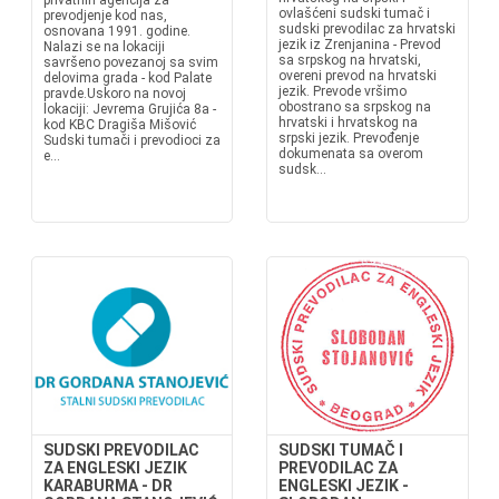
privatnih agencija za
ovlašćeni sudski tumač i
prevodjenje kod nas,
sudski prevodilac za hrvatski
osnovana 1991. godine.
jezik iz Zrenjanina - Prevod
Nalazi se na lokaciji
sa srpskog na hrvatski,
savršeno povezanoj sa svim
overeni prevod na hrvatski
delovima grada - kod Palate
jezik. Prevode vršimo
pravde.Uskoro na novoj
obostrano sa srpskog na
lokaciji: Jevrema Grujića 8a -
hrvatski i hrvatskog na
kod KBC Dragiša Mišović
srpski jezik. Prevođenje
Sudski tumači i prevodioci za
dokumenata sa overom
e...
sudsk...
SUDSKI PREVODILAC
SUDSKI TUMAČ I
ZA ENGLESKI JEZIK
PREVODILAC ZA
KARABURMA - DR
ENGLESKI JEZIK -