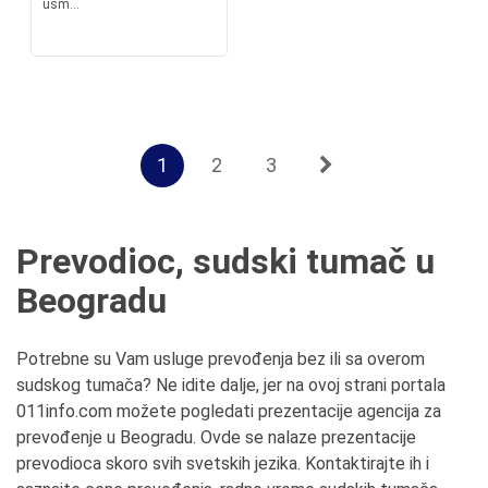
usm...
1
2
3
Prevodioc, sudski tumač u
Beogradu
Potrebne su Vam usluge prevođenja bez ili sa overom
sudskog tumača? Ne idite dalje, jer na ovoj strani portala
011info.com možete pogledati prezentacije agencija za
prevođenje u Beogradu. Ovde se nalaze prezentacije
prevodioca skoro svih svetskih jezika. Kontaktirajte ih i