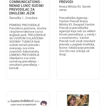
COMMUNICATIONS -
PREVODI
NENAD LUKIĆ SUDSKI
Kneza Miloša 83, Savski
PREVODILAC ZA
venac
ENGLESKI JEZIK
Šamačka 1, Zvezdara
Prevodilačka Agencija -
Vavilon Prevodi Kneza
Miloša 83, Beograd Vavilon
PISMENO PREVOÐENJE
Prevodi je prevodilačka
Prevodimo poslovne, stručne
agencija koja radi sa velikim
i književne tekstove sa/na
timom prevodilaca, u zemlji i
engleski jezik. PREVOÐENJE
u inostranstvu. Vavilon
SA OVEROM OVLAŠĆENIH
Prevodi nudi visok standard
SUDSKIH TUMAČA Naši
prevoda u pogledu kvaliteta,
sudski tumači prevode i
brzine i lokalizacije prevoda.
overavaju sve vrste
Ono što nas izdvaja od
zvaničnih dokumenata.
drugi...
USMENO PREVOÐENJE
Obavljamo sve vrste
usmenog prevođenja: •
simultano prevođenje, •
konsek...