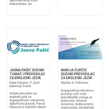
tekstovaPrevod ličnih
dokumenata - be...
JASNA PAŠIĆ SUDSKI
MARIJA ĆURČIĆ
TUMAČ I PREVODILAC
SUDSKI PREVODILAC
ZA ENGLESKI JEZIK
ZA ENGLESKI JEZIK
Baba Višnjina 17, (kod
Mijačka 4, Voždovac
Kalenića) Vračar
Dugogodišnje iskustvo u
Sudski prevodilac za
pružanju svih vrsta
engleski jezik sa
prevodilačkih usluga za
dugogodišnjim iskustvom,
preduzeća, državne
diplomirani pravnik. Prevod
ustanove, međunarodne
tekstova iz različitih oblasti
organizacije, advokatske