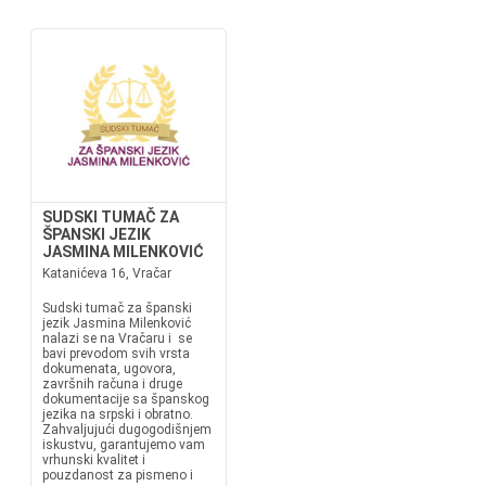
SUDSKI TUMAČ ZA
ŠPANSKI JEZIK
JASMINA MILENKOVIĆ
Katanićeva 16, Vračar
Sudski tumač za španski
jezik Jasmina Milenković
nalazi se na Vračaru i se
bavi prevodom svih vrsta
dokumenata, ugovora,
završnih računa i druge
dokumentacije sa španskog
jezika na srpski i obratno.
Zahvaljujući dugogodišnjem
iskustvu, garantujemo vam
vrhunski kvalitet i
pouzdanost za pismeno i