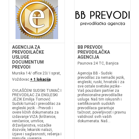
AGENCIJA ZA
BB PREVODI
PREVODILAČKE
PREVODILAČKA
USLUGE
AGENCIJA
DOCUMENTUM
Paunova 24 TC, Banjica
PREVODI
Murska 14/ office 23/ I sprat,
Agencija BB - Sudski
prevodilac za nemački jezik,
Voždovac
+ 1 lokacija
engleski, ruski, hrvatski i za
sve ostale svetske jezike -
OVLAŠĆENI SUDSKI TUMAČ I
Vaš pouzdani partner za
PREVODILAC ZA ENGLESKI
profesionalne prevodilačke
JEZIK Emilija Tomović
usluge. Naš tim iskusnih i
Sudski tumač i prevodilac za
sertifikovanih sudskih
engleski jezik: - Prevodi i
prevodilaca garantuje
overe ličnih dokumenata za
tačnost, poverljivost i pravnu
izdavanje VIZA (krštenice,
validnost svih vaših
venčanice, umrlice,
dokumenata. Naš...
državljanstva, vozačke
dozvole, lekarski nalazi,
izjave i saglasnosti, rešenja i
presude, uverenja...