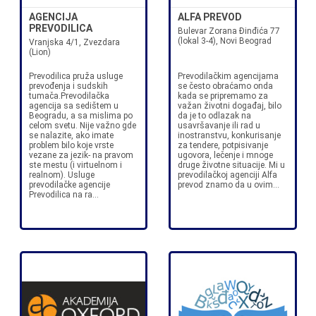
AGENCIJA
ALFA PREVOD
PREVODILICA
Bulevar Zorana Đinđića 77
(lokal 3-4), Novi Beograd
Vranjska 4/1, Zvezdara
(Lion)
Prevodilica pruža usluge
Prevodilačkim agencijama
prevođenja i sudskih
se često obraćamo onda
tumača.Prevodilačka
kada se pripremamo za
agencija sa sedištem u
važan životni događaj, bilo
Beogradu, a sa mislima po
da je to odlazak na
celom svetu. Nije važno gde
usavršavanje ili rad u
se nalazite, ako imate
inostranstvu, konkurisanje
problem bilo koje vrste
za tendere, potpisivanje
vezane za jezik- na pravom
ugovora, lečenje i mnoge
ste mestu (i virtuelnom i
druge životne situacije. Mi u
realnom). Usluge
prevodilačkoj agenciji Alfa
prevodilačke agencije
prevod znamo da u ovim...
Prevodilica na ra...