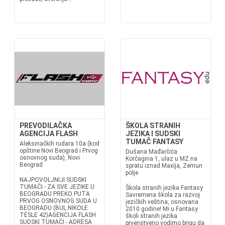
PREVODILAČKA
ŠKOLA STRANIH
AGENCIJA FLASH
JEZIKA I SUDSKI
TUMAČ FANTASY
Aleksinačkih rudara 10a (kod
opštine Novi Beograd i Prvog
Dušana Mađarčića
osnovnog suda), Novi
Korčagina 1, ulaz u MZ na
Beograd
spratu iznad Maxija, Zemun
polje
NAJPOVOLJNIJI SUDSKI
TUMAČI - ZA SVE JEZIKE U
Škola stranih jezika Fantasy
BEOGRADU PREKO PUTA
Savremena škola za razvoj
PRVOG OSNOVNOG SUDA U
jezičkih veština, osnovana
BEOGRADU (BUL.NIKOLE
2010 godine! Mi u Fantasy
TESLE 42)AGENCIJA FLASH
školi stranih jezika
SUDSKI TUMAČI - ADRESA
prvenstveno vodimo brigu da