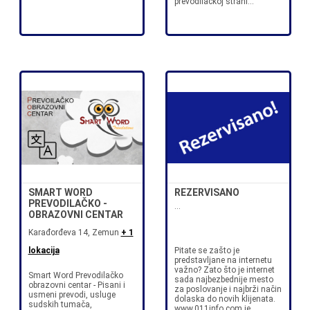
prevodilačkoj strani...
SMART WORD
REZERVISANO
PREVODILAČKO -
...
OBRAZOVNI CENTAR
Karađorđeva 14, Zemun
+ 1
lokacija
Pitate se zašto je
predstavljane na internetu
važno? Zato što je internet
Smart Word Prevodilačko
sada najbezbednije mesto
obrazovni centar - Pisani i
za poslovanje i najbrži način
usmeni prevodi, usluge
dolaska do novih klijenata.
sudskih tumača,
www.011info.com je