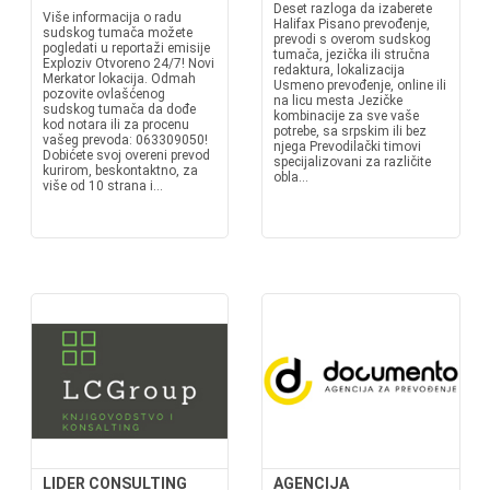
Deset razloga da izaberete
Više informacija o radu
Halifax Pisano prevođenje,
sudskog tumača možete
prevodi s overom sudskog
pogledati u reportaži emisije
tumača, jezička ili stručna
Exploziv Otvoreno 24/7! Novi
redaktura, lokalizacija
Merkator lokacija. Odmah
Usmeno prevođenje, online ili
pozovite ovlašćenog
na licu mesta Jezičke
sudskog tumača da dođe
kombinacije za sve vaše
kod notara ili za procenu
potrebe, sa srpskim ili bez
vašeg prevoda: 063309050!
njega Prevodilački timovi
Dobićete svoj overeni prevod
specijalizovani za različite
kurirom, beskontaktno, za
obla...
više od 10 strana i...
LIDER CONSULTING
AGENCIJA