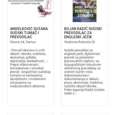
ANĐELKOVIĆ SUZANA
BOJAN RADIĆ SUDSKI
SUDSKI TUMAČ I
PREVODILAC ZA
PREVODILAC
ENGLESKI JEZIK
Glavna 24, Zemun
Vladimira Rolovića 55
- Prevodi tekstova iz svih
Sudski prevodilac za
oblasti: tehnike, medicine,
engleski jezik, diplomirani
ekonomije, politike,
pravnik sa položenim
diplomatije, bezbednosti... -
pravosudnim ispitom, sa
Prepisi dokumenata -
dugogodišnjim iskustvom
Konsekutivan i simultan
obostranog prevođenja sa
prevod - Angažman sudskog
overom raznih vrsta
tumača na venčanjima,
dokumenata kao i
akcidentnim i incidentnim
dokumentacije iz oblasti:
situacijama sa
pravo, ekonomija, medicina,
međunarodnim akterima
različite oblasti tehnike...
Preko Agencije Radić možete
dobiti o...