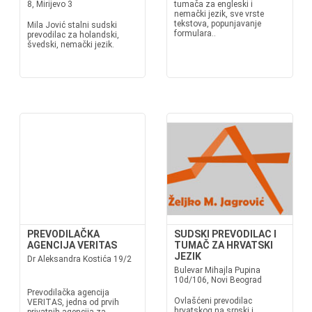
8, Mirijevo 3
tumača za engleski i
nemački jezik, sve vrste
tekstova, popunjavanje
Mila Jović stalni sudski
formulara..
prevodilac za holandski,
švedski, nemački jezik.
PREVODILAČKA
SUDSKI PREVODILAC I
AGENCIJA VERITAS
TUMAČ ZA HRVATSKI
JEZIK
Dr Aleksandra Kostića 19/2
Bulevar Mihajla Pupina
10d/106, Novi Beograd
Prevodilačka agencija
Ovlašćeni prevodilac
VERITAS, jedna od prvih
hrvatskog na srpski i