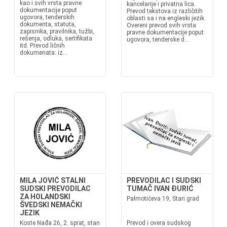
kao i svih vrsta pravne
kancelarije i privatna lica.
dokumentacije poput
Prevod tekstova iz različitih
ugovora, tenderskih
oblasti sa i na engleski jezik.
dokumenta, statuta,
Overeni prevod svih vrsta
zapisnika, pravilnika, tužbi,
pravne dokumentacije poput
rešenja, odluka, sertifikata
ugovora, tenderske d...
itd. Prevod ličnih
dokumenata: iz...
MILA JOVIĆ STALNI
PREVODILAC I SUDSKI
SUDSKI PREVODILAC
TUMAČ IVAN ĐURIĆ
ZA HOLANDSKI
Palmotićeva 19, Stari grad
ŠVEDSKI NEMAČKI
JEZIK
Koste Nađa 26, 2. sprat, stan
Prevod i overa sudskog