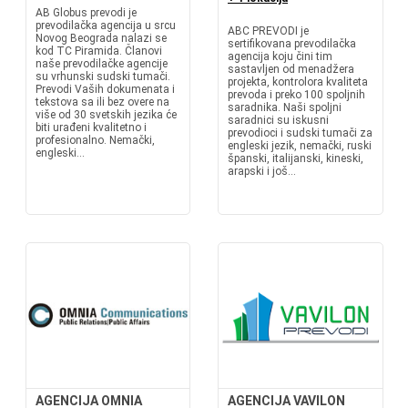
AB Globus prevodi je
prevodilačka agencija u srcu
ABC PREVODI je
Novog Beograda nalazi se
sertifikovana prevodilačka
kod TC Piramida. Članovi
agencija koju čini tim
naše prevodilačke agencije
sastavljen od menadžera
su vrhunski sudski tumači.
projekta, kontrolora kvaliteta
Prevodi Vaših dokumenata i
prevoda i preko 100 spoljnih
tekstova sa ili bez overe na
saradnika. Naši spoljni
više od 30 svetskih jezika će
saradnici su iskusni
biti urađeni kvalitetno i
prevodioci i sudski tumači za
profesionalno. Nemački,
engleski jezik, nemački, ruski
engleski...
španski, italijanski, kineski,
arapski i još...
AGENCIJA OMNIA
AGENCIJA VAVILON