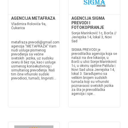
AGENCIJA METAFRAZA
AGENCIJA SIGMA
PREVODI I
Vladimira Rolovića 9a,
FOTOKOPIRANJE
Čukarica
Sonje Marinković 1c, Borča //
Jevrejska 14, lokal 3, Novi
Sad
metafraza.prevodi@gmail.comgrof.stankovic64@gmail.comPrevodilačka
agencija “METAFRAZA” Vam
SIGMA PREVODI je
nudi usluge pismenog
prevodilačka agencija koja se
prevođenja sa većine
nalazi na dve lokacije, u
svetskih jezika, uz sudsku
Borči u ulici Sonje Marinković
overu ili bez nje, kao i usluge
1c, u okviru opštine Palilula i
usmenog konsekutivnog i
Novi Sad ulica Jevrejska 14,
simultanog prevođenja. Naš
lokal 3. Sarađujemo sa
tim čine vrhunski sudski
velikim brojem sudskih
prevodioci, tumači, lingvisti...
tumača koji su vrhunski
poznavaoci svetskih jezika
za šta je prevodilačka
agencija i spe...