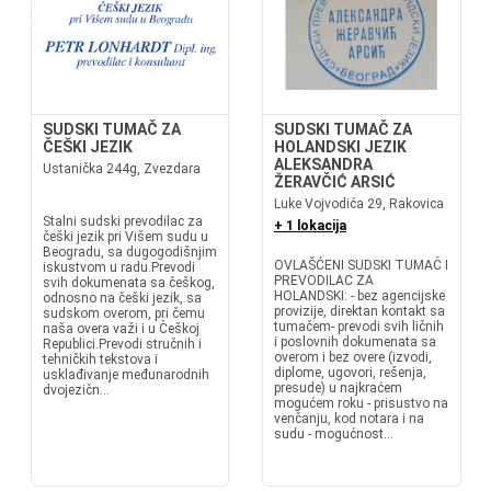
SUDSKI TUMAČ ZA
SUDSKI TUMAČ ZA
ČEŠKI JEZIK
HOLANDSKI JEZIK
ALEKSANDRA
Ustanička 244g, Zvezdara
ŽERAVČIĆ ARSIĆ
Luke Vojvodića 29, Rakovica
Stalni sudski prevodilac za
+ 1 lokacija
češki jezik pri Višem sudu u
Beogradu, sa dugogodišnjim
OVLAŠĆENI SUDSKI TUMAČ I
iskustvom u radu.Prevodi
PREVODILAC ZA
svih dokumenata sa češkog,
HOLANDSKI: - bez agencijske
odnosno na češki jezik, sa
provizije, direktan kontakt sa
sudskom overom, pri čemu
tumačem- prevodi svih ličnih
naša overa važi i u Češkoj
i poslovnih dokumenata sa
Republici.Prevodi stručnih i
overom i bez overe (izvodi,
tehničkih tekstova i
diplome, ugovori, rešenja,
usklađivanje međunarodnih
presude) u najkraćem
dvojezičn...
mogućem roku - prisustvo na
venčanju, kod notara i na
sudu - mogućnost...