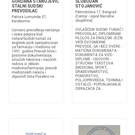
GORDANA STANOJEVIĆ
SLOBODAN
STALNI SUDSKI
STOJANOVIĆ
PREVODILAC
Palmotićeva 17, Beograd
(Centar - ispod Narodne
Patrisa Lumumbe 37,
skupštine)
Karaburma
OVLAŠĆENI SUDSKI TUMAČ I
Usmeno prevođenje venčanja
PREVODILAC, DIPLOMIRANI
i overa potpisa kod
FILOLOG ZA ENGLESKI JEZIK
notara!Sudski tumač za
VRŠI DVOSMERNE
engleski jezik specijalizovan
PREVODE, SA I BEZ OVERE: -
za farmaciju i medicinu od
MATIČNA DOKUMENATA -
1991. godine.Prevodi lične i
DOKUMENTA ZA VIZE-
poslovne dokumentacije,
DIPLOME - UGOVORI -
stručnih tekstova i naučnih
STRUČNIH TEKSTOVA
radova iz oblasti
(MEDICINA, SPORT,
medicine/farmacije, prevodi
GRAĐEVINARSTVO,
medicinskih nalaza i
POMORSTVO,
otpusnih lista.Posebno ve...
POLJOPRIVREDA, TEHNIKA I
OSTALO) - POPUNJAVANJE
OBRAZACA ZA...