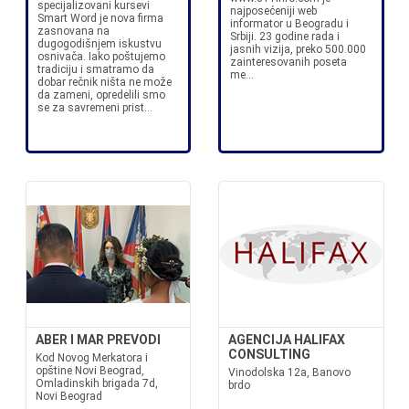
specijalizovani kursevi
najposećeniji web
Smart Word je nova firma
informator u Beogradu i
zasnovana na
Srbiji. 23 godine rada i
dugogodišnjem iskustvu
jasnih vizija, preko 500.000
osnivača. Iako poštujemo
zainteresovanih poseta
tradiciju i smatramo da
me...
dobar rečnik ništa ne može
da zameni, opredelili smo
se za savremeni prist...
ABER I MAR PREVODI
AGENCIJA HALIFAX
CONSULTING
Kod Novog Merkatora i
opštine Novi Beograd,
Vinodolska 12a, Banovo
Omladinskih brigada 7d,
brdo
Novi Beograd