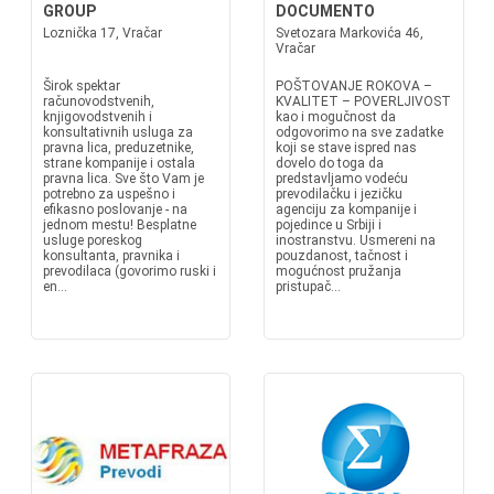
GROUP
DOCUMENTO
Loznička 17, Vračar
Svetozara Markovića 46,
Vračar
Širok spektar
POŠTOVANJE ROKOVA –
računovodstvenih,
KVALITET – POVERLJIVOST
knjigovodstvenih i
kao i mogučnost da
konsultativnih usluga za
odgovorimo na sve zadatke
pravna lica, preduzetnike,
koji se stave ispred nas
strane kompanije i ostala
dovelo do toga da
pravna lica. Sve što Vam je
predstavljamo vodeću
potrebno za uspešno i
prevodilačku i jezičku
efikasno poslovanje - na
agenciju za kompanije i
jednom mestu! Besplatne
pojedince u Srbiji i
usluge poreskog
inostranstvu. Usmereni na
konsultanta, pravnika i
pouzdanost, tačnost i
prevodilaca (govorimo ruski i
mogućnost pružanja
en...
pristupač...