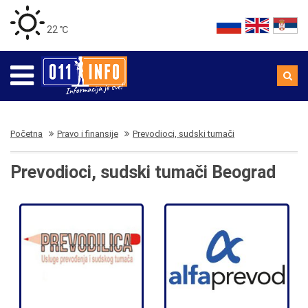
22 ℃
Početna
Pravo i finansije
Prevodioci, sudski tumači
Prevodioci, sudski tumači Beograd