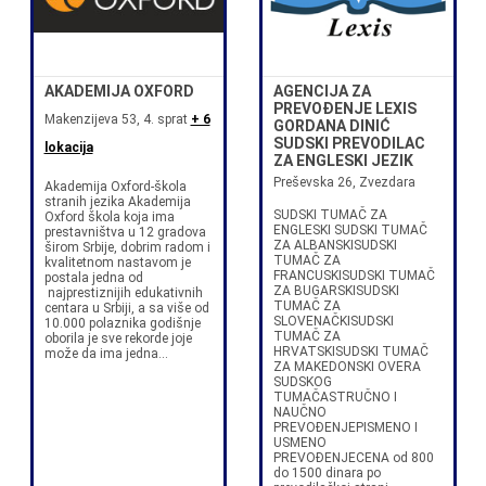
AKADEMIJA OXFORD
AGENCIJA ZA
PREVOĐENJE LEXIS
Makenzijeva 53, 4. sprat
+ 6
GORDANA DINIĆ
SUDSKI PREVODILAC
lokacija
ZA ENGLESKI JEZIK
Preševska 26, Zvezdara
Akademija Oxford-škola
stranih jezika Akademija
SUDSKI TUMAČ ZA
Oxford škola koja ima
ENGLESKI SUDSKI TUMAČ
prestavništva u 12 gradova
ZA ALBANSKISUDSKI
širom Srbije, dobrim radom i
TUMAČ ZA
kvalitetnom nastavom je
FRANCUSKISUDSKI TUMAČ
postala jedna od
ZA BUGARSKISUDSKI
najprestiznijih edukativnih
TUMAČ ZA
centara u Srbiji, a sa više od
SLOVENAČKISUDSKI
10.000 polaznika godišnje
TUMAČ ZA
oborila je sve rekorde joje
HRVATSKISUDSKI TUMAČ
može da ima jedna...
ZA MAKEDONSKI OVERA
SUDSKOG
TUMAČASTRUČNO I
NAUČNO
PREVOĐENJEPISMENO I
USMENO
PREVOĐENJECENA od 800
do 1500 dinara po