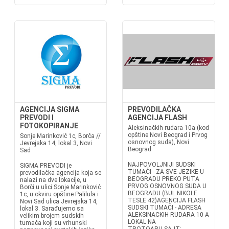
AGENCIJA SIGMA
PREVODILAČKA
PREVODI I
AGENCIJA FLASH
FOTOKOPIRANJE
Aleksinačkih rudara 10a (kod
opštine Novi Beograd i Prvog
Sonje Marinković 1c, Borča //
osnovnog suda), Novi
Jevrejska 14, lokal 3, Novi
Beograd
Sad
NAJPOVOLJNIJI SUDSKI
SIGMA PREVODI je
TUMAČI - ZA SVE JEZIKE U
prevodilačka agencija koja se
BEOGRADU PREKO PUTA
nalazi na dve lokacije, u
PRVOG OSNOVNOG SUDA U
Borči u ulici Sonje Marinković
BEOGRADU (BUL.NIKOLE
1c, u okviru opštine Palilula i
TESLE 42)AGENCIJA FLASH
Novi Sad ulica Jevrejska 14,
SUDSKI TUMAČI - ADRESA
lokal 3. Sarađujemo sa
ALEKSINACKIH RUDARA 10 A
velikim brojem sudskih
LOKAL NA
tumača koji su vrhunski