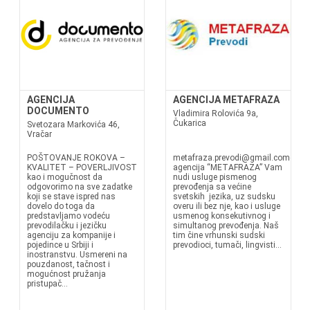
AGENCIJA
AGENCIJA METAFRAZA
DOCUMENTO
Vladimira Rolovića 9a,
Čukarica
Svetozara Markovića 46,
Vračar
POŠTOVANJE ROKOVA –
metafraza.prevodi@gmail.comgrof.
KVALITET – POVERLJIVOST
agencija “METAFRAZA” Vam
kao i mogučnost da
nudi usluge pismenog
odgovorimo na sve zadatke
prevođenja sa većine
koji se stave ispred nas
svetskih jezika, uz sudsku
dovelo do toga da
overu ili bez nje, kao i usluge
predstavljamo vodeću
usmenog konsekutivnog i
prevodilačku i jezičku
simultanog prevođenja. Naš
agenciju za kompanije i
tim čine vrhunski sudski
pojedince u Srbiji i
prevodioci, tumači, lingvisti...
inostranstvu. Usmereni na
pouzdanost, tačnost i
mogućnost pružanja
pristupač...