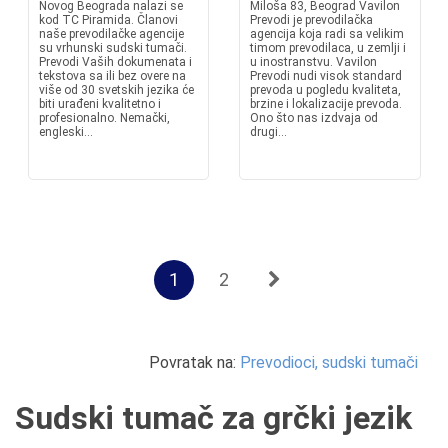
Novog Beograda nalazi se
Miloša 83, Beograd Vavilon
kod TC Piramida. Članovi
Prevodi je prevodilačka
naše prevodilačke agencije
agencija koja radi sa velikim
su vrhunski sudski tumači.
timom prevodilaca, u zemlji i
Prevodi Vaših dokumenata i
u inostranstvu. Vavilon
tekstova sa ili bez overe na
Prevodi nudi visok standard
više od 30 svetskih jezika će
prevoda u pogledu kvaliteta,
biti urađeni kvalitetno i
brzine i lokalizacije prevoda.
profesionalno. Nemački,
Ono što nas izdvaja od
engleski...
drugi...
1
2
Povratak na:
Prevodioci, sudski tumači
Sudski tumač za grčki jezik