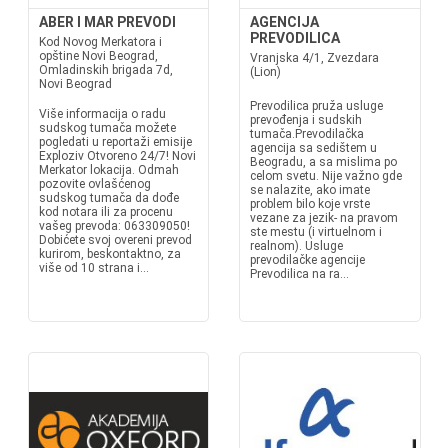
ABER I MAR PREVODI
AGENCIJA
PREVODILICA
Kod Novog Merkatora i
opštine Novi Beograd,
Vranjska 4/1, Zvezdara
Omladinskih brigada 7d,
(Lion)
Novi Beograd
Prevodilica pruža usluge
Više informacija o radu
prevođenja i sudskih
sudskog tumača možete
tumača.Prevodilačka
pogledati u reportaži emisije
agencija sa sedištem u
Exploziv Otvoreno 24/7! Novi
Beogradu, a sa mislima po
Merkator lokacija. Odmah
celom svetu. Nije važno gde
pozovite ovlašćenog
se nalazite, ako imate
sudskog tumača da dođe
problem bilo koje vrste
kod notara ili za procenu
vezane za jezik- na pravom
vašeg prevoda: 063309050!
ste mestu (i virtuelnom i
Dobićete svoj overeni prevod
realnom). Usluge
kurirom, beskontaktno, za
prevodilačke agencije
više od 10 strana i...
Prevodilica na ra...