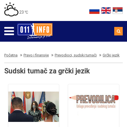
23 ℃
Početna
Pravo i finansije
Prevodioci, sudski tumači
Grčki jezik
Sudski tumač za grčki jezik