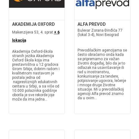
AKADEMIJA OXFORD
ALFA PREVOD
Bulevar Zorana Đinđića 77
Makenzijeva 53, 4. sprat
+ 6
(lokal 3-4), Novi Beograd
lokacija
Prevodilačkim agencijama se
Akademija Oxford-škola
često obraćamo onda kada
stranih jezika Akademija
se pripremamo za važan
Oxford škola koja ima
životni događaj, bilo da je to
prestavništva u 12 gradova
odlazak na usavršavanje ili
širom Srbije, dobrim radom i
rad u inostranstvu,
kvalitetnom nastavom je
konkurisanje za tendere,
postala jedna od
potpisivanje ugovora, lečenje
najprestiznijih edukativnih
i mnoge druge životne
centara u Srbiji, a sa više od
situacije. Mi u prevodilačkoj
10.000 polaznika godišnje
agenciji Alfa prevod znamo
oborila je sve rekorde joje
da u ovim...
može da ima jedna...