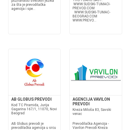
TROTOARU.SAJT:
poznavaoci svetskih jezika
WWW.SUDSKI-TUMACI-
za šta je prevodilačka
PREVOD.COM
agencija i spe...
WWW.SUDSKI-TUMAC-
BEOGRAD.COM
WWW.PREVO...
AB GLOBUS PREVODI
AGENCIJA VAVILON
PREVODI
Kod TC Piramida, Jurija
Gagarina 167/1, 11070, Novi
Kneza Miloša 83, Savski
Beograd
venac
AB Globus prevodi je
Prevodilačka Agencija -
prevodilačka agencija u srcu
Vavilon Prevodi Kneza