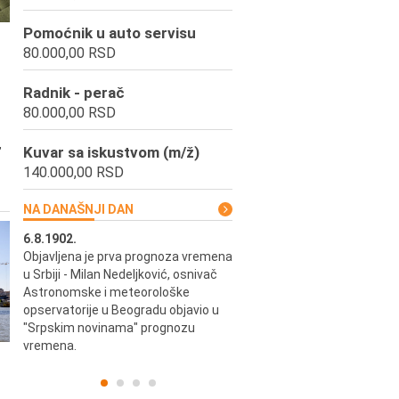
Pomoćnik u auto servisu
80.000,00 RSD
Radnik - perač
80.000,00 RSD
,
Kuvar sa iskustvom (m/ž)
140.000,00 RSD
NA DANAŠNJI DAN
6.8.1902.
6.8.2004.
Objavljena je prva prognoza vremena
Odigrana je košarkaška prijat
ik
u Srbiji - Milan Nedeljković, osnivač
utakmica između SCG i SAD 
e.
Astronomske i meteorološke
Beogradskoj Areni.
opservatorije u Beogradu objavio u
"Srpskim novinama" prognozu
vremena.