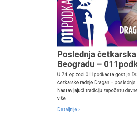
Poslednja četkarska 
Beogradu – 011podk
U 74. epizodi 011podkasta gost je Dr
četkarske radnje Dragan – poslednje 
Nastavljajući tradiciju započetu davn
više...
Detaljnije ›