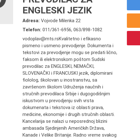
ENGLESKI JEZIK
Adresa:
Vojvode Milenka 22
Telefon:
011/361-6956
,
063/898-1082
vodoplav@mts.rsKvalitetno i efikasno
pismeno i usmeno prevodjenje. Dokumenta i
tekstovi za prevodjenje mogu se predati lično,
faksom ili elektronskom poštom Sudski
prevodilac za ENGLESKI, NEMAČKI,
SLOVENAČKI i FRANCUSKI jezik, diplomirani
fiololog, školovan u inostranstvu, sa
završenom školom Udruženja naučnih i
stručnih prevodilaca Srbije i dugogodišnjim
iskustvom u prevodjenju svih vrsta
dokumenata i tekstova iz oblasti prava,
medicine, ekonomije i drugih stručnih oblasti.
Kancelarija se nalazi u neposrednoj blizini
ambasada Sjedinjenih Američkih Država,
Kanade i Velike Britanije. Radno vreme svakog