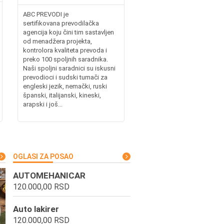
ABC PREVODI je
sertifikovana prevodilačka
agencija koju čini tim sastavljen
od menadžera projekta,
kontrolora kvaliteta prevoda i
preko 100 spoljnih saradnika.
Naši spoljni saradnici su iskusni
prevodioci i sudski tumači za
engleski jezik, nemački, ruski
španski, italijanski, kineski,
arapski i još...
OGLASI ZA POSAO
AUTOMEHANICAR
120.000,00 RSD
Auto lakirer
120.000,00 RSD