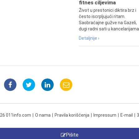
fitnes ciljevima
Život u prestonici diktira brz i
često iscrpljujući ritam.
Saobraćajne gužve na Gazeli,
dugi radni sati u kancelarijama.
Detaljnije ›
026 011info.com
O nama
Pravila korišćenja
Impressum
E-mail
Pišite