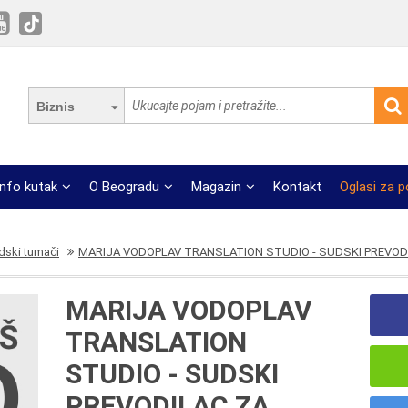
Biznis
Info kutak
O Beogradu
Magazin
Kontakt
Oglasi za 
dski tumači
MARIJA VODOPLAV TRANSLATION STUDIO - SUDSKI PREVODI
MARIJA VODOPLAV
TRANSLATION
STUDIO - SUDSKI
PREVODILAC ZA