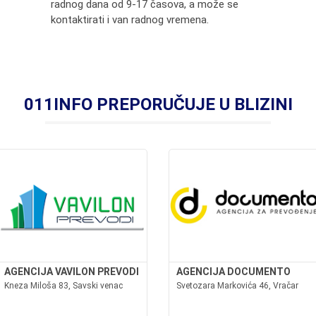
radnog dana od 9-17 časova, a može se
kontaktirati i van radnog vremena.
011INFO PREPORUČUJE U BLIZINI
AGENCIJA VAVILON PREVODI
AGENCIJA DOCUMENTO
Kneza Miloša 83, Savski venac
Svetozara Markovića 46, Vračar