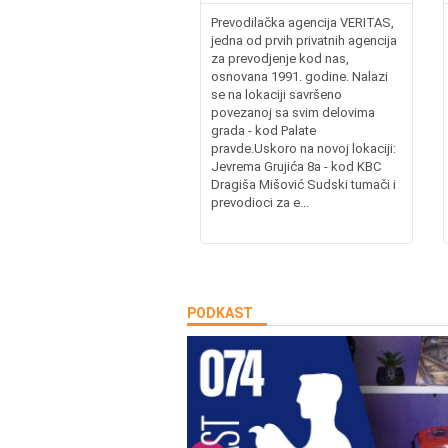
Prevodilačka agencija VERITAS,
jedna od prvih privatnih agencija
za prevodjenje kod nas,
osnovana 1991. godine. Nalazi
se na lokaciji savršeno
povezanoj sa svim delovima
grada - kod Palate
pravde.Uskoro na novoj lokaciji:
Jevrema Grujića 8a - kod KBC
Dragiša Mišović Sudski tumači i
prevodioci za e...
PODKAST