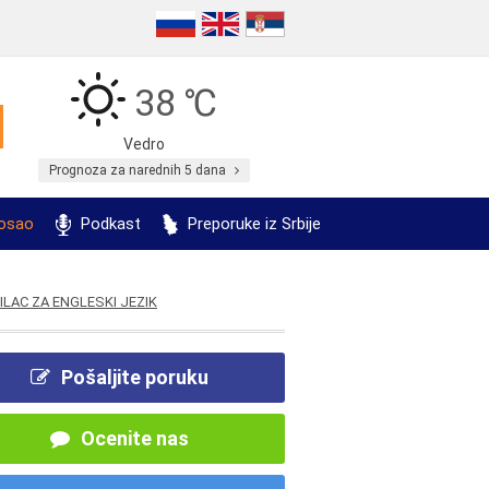
38 ℃
Vedro
Prognoza za narednih 5 dana
posao
Podkast
Preporuke iz Srbije
LAC ZA ENGLESKI JEZIK
Pošaljite poruku
Ocenite nas