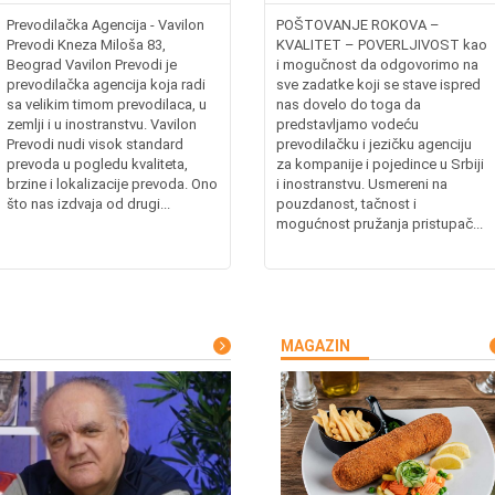
Prevodilačka Agencija - Vavilon
POŠTOVANJE ROKOVA –
Prevodi Kneza Miloša 83,
KVALITET – POVERLJIVOST kao
Beograd Vavilon Prevodi je
i mogučnost da odgovorimo na
prevodilačka agencija koja radi
sve zadatke koji se stave ispred
sa velikim timom prevodilaca, u
nas dovelo do toga da
zemlji i u inostranstvu. Vavilon
predstavljamo vodeću
Prevodi nudi visok standard
prevodilačku i jezičku agenciju
prevoda u pogledu kvaliteta,
za kompanije i pojedince u Srbiji
brzine i lokalizacije prevoda. Ono
i inostranstvu. Usmereni na
što nas izdvaja od drugi...
pouzdanost, tačnost i
mogućnost pružanja pristupač...
MAGAZIN