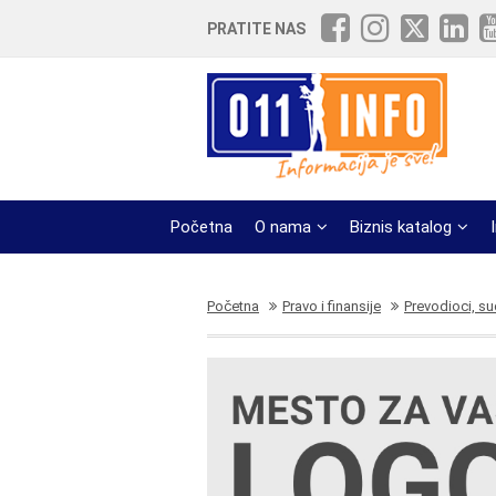
PRATITE NAS
Početna
O nama
Biznis katalog
Početna
Pravo i finansije
Prevodioci, su