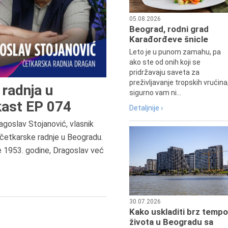
05.08.2026
Beograd, rodni grad
Karađorđeve šnicle
Leto je u punom zamahu, pa
ako ste od onih koji se
pridržavaju saveta za
preživljavanje tropskih vrućina
radnja u
sigurno vam ni...
ast EP 074
Detaljnije ›
agoslav Stojanović, vlasnik
6.8.2013.
četkarske radnje u Beogradu.
Preminula je Zorka Boljanović,
e 1953. godine, Dragoslav već
vazduhoplovni inženjer, predsedn
Udruženja žena pilota Jugoslavij
30.07.2026
Kako uskladiti brz tempo
života u Beogradu sa