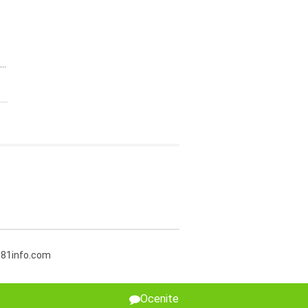
..
381info.com
Ocenite