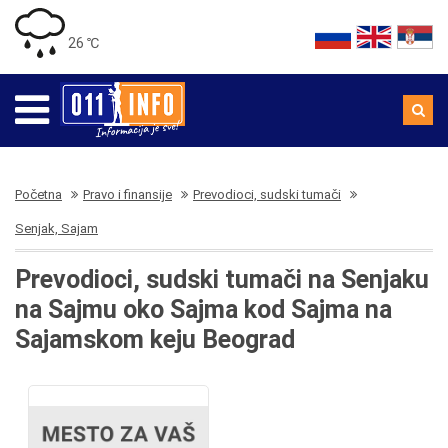
26 ℃
Početna
Pravo i finansije
Prevodioci, sudski tumači
Senjak, Sajam
Prevodioci, sudski tumači na Senjaku
na Sajmu oko Sajma kod Sajma na
Sajamskom keju Beograd