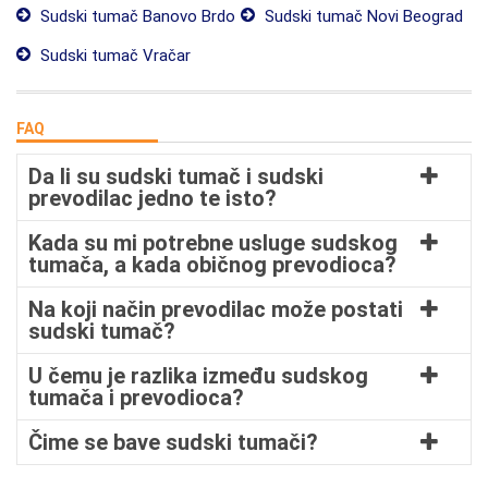
Sudski tumač Banovo Brdo
Sudski tumač Novi Beograd
Sudski tumač Vračar
FAQ
Da li su sudski tumač i sudski
prevodilac jedno te isto?
Kada su mi potrebne usluge sudskog
tumača, a kada običnog prevodioca?
Na koji način prevodilac može postati
sudski tumač?
U čemu je razlika između sudskog
tumača i prevodioca?
Čime se bave sudski tumači?