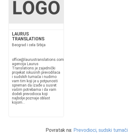
LAURUS
TRANSLATIONS
Beograd i cela Srbija
office@laurustranslations.comwww.laurustranslations.comPrevodilačka
agencija Laurus
Translations je zajednički
projekat iskusnih prevodilaca
i sudskih tumača i nudimo
vam tim koji je u potpunosti
spreman da izađe u susret
vašim potrebama i da vam
dodeli prevodioca koji
najbolje poznaje oblast
kojom...
Povratak na:
Prevodioci, sudski tumači