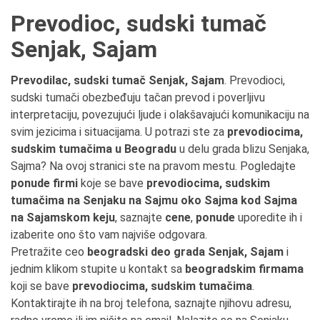
Prevodioc, sudski tumač
Senjak, Sajam
Prevodilac, sudski tumač Senjak, Sajam
. Prevodioci,
sudski tumači obezbeđuju tačan prevod i poverljivu
interpretaciju, povezujući ljude i olakšavajući komunikaciju na
svim jezicima i situacijama. U potrazi ste za
prevodiocima,
sudskim tumačima u Beogradu
u delu grada blizu Senjaka,
Sajma? Na ovoj stranici ste na pravom mestu. Pogledajte
ponude firmi
koje se bave
prevodiocima, sudskim
tumačima na Senjaku na Sajmu oko Sajma kod Sajma
na Sajamskom keju
, saznajte
cene
,
ponude
uporedite ih i
izaberite ono što vam najviše odgovara.
Pretražite ceo
beogradski deo grada Senjak, Sajam
i
jednim klikom stupite u kontakt sa
beogradskim firmama
koji se bave
prevodiocima, sudskim tumačima
.
Kontaktirajte ih na broj telefona, saznajte njihovu adresu,