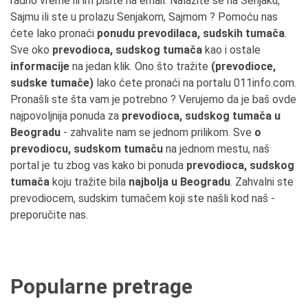
radno vreme ili im pišite na email. Nalazite se na Senjaku,
Sajmu ili ste u prolazu Senjakom, Sajmom ? Pomoću nas
ćete lako pronaći
ponudu prevodilaca, sudskih tumača
.
Sve oko
prevodioca, sudskog tumača
kao i ostale
informacije
na jedan klik. Ono što tražite
(prevodioce,
sudske tumače)
lako ćete pronaći na portalu 011info.com.
Pronašli ste šta vam je potrebno ? Verujemo da je baš ovde
najpovoljnija ponuda za
prevodioca, sudskog tumača u
Beogradu
- zahvalite nam se jednom prilikom. Sve
o
prevodiocu, sudskom tumaču
na jednom mestu, naš
portal je tu zbog vas kako bi ponuda
prevodioca, sudskog
tumača
koju tražite bila
najbolja u Beogradu
. Zahvalni ste
prevodiocem, sudskim tumačem koji ste našli kod naš -
preporučite nas.
Popularne pretrage