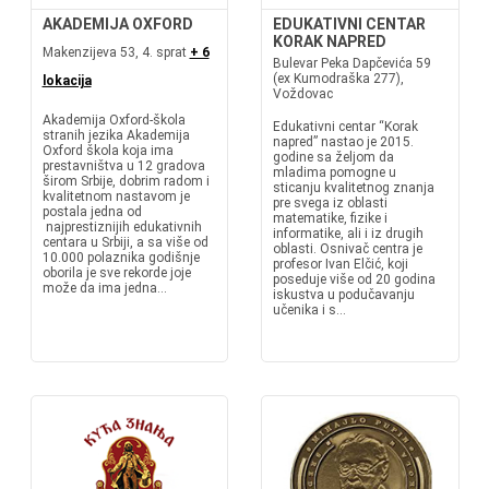
AKADEMIJA OXFORD
EDUKATIVNI CENTAR
KORAK NAPRED
Makenzijeva 53, 4. sprat
+ 6
Bulevar Peka Dapčevića 59
(ex Kumodraška 277),
lokacija
Voždovac
Akademija Oxford-škola
Edukativni centar “Korak
stranih jezika Akademija
napred” nastao je 2015.
Oxford škola koja ima
godine sa željom da
prestavništva u 12 gradova
mladima pomogne u
širom Srbije, dobrim radom i
sticanju kvalitetnog znanja
kvalitetnom nastavom je
pre svega iz oblasti
postala jedna od
matematike, fizike i
najprestiznijih edukativnih
informatike, ali i iz drugih
centara u Srbiji, a sa više od
oblasti. Osnivač centra je
10.000 polaznika godišnje
profesor Ivan Elčić, koji
oborila je sve rekorde joje
poseduje više od 20 godina
može da ima jedna...
iskustva u podučavanju
učenika i s...