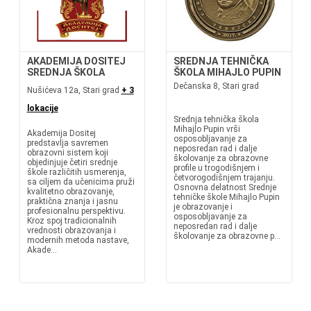
AKADEMIJA DOSITEJ
SREDNJA TEHNIČKA
SREDNJA ŠKOLA
ŠKOLA MIHAJLO PUPIN
Dečanska 8, Stari grad
Nušićeva 12a, Stari grad
+ 3
lokacije
Srednja tehnička škola
Mihajlo Pupin vrši
Akademija Dositej
osposobljavanje za
predstavlja savremen
neposredan rad i dalje
obrazovni sistem koji
školovanje za obrazovne
objedinjuje četiri srednje
profile u trogodišnjem i
škole različitih usmerenja,
četvorogodišnjem trajanju.
sa ciljem da učenicima pruži
Osnovna delatnost Srednje
kvalitetno obrazovanje,
tehničke škole Mihajlo Pupin
praktična znanja i jasnu
je obrazovanje i
profesionalnu perspektivu.
osposobljavanje za
Kroz spoj tradicionalnih
neposredan rad i dalje
vrednosti obrazovanja i
školovanje za obrazovne p...
modernih metoda nastave,
Akade...