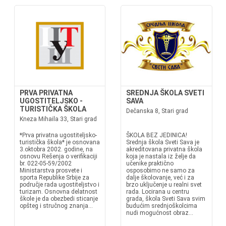
PRVA PRIVATNA
SREDNJA ŠKOLA SVETI
UGOSTITELJSKO -
SAVA
TURISTIČKA ŠKOLA
Dečanska 8, Stari grad
Kneza Mihaila 33, Stari grad
*Prva privatna ugostiteljsko-
ŠKOLA BEZ JEDINICA!
turistička škola* je osnovana
Srednja škola Sveti Sava je
3.oktobra 2002. godine, na
akreditovana privatna škola
osnovu Rešenja o verifikaciji
koja je nastala iz želje da
br. 022-05-59/2002
učenike praktično
Ministarstva prosvete i
osposobimo ne samo za
sporta Republike Srbije za
dalje školovanje, već i za
područje rada ugostiteljstvo i
brzo uključenje u realni svet
turizam. Osnovna delatnost
rada. Locirana u centru
škole je da obezbedi sticanje
grada, škola Sveti Sava svim
opšteg i stručnog znanja...
budućim srednjoškolcima
nudi mogućnost obraz...