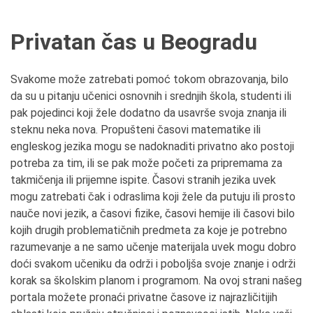
Privatan čas u Beogradu
Svakome može zatrebati pomoć tokom obrazovanja, bilo
da su u pitanju učenici osnovnih i srednjih škola, studenti ili
pak pojedinci koji žele dodatno da usavrše svoja znanja ili
steknu neka nova. Propušteni časovi matematike ili
engleskog jezika mogu se nadoknaditi privatno ako postoji
potreba za tim, ili se pak može početi za pripremama za
takmičenja ili prijemne ispite. Časovi stranih jezika uvek
mogu zatrebati čak i odraslima koji žele da putuju ili prosto
nauče novi jezik, a časovi fizike, časovi hemije ili časovi bilo
kojih drugih problematičnih predmeta za koje je potrebno
razumevanje a ne samo učenje materijala uvek mogu dobro
doći svakom učeniku da održi i poboljša svoje znanje i održi
korak sa školskim planom i programom. Na ovoj strani našeg
portala možete pronaći privatne časove iz najrazličitijih