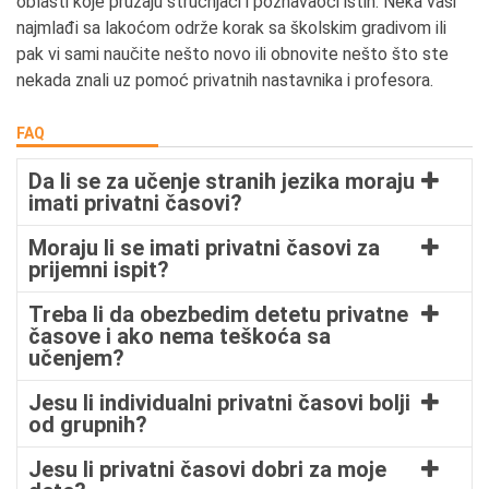
oblasti koje pružaju stručnjaci i poznavaoci istih. Neka vaši
najmlađi sa lakoćom održe korak sa školskim gradivom ili
pak vi sami naučite nešto novo ili obnovite nešto što ste
nekada znali uz pomoć privatnih nastavnika i profesora.
FAQ
Da li se za učenje stranih jezika moraju
imati privatni časovi?
Moraju li se imati privatni časovi za
prijemni ispit?
Treba li da obezbedim detetu privatne
časove i ako nema teškoća sa
učenjem?
Jesu li individualni privatni časovi bolji
od grupnih?
Jesu li privatni časovi dobri za moje