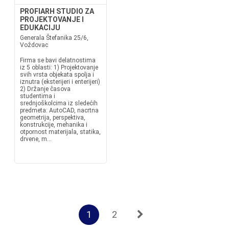
PROFIARH STUDIO ZA
PROJEKTOVANJE I
EDUKACIJU
Generala Štefanika 25/6,
Voždovac
Firma se bavi delatnostima
iz 5 oblasti: 1) Projektovanje
svih vrsta objekata spolja i
iznutra (eksterijeri i enterijeri)
2) Držanje časova
studentima i
srednjoškolcima iz sledećih
predmeta: AutoCAD, nacrtna
geometrija, perspektiva,
konstrukcije, mehanika i
otpornost materijala, statika,
drvene, m...
1
2