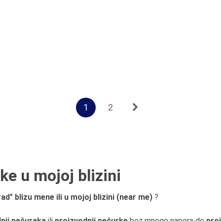
1
2
e u mojoj blizini
" blizu mene ili u mojoj blizini (near me)
?
nji pečuraka
ili
proizvodnji pečurke
bez mnogo napora do
pro