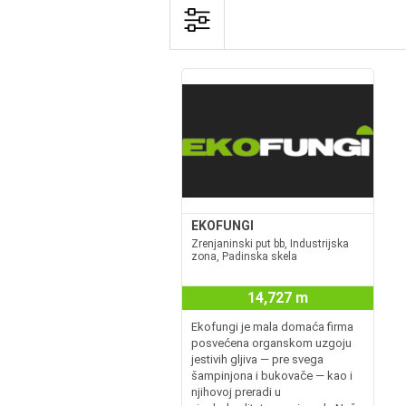
EKOFUNGI
Zrenjaninski put bb, Industrijska
zona, Padinska skela
14,727 m
Ekofungi je mala domaća firma
posvećena organskom uzgoju
jestivih gljiva — pre svega
šampinjona i bukovače — kao i
njihovoj preradi u