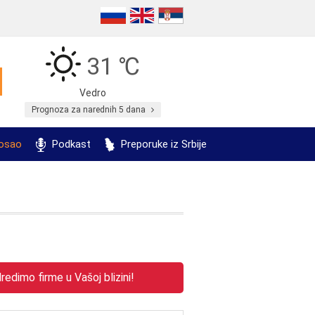
31 ℃
Vedro
Prognoza za narednih 5 dana
posao
Podkast
Preporuke iz Srbije
edimo firme u Vašoj blizini!