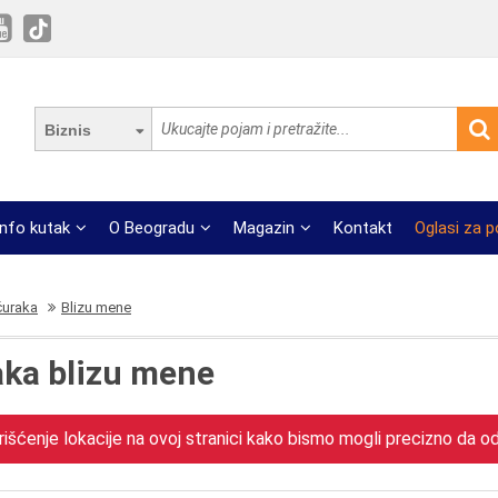
Biznis
Info kutak
O Beogradu
Magazin
Kontakt
Oglasi za 
čuraka
Blizu mene
aka blizu mene
išćenje lokacije na ovoj stranici kako bismo mogli precizno da odr