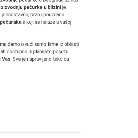
oizvodnju pečurke u blizini
je
 - jednostavno, brzo i pouzdano
 pečuraka
a koji se nalaze u vašoj
ma ćemo izvući samo firme iz oblasti
mah dostupno ili planirate posetu
u Vas
. Sve je napravljeno tako da