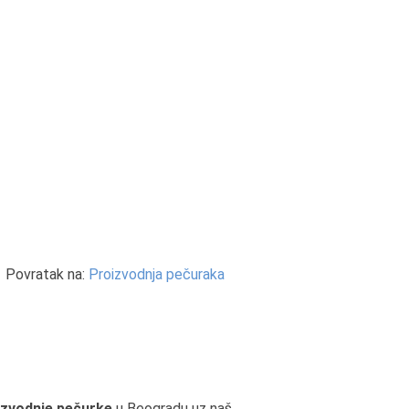
Povratak na:
Proizvodnja pečuraka
izvodnje pečurke
u Beogradu uz naš