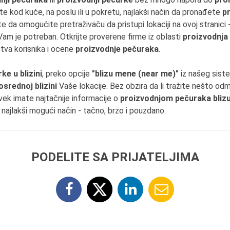
te kod kuće, na poslu ili u pokretu, najlakši način da pronađete
pr
e da omogućite pretraživaču da pristupi lokaciji na ovoj stranici
Vam je potreban. Otkrijte proverene firme iz oblasti
proizvodnja
tva korisnika i ocene
proizvodnje pečuraka
.
e u blizini
, preko opcije
"blizu mene (near me)"
iz našeg siste
srednoj blizini
Vaše lokacije. Bez obzira da li tražite nešto od
ek imate najtačnije informacije o
proizvodnjom pečuraka bliz
najlakši mogući način - tačno, brzo i pouzdano.
PODELITE SA PRIJATELJIMA