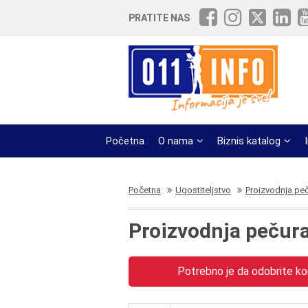
PRATITE NAS
Početna
O nama
Biznis katalog
Početna
Ugostiteljstvo
Proizvodnja pe
Proizvodnja pečur
Potrebno je da odobrite kor