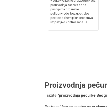
visokokvalitetne proizvode.Naša
proizvodnja zasniva se na
principima organske
poljoprivrede, bez upotrebe
pesticida i hemijskih sredstava,
uz pažljivo kontrolisane us...
Proizvodnja pečurk
Tražite
"proizvodnja pečurke Beograd
Pretraga Vam se zasniva na
proizvod