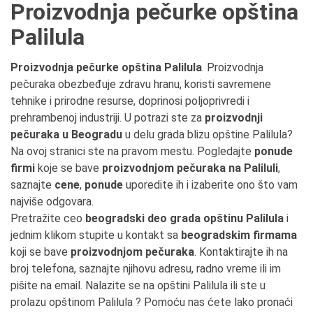
Proizvodnja pečurke opština
Palilula
Proizvodnja pečurke opština Palilula
. Proizvodnja
pečuraka obezbeđuje zdravu hranu, koristi savremene
tehnike i prirodne resurse, doprinosi poljoprivredi i
prehrambenoj industriji. U potrazi ste za
proizvodnji
pečuraka u Beogradu
u delu grada blizu opštine Palilula?
Na ovoj stranici ste na pravom mestu. Pogledajte
ponude
firmi
koje se bave
proizvodnjom pečuraka na Paliluli
,
saznajte
cene
,
ponude
uporedite ih i izaberite ono što vam
najviše odgovara.
Pretražite ceo
beogradski deo grada opštinu Palilula
i
jednim klikom stupite u kontakt sa
beogradskim firmama
koji se bave
proizvodnjom pečuraka
. Kontaktirajte ih na
broj telefona, saznajte njihovu adresu, radno vreme ili im
pišite na email. Nalazite se na opštini Palilula ili ste u
prolazu opštinom Palilula ? Pomoću nas ćete lako pronaći