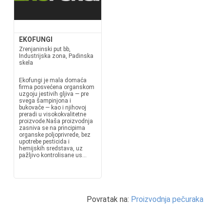
EKOFUNGI
Zrenjaninski put bb,
Industrijska zona, Padinska
skela
Ekofungi je mala domaća
firma posvećena organskom
uzgoju jestivih gljiva — pre
svega šampinjona i
bukovače — kao i njihovoj
preradi u visokokvalitetne
proizvode.Naša proizvodnja
zasniva se na principima
organske poljoprivrede, bez
upotrebe pesticida i
hemijskih sredstava, uz
pažljivo kontrolisane us...
Povratak na:
Proizvodnja pečuraka