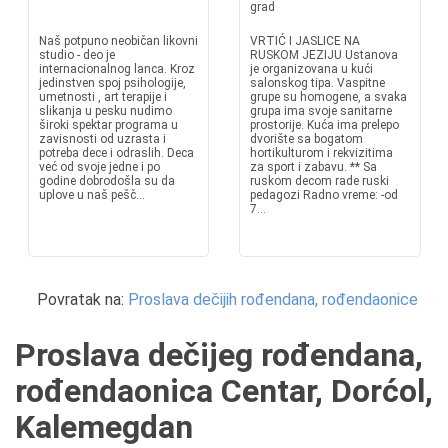
grad
Naš potpuno neobičan likovni
VRTIĆ I JASLICE NA
studio - deo je
RUSKOM JEZIJU Ustanova
internacionalnog lanca. Kroz
je organizovana u kući
jedinstven spoj psihologije,
salonskog tipa. Vaspitne
umetnosti , art terapije i
grupe su homogene, a svaka
slikanja u pesku nudimo
grupa ima svoje sanitarne
široki spektar programa u
prostorije. Kuća ima prelepo
zavisnosti od uzrasta i
dvorište sa bogatom
potreba dece i odraslih. Deca
hortikulturom i rekvizitima
već od svoje jedne i po
za sport i zabavu. ** Sa
godine dobrodošla su da
ruskom decom rade ruski
uplove u naš pešč...
pedagozi Radno vreme: -od
7...
Povratak na:
Proslava dečijih rođendana, rođendaonice
Proslava dečijeg rođendana,
rođendaonica Centar, Dorćol,
Kalemegdan