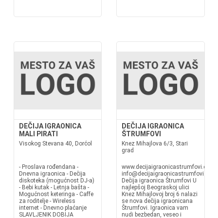
DEČIJA IGRAONICA
DEČIJA IGRAONICA
MALI PIRATI
ŠTRUMFOVI
Visokog Stevana 40, Dorćol
Knez Mihajlova 6/3, Stari
grad
- Proslava rođendana -
www.decijaigraonicastrumfovi.com
Dnevna igraonica - Dečija
info@decijaigraonicastrumfovi.com
diskoteka (mogućnost DJ-a)
Dečija igraonica Štrumfovi U
- Bebi kutak - Letnja bašta -
najlepšoj Beograskoj ulici
Mogućnost keteringa - Caffe
Knez Mihajlovoj broj 6 nalazi
za roditelje - Wireless
se nova dečija igraonicana
internet - Dnevno plaćanje
Štrumfovi. Igraonica vam
SLAVLJENIK DOBIJA
nudi bezbedan, veseo i