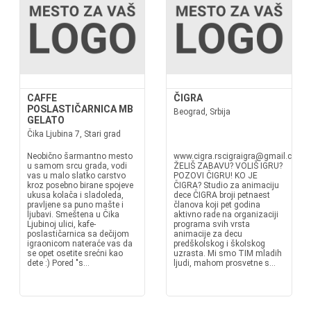
CAFFE
ČIGRA
POSLASTIČARNICA MB
Beograd, Srbija
GELATO
Čika Ljubina 7, Stari grad
Neobično šarmantno mesto
www.cigra.rscigraigra@gmail.com
u samom srcu grada, vodi
ŽELIŠ ZABAVU? VOLIŠ IGRU?
vas u malo slatko carstvo
POZOVI ČIGRU! KO JE
kroz posebno birane spojeve
ČIGRA? Studio za animaciju
ukusa kolača i sladoleda,
dece ČIGRA broji petnaest
pravljene sa puno mašte i
članova koji pet godina
ljubavi. Smeštena u Čika
aktivno rade na organizaciji
Ljubinoj ulici, kafe-
programa svih vrsta
poslastičarnica sa dečijom
animacije za decu
igraonicom nateraće vas da
predškolskog i školskog
se opet osetite srećni kao
uzrasta. Mi smo TIM mladih
dete :) Pored "s...
ljudi, mahom prosvetne s...