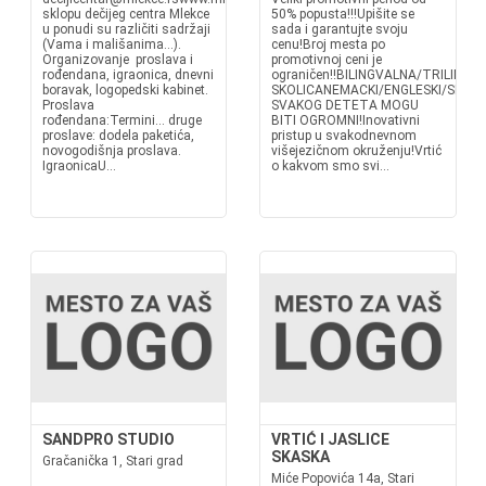
sklopu dečijeg centra Mlekce
50% popusta!!!Upišite se
u ponudi su različiti sadržaji
sada i garantujte svoju
(Vama i mališanima…).
cenu!Broj mesta po
Organizovanje proslava i
promotivnoj ceni je
rođendana, igraonica, dnevni
ograničen!!BILINGVALNA/TRILINGV
boravak, logopedski kabinet.
SKOLICANEMACKI/ENGLESKI/SRPS
Proslava
SVAKOG DETETA MOGU
rođendana:Termini… druge
BITI OGROMNI!Inovativni
proslave: dodela paketića,
pristup u svakodnevnom
novogodišnja proslava.
višejezičnom okruženju!Vrtić
IgraonicaU...
o kakvom smo svi...
SANDPRO STUDIO
VRTIĆ I JASLICE
SKASKA
Gračanička 1, Stari grad
Miće Popovića 14a, Stari