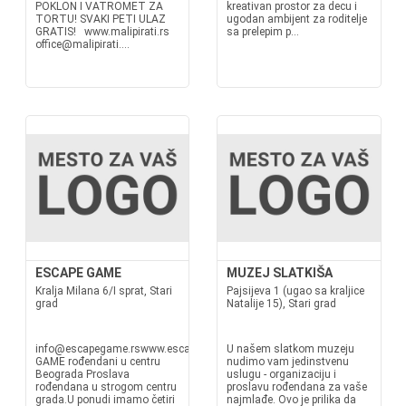
POKLON I VATROMET ZA
kreativan prostor za decu i
TORTU! SVAKI PETI ULAZ
ugodan ambijent za roditelje
GRATIS! www.malipirati.rs
sa prelepim p...
office@malipirati....
ESCAPE GAME
MUZEJ SLATKIŠA
Kralja Milana 6/I sprat, Stari
Pajsijeva 1 (ugao sa kraljice
grad
Natalije 15), Stari grad
info@escapegame.rswww.escapegame.rsESCAPE
U našem slatkom muzeju
GAME rođendani u centru
nudimo vam jedinstvenu
Beograda Proslava
uslugu - organizaciju i
rođendana u strogom centru
proslavu rođendana za vaše
grada.U ponudi imamo četiri
najmlađe. Ovo je prilika da