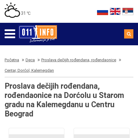
31 ℃
Početna
Deca
Proslava dečijih rođendana, rođendaonice
Centar, Dorćol, Kalemegdan
Proslava dečijih rođendana,
rođendaonice na Dorćolu u Starom
gradu na Kalemegdanu u Centru
Beograd