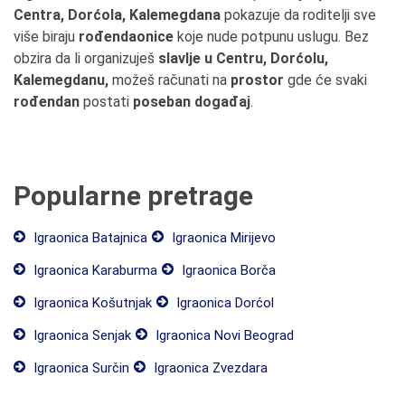
Centra, Dorćola, Kalemegdana
pokazuje da roditelji sve
više biraju
rođendaonice
koje nude potpunu uslugu. Bez
obzira da li organizuješ
slavlje u Centru, Dorćolu,
Kalemegdanu,
možeš računati na
prostor
gde će svaki
rođendan
postati
poseban događaj
.
Popularne pretrage
Igraonica Batajnica
Igraonica Mirijevo
Igraonica Karaburma
Igraonica Borča
Igraonica Košutnjak
Igraonica Dorćol
Igraonica Senjak
Igraonica Novi Beograd
Igraonica Surčin
Igraonica Zvezdara