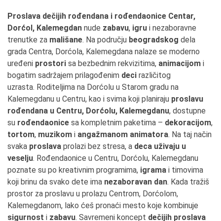
Proslava dečijih rođendana i rođendaonice Centar,
Dorćol, Kalemegdan
nude
zabavu
,
igru
i nezaboravne
trenutke za
mališane
. Na području
beogradskog
dela
grada Centra, Dorćola, Kalemegdana nalaze se moderno
uređeni
prostori
sa bezbednim rekvizitima,
animacijom
i
bogatim sadržajem prilagođenim
deci
različitog
uzrasta. Roditeljima na Dorćolu u Starom gradu na
Kalemegdanu u Centru, kao i svima koji planiraju
proslavu
rođendana u Centru, Dorćolu, Kalemegdanu
, dostupne
su
rođendaonice
sa kompletnim paketima –
dekoracijom
,
tortom
,
muzikom
i
angažmanom animatora
. Na taj način
svaka
proslava
prolazi bez stresa, a
deca uživaju u
veselju
. Rođendaonice u Centru, Dorćolu, Kalemegdanu
poznate su po kreativnim programima,
igrama
i timovima
koji brinu da svako dete ima
nezaboravan dan
. Kada tražiš
prostor za proslavu u prolazu Centrom, Dorćolom,
Kalemegdanom, lako ćeš pronaći mesto koje kombinuje
sigurnost
i
zabavu
. Savremeni koncept
dečijih proslava