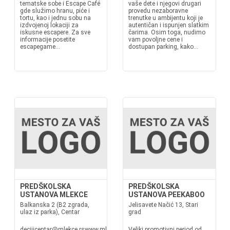
tematske sobe i Escape Café
vaše dete i njegovi drugari
gde služimo hranu, piće i
provedu nezaboravne
tortu, kao i jednu sobu na
trenutke u ambijentu koji je
izdvojenoj lokaciji za
autentičan i ispunjen slatkim
iskusne escapere. Za sve
čarima. Osim toga, nudimo
informacije posetite
vam povoljne cene i
escapegame...
dostupan parking, kako...
PREDŠKOLSKA
PREDŠKOLSKA
USTANOVA MLEKCE
USTANOVA PEEKABOO
Balkanska 2 (B2 zgrada,
Jelisavete Načić 13, Stari
ulaz iz parka), Centar
grad
decijicentar@mlekce.rswww.mlekce.rsU
Veliki promotivni period od