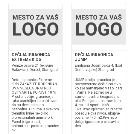
DEČIJA IGRAONICA
DEČIJA IGRAONICA
EXTREME KIDS
JUMP
Venizelosova 21 (ex Đure
Emilijana Josimovića 4, (kod
Đakovića), Dorćol, Stari grad
Doma vojske) Stari grad
Dečija igraonica Extreme
JUMP dečija igraonica je
Kids ZAKAŽITE ROĐENDAN
novootvoreno dečije carstvo
DVA MESECA UNAPRED I
koje je namenjeno Vašoj deci
OSTVARITE POPUST 10 %!
i Vama. Nalazimo se u
Prostor dečije igraonice je
samom centru Beograda, u
tako osmišljen i projektovan
ulici Emilijana Josimovića br.
da su deca potpuno
4, na I i II spratu. Naš
bezbedna. O njima u svakom
luksuzno oplemenjen prostor
trenutku brine nekoliko
poseduje dva nivoa, ukupne
profesionalnih animatorki.
površine 470 m2.Prvi nivo
Pored brige o deci,
dečije igraonice predstavlja
animatorke prostor igraonice
deo i...
sv...