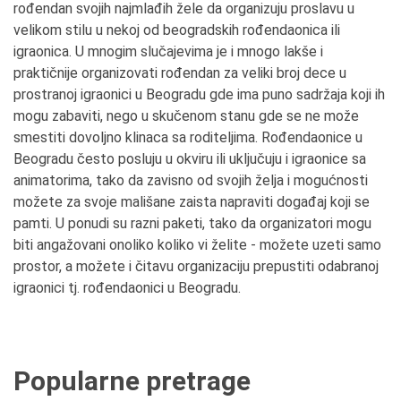
rođendan svojih najmlađih žele da organizuju proslavu u
velikom stilu u nekoj od beogradskih rođendaonica ili
igraonica. U mnogim slučajevima je i mnogo lakše i
praktičnije organizovati rođendan za veliki broj dece u
prostranoj igraonici u Beogradu gde ima puno sadržaja koji ih
mogu zabaviti, nego u skučenom stanu gde se ne može
smestiti dovoljno klinaca sa roditeljima. Rođendaonice u
Beogradu često posluju u okviru ili uključuju i igraonice sa
animatorima, tako da zavisno od svojih želja i mogućnosti
možete za svoje mališane zaista napraviti događaj koji se
pamti. U ponudi su razni paketi, tako da organizatori mogu
biti angažovani onoliko koliko vi želite - možete uzeti samo
prostor, a možete i čitavu organizaciju prepustiti odabranoj
igraonici tj. rođendaonici u Beogradu.
Popularne pretrage