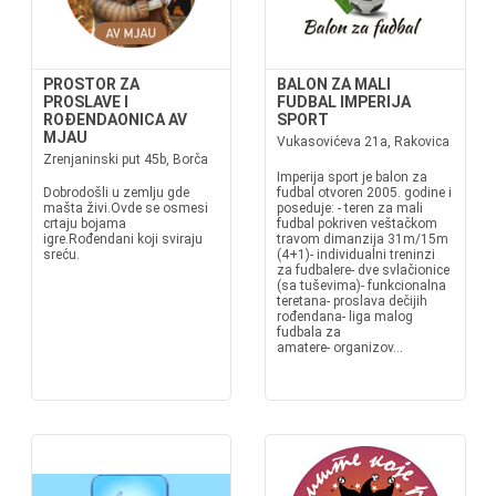
PROSTOR ZA
BALON ZA MALI
PROSLAVE I
FUDBAL IMPERIJA
ROĐENDAONICA AV
SPORT
MJAU
Vukasovićeva 21a, Rakovica
Zrenjaninski put 45b, Borča
Imperija sport je balon za
Dobrodošli u zemlju gde
fudbal otvoren 2005. godine i
mašta živi.Ovde se osmesi
poseduje: - teren za mali
crtaju bojama
fudbal pokriven veštačkom
igre.Rođendani koji sviraju
travom dimanzija 31m/15m
sreću.
(4+1)- individualni treninzi
za fudbalere- dve svlačionice
(sa tuševima)- funkcionalna
teretana- proslava dečijih
rođendana- liga malog
fudbala za
amatere- organizov...