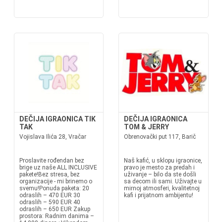
DEČIJA IGRAONICA TIK
DEČIJA IGRAONICA
TAK
TOM & JERRY
Vojislava Ilića 28, Vračar
Obrenovački put 117, Barič
Proslavite rođendan bez
Naš kafić, u sklopu igraonice,
brige uz naše ALL INCLUSIVE
pravo je mesto za predah i
pakete!Bez stresa, bez
uživanje – bilo da ste došli
organizacije - mi brinemo o
sa decom ili sami. Uživajte u
svemu!Ponuda paketa: 20
mirnoj atmosferi, kvalitetnoj
odraslih – 470 EUR 30
kafi i prijatnom ambijentu!
odraslih – 590 EUR 40
odraslih – 650 EUR Zakup
prostora: Radnim danima –