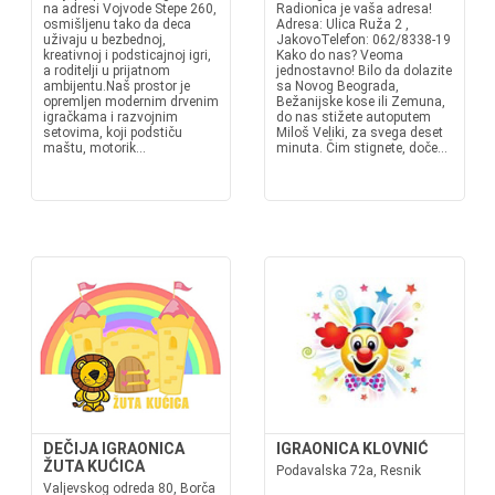
na adresi Vojvode Stepe 260,
Radionica je vaša adresa!
osmišljenu tako da deca
Adresa: Ulica Ruža 2 ,
uživaju u bezbednoj,
JakovoTelefon: 062/8338-19
kreativnoj i podsticajnoj igri,
Kako do nas? Veoma
a roditelji u prijatnom
jednostavno! Bilo da dolazite
ambijentu.Naš prostor je
sa Novog Beograda,
opremljen modernim drvenim
Bežanijske kose ili Zemuna,
igračkama i razvojnim
do nas stižete autoputem
setovima, koji podstiču
Miloš Veliki, za svega deset
maštu, motorik...
minuta. Čim stignete, doče...
DEČIJA IGRAONICA
IGRAONICA KLOVNIĆ
ŽUTA KUĆICA
Podavalska 72a, Resnik
Valjevskog odreda 80, Borča