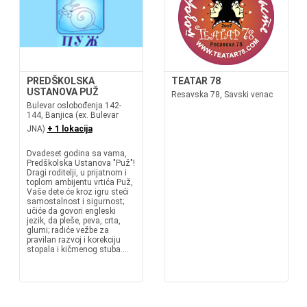
PREDŠKOLSKA
TEATAR 78
USTANOVA PUŽ
Resavska 78, Savski venac
Bulevar oslobođenja 142-
144, Banjica (ex. Bulevar
JNA)
+ 1 lokacija
Dvadeset godina sa vama,
Predškolska Ustanova "Puž"!
Dragi roditelji, u prijatnom i
toplom ambijentu vrtića Puž,
Vaše dete će kroz igru steći
samostalnost i sigurnost;
učiće da govori engleski
jezik, da pleše, peva, crta,
glumi; radiće vežbe za
pravilan razvoj i korekciju
stopala i kičmenog stuba....