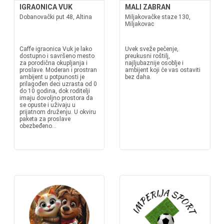
IGRAONICA VUK
MALI ZABRAN
Dobanovački put 48, Altina
Miljakovačke staze 130,
Miljakovac
Caffe igraonica Vuk je lako
Uvek sveže pečenje,
dostupno i savršeno mesto
preukusni roštilj,
za porodična okupljanja i
najljubaznije osoblje i
proslave. Moderan i prostran
ambijent koji će vas ostaviti
ambijent u potpunosti je
bez daha.
prilagođen deci uzrasta od 0
do 10 godina, dok roditelji
imaju dovoljno prostora da
se opuste i uživaju u
prijatnom druženju. U okviru
paketa za proslave
obezbeđeno...