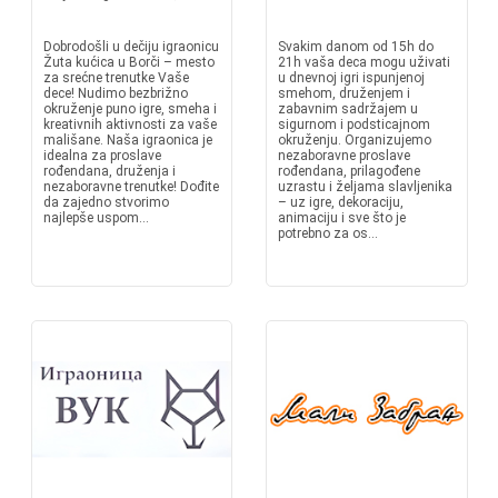
Dobrodošli u dečiju igraonicu
Svakim danom od 15h do
Žuta kućica u Borči – mesto
21h vaša deca mogu uživati
za srećne trenutke Vaše
u dnevnoj igri ispunjenoj
dece! Nudimo bezbrižno
smehom, druženjem i
okruženje puno igre, smeha i
zabavnim sadržajem u
kreativnih aktivnosti za vaše
sigurnom i podsticajnom
mališane. Naša igraonica je
okruženju. Organizujemo
idealna za proslave
nezaboravne proslave
rođendana, druženja i
rođendana, prilagođene
nezaboravne trenutke! Dođite
uzrastu i željama slavljenika
da zajedno stvorimo
– uz igre, dekoraciju,
najlepše uspom...
animaciju i sve što je
potrebno za os...