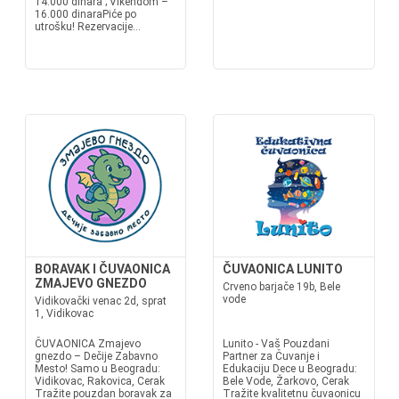
14.000 dinara ; Vikendom –
16.000 dinaraPiće po
utrošku! Rezervacije...
BORAVAK I ČUVAONICA
ČUVAONICA LUNITO
ZMAJEVO GNEZDO
Crveno barjače 19b, Bele
vode
Vidikovački venac 2d, sprat
1, Vidikovac
ČUVAONICA Zmajevo
Lunito - Vaš Pouzdani
gnezdo – Dečije Zabavno
Partner za Čuvanje i
Mesto! Samo u Beogradu:
Edukaciju Dece u Beogradu:
Vidikovac, Rakovica, Cerak
Bele Vode, Žarkovo, Cerak
Tražite pouzdan boravak za
Tražite kvalitetnu čuvaonicu