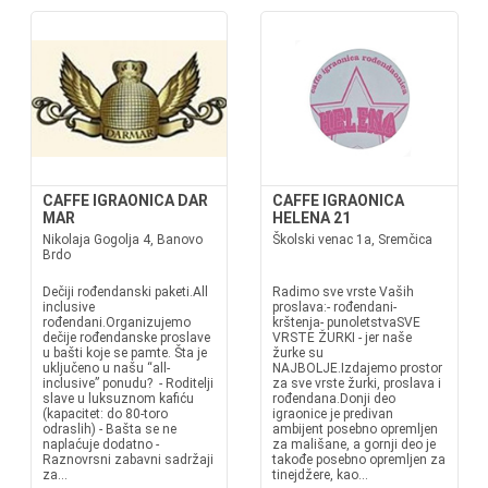
CAFFE IGRAONICA DAR
CAFFE IGRAONICA
MAR
HELENA 21
Nikolaja Gogolja 4, Banovo
Školski venac 1a, Sremčica
Brdo
Dečiji rođendanski paketi.All
Radimo sve vrste Vaših
inclusive
proslava:- rođendani-
rođendani.Organizujemo
krštenja- punoletstvaSVE
dečije rođendanske proslave
VRSTE ŽURKI - jer naše
u bašti koje se pamte. Šta je
žurke su
uključeno u našu “all-
NAJBOLJE.Izdajemo prostor
inclusive” ponudu? - Roditelji
za sve vrste žurki, proslava i
slave u luksuznom kafiću
rođendana.Donji deo
(kapacitet: do 80-toro
igraonice je predivan
odraslih) - Bašta se ne
ambijent posebno opremljen
naplaćuje dodatno -
za mališane, a gornji deo je
Raznovrsni zabavni sadržaji
takođe posebno opremljen za
za...
tinejdžere, kao...