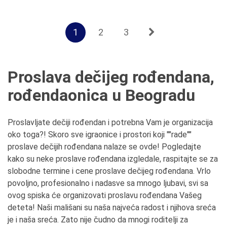
1
2
3
Proslava dečijeg rođendana,
rođendaonica u Beogradu
Proslavljate dečiji rođendan i potrebna Vam je organizacija
oko toga?! Skoro sve igraonice i prostori koji ""rade""
proslave dečijih rođendana nalaze se ovde! Pogledajte
kako su neke proslave rođendana izgledale, raspitajte se za
slobodne termine i cene proslave dečijeg rođendana. Vrlo
povoljno, profesionalno i nadasve sa mnogo ljubavi, svi sa
ovog spiska će organizovati proslavu rođendana Vašeg
deteta! Naši mališani su naša najveća radost i njihova sreća
je i naša sreća. Zato nije čudno da mnogi roditelji za