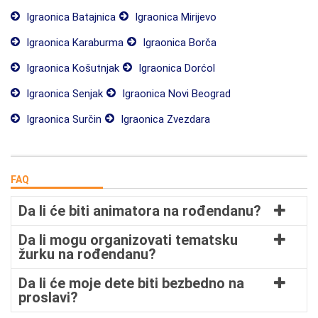
Igraonica Batajnica
Igraonica Mirijevo
Igraonica Karaburma
Igraonica Borča
Igraonica Košutnjak
Igraonica Dorćol
Igraonica Senjak
Igraonica Novi Beograd
Igraonica Surčin
Igraonica Zvezdara
FAQ
Da li će biti animatora na rođendanu?
Da li mogu organizovati tematsku
žurku na rođendanu?
Da li će moje dete biti bezbedno na
proslavi?