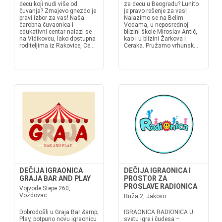
decu koji nudi više od
za decu u Beogradu? Lunito
čuvanja? Zmajevo gnezdo je
je pravo rešenje za vas!
pravi izbor za vas! Naša
Nalazimo se na Belim
čarobna čuvaonica i
Vodama, u neposrednoj
edukativni centar nalazi se
blizini škole Miroslav Antić,
na Vidikovcu, lako dostupna
kao i u blizini Žarkova i
roditeljima iz Rakovice, Ce...
Ceraka. Pružamo vrhunsk...
DEČIJA IGRAONICA
DEČIJA IGRAONICA I
GRAJA BAR AND PLAY
PROSTOR ZA
PROSLAVE RADIONICA
Vojvode Stepe 260,
Voždovac
Ruža 2, Jakovo
Dobrodošli u Graja Bar &amp;
IGRAONICA RADIONICA U
Play, potpuno novu igraonicu
svetu igre i čudesa –