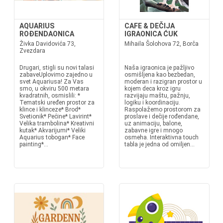
AQUARIUS
CAFE & DEČIJA
ROĐENDAONICA
IGRAONICA ĆUK
Živka Davidovića 73,
Mihaila Šolohova 72, Borča
Zvezdara
Drugari, stigli su novi talasi
Naša igraonica je pažljivo
zabaveUplovimo zajedno u
osmišljena kao bezbedan,
svet Aquariusa! Za Vas
moderan i razigran prostor u
smo, u okviru 500 metara
kojem deca kroz igru
kvadratnih, osmislili: *
razvijaju maštu, pažnju,
Tematski uređen prostor za
logiku i koordinaciju.
klince i klinceze* Brod*
Raspolažemo prostorom za
Svetionik* Pećine* Lavirint*
proslave i dečije rođendane,
Velika trambolina* Kreativni
uz animaciju, balone,
kutak* Akvarijumi* Veliki
zabavne igre i mnogo
Aquarius tobogan* Face
osmeha. Interaktivna touch
painting*...
tabla je jedna od omiljen...