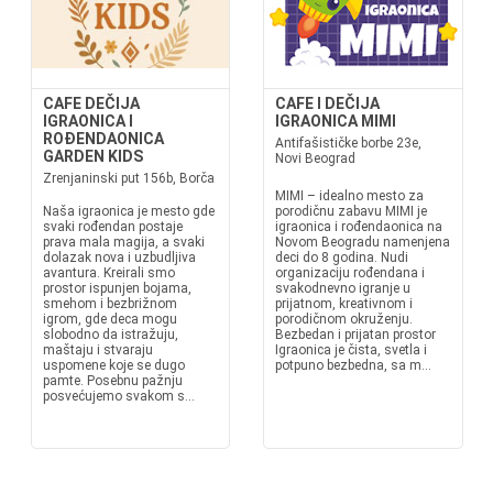
CAFE DEČIJA
CAFE I DEČIJA
IGRAONICA I
IGRAONICA MIMI
ROĐENDAONICA
Antifašističke borbe 23e,
GARDEN KIDS
Novi Beograd
Zrenjaninski put 156b, Borča
MIMI – idealno mesto za
Naša igraonica je mesto gde
porodičnu zabavu MIMI je
svaki rođendan postaje
igraonica i rođendaonica na
prava mala magija, a svaki
Novom Beogradu namenjena
dolazak nova i uzbudljiva
deci do 8 godina. Nudi
avantura. Kreirali smo
organizaciju rođendana i
prostor ispunjen bojama,
svakodnevno igranje u
smehom i bezbrižnom
prijatnom, kreativnom i
igrom, gde deca mogu
porodičnom okruženju.
slobodno da istražuju,
Bezbedan i prijatan prostor
maštaju i stvaraju
Igraonica je čista, svetla i
uspomene koje se dugo
potpuno bezbedna, sa m...
pamte. Posebnu pažnju
posvećujemo svakom s...