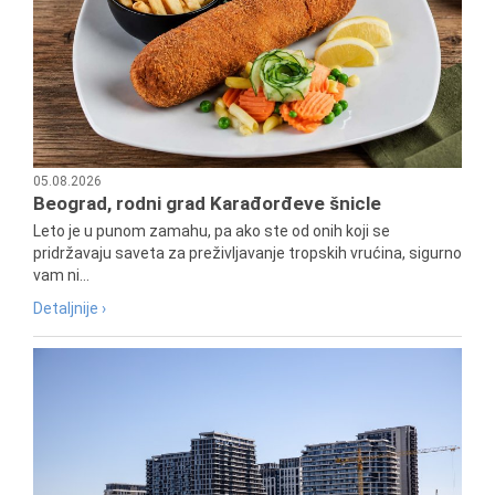
05.08.2026
Beograd, rodni grad Karađorđeve šnicle
Leto je u punom zamahu, pa ako ste od onih koji se
pridržavaju saveta za preživljavanje tropskih vrućina, sigurno
vam ni...
Detaljnije ›