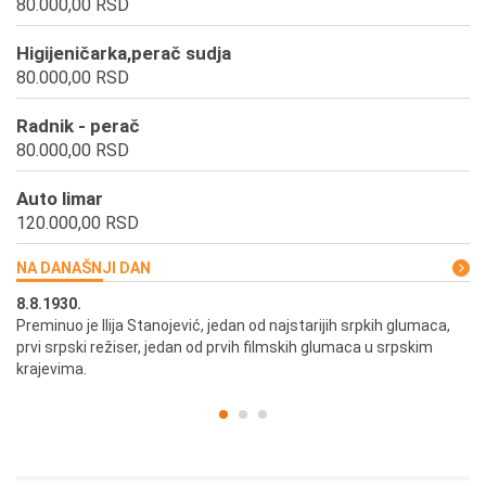
80.000,00 RSD
Higijeničarka,perač sudja
80.000,00 RSD
Radnik - perač
80.000,00 RSD
Auto limar
120.000,00 RSD
NA DANAŠNJI DAN
8.8.1930.
8.
Preminuo je Ilija Stanojević, jedan od najstarijih srpkih glumaca,
U 
prvi srpski režiser, jedan od prvih filmskih glumaca u srpskim
krajevima.