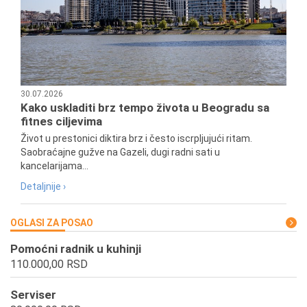
30.07.2026
Kako uskladiti brz tempo života u Beogradu sa
fitnes ciljevima
Život u prestonici diktira brz i često iscrpljujući ritam.
Saobraćajne gužve na Gazeli, dugi radni sati u
kancelarijama...
Detaljnije ›
OGLASI ZA POSAO
Pomoćni radnik u kuhinji
110.000,00 RSD
Serviser