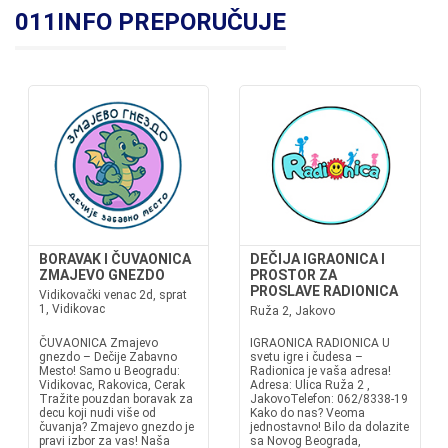
011INFO PREPORUČUJE
BORAVAK I ČUVAONICA
DEČIJA IGRAONICA I
ZMAJEVO GNEZDO
PROSTOR ZA
PROSLAVE RADIONICA
Vidikovački venac 2d, sprat
1, Vidikovac
Ruža 2, Jakovo
ČUVAONICA Zmajevo
IGRAONICA RADIONICA U
gnezdo – Dečije Zabavno
svetu igre i čudesa –
Mesto! Samo u Beogradu:
Radionica je vaša adresa!
Vidikovac, Rakovica, Cerak
Adresa: Ulica Ruža 2 ,
Tražite pouzdan boravak za
JakovoTelefon: 062/8338-19
decu koji nudi više od
Kako do nas? Veoma
čuvanja? Zmajevo gnezdo je
jednostavno! Bilo da dolazite
pravi izbor za vas! Naša
sa Novog Beograda,