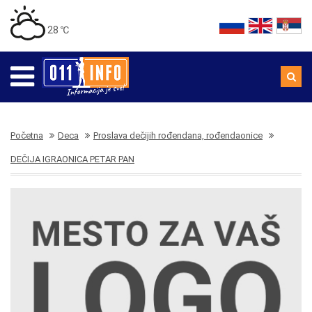
28 ℃
Početna
Deca
Proslava dečijih rođendana, rođendaonice
DEČIJA IGRAONICA PETAR PAN