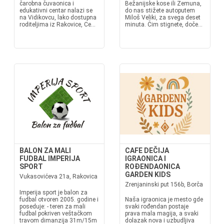
čarobna čuvaonica i
Bežanijske kose ili Zemuna,
edukativni centar nalazi se
do nas stižete autoputem
na Vidikovcu, lako dostupna
Miloš Veliki, za svega deset
roditeljima iz Rakovice, Ce...
minuta. Čim stignete, doče...
BALON ZA MALI
CAFE DEČIJA
FUDBAL IMPERIJA
IGRAONICA I
SPORT
ROĐENDAONICA
GARDEN KIDS
Vukasovićeva 21a, Rakovica
Zrenjaninski put 156b, Borča
Imperija sport je balon za
fudbal otvoren 2005. godine i
Naša igraonica je mesto gde
poseduje: - teren za mali
svaki rođendan postaje
fudbal pokriven veštačkom
prava mala magija, a svaki
travom dimanzija 31m/15m
dolazak nova i uzbudljiva