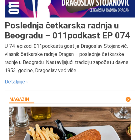
Poslednja četkarska radnja u
Beogradu – 011podkast EP 074
U 74. epizodi 011podkasta gost je Dragoslav Stojanović,
vlasnik četkarske radnje Dragan – poslednje četkarske
radnje u Beogradu. Nastavljajući tradiciju započetu davne
1953. godine, Dragoslav već više...
Detaljnije ›
MAGAZIN