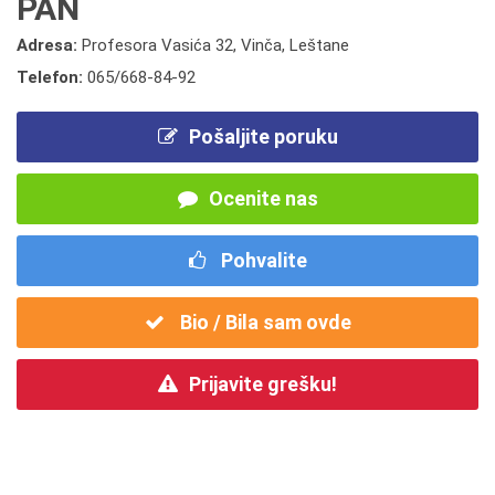
PAN
Adresa:
Profesora Vasića 32, Vinča, Leštane
Telefon:
065/668-84-92
Pošaljite poruku
Ocenite nas
Pohvalite
Bio / Bila sam ovde
Prijavite grešku!