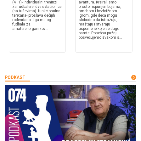
(4+1)- individualni treninzi
avantura. Kreirali smo
za fudbalere- dve svlačionice
prostor ispunjen bojama,
(sa tuševima)- funkcionalna
smehom i bezbrižnom
teretana- proslava dečijih
igrom, gde deca mogu
rođendana- liga malog
slobodno da istražuju,
fudbala za
maštaju i stvaraju
amatere- organizov...
uspomene koje se dugo
pamte. Posebnu pažnju
posvećujemo svakom s...
PODKAST