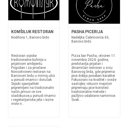
KOMŠILUK RESTORAN
PASHA PICERIJA
Nodilova 1, Banovo brdo
Nedeljka Čabrinovića 65,
Banovo brdo
Restoran srpske
Pizza bar Pasha, otvoren 11.
tradicionalne kuhinje u
novembra 2024. godine,
prijatnom ambijentu.
predstavlja prijatan i
Pogodan i za proslave.
dinamičan restoran u srcu
Novootvoreni restoran na
Banovog brda, gde priprema
Banovom brdu u mirnoj ulici
pice dobija poseban karakter.
u ponudi imamo i doručak.
Fokusirani na kvalitet i sveže
Srpski specijaliteti
sastojke, iskusni majstori
pripremljeni na tradicionalni
pripremaju pice koristeći
način privuci ce sve
tradicionalne metode i
sladokusce,u ponudi imamo
pažljivo odabrane namirnice.
i vegetarijanska jela i razne
Svak...
vrste ri...