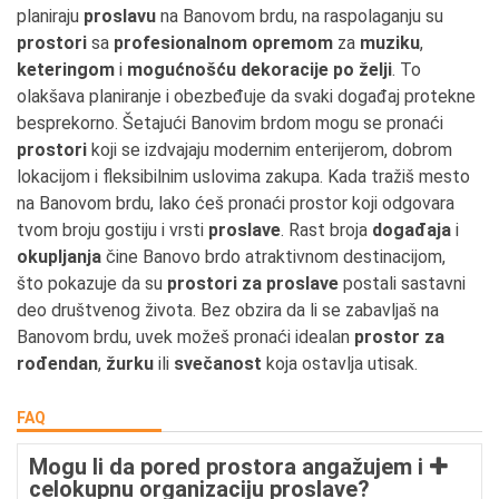
planiraju
proslavu
na Banovom brdu, na raspolaganju su
prostori
sa
profesionalnom opremom
za
muziku
,
keteringom
i
mogućnošću dekoracije po želji
. To
olakšava planiranje i obezbeđuje da svaki događaj protekne
besprekorno. Šetajući Banovim brdom mogu se pronaći
prostori
koji se izdvajaju modernim enterijerom, dobrom
lokacijom i fleksibilnim uslovima zakupa. Kada tražiš mesto
na Banovom brdu, lako ćeš pronaći prostor koji odgovara
tvom broju gostiju i vrsti
proslave
. Rast broja
događaja
i
okupljanja
čine Banovo brdo atraktivnom destinacijom,
što pokazuje da su
prostori za proslave
postali sastavni
deo društvenog života. Bez obzira da li se zabavljaš na
Banovom brdu, uvek možeš pronaći idealan
prostor za
rođendan
,
žurku
ili
svečanost
koja ostavlja utisak.
FAQ
Mogu li da pored prostora angažujem i
celokupnu organizaciju proslave?