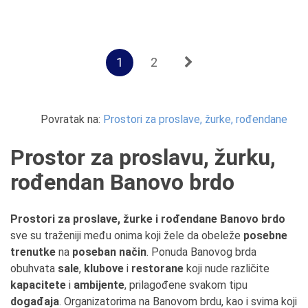
1
2
Povratak na:
Prostori za proslave, žurke, rođendane
Prostor za proslavu, žurku,
rođendan Banovo brdo
Prostori za proslave, žurke i rođendane Banovo brdo
sve su traženiji među onima koji žele da obeleže
posebne
trenutke
na
poseban način
. Ponuda Banovog brda
obuhvata
sale
,
klubove
i
restorane
koji nude različite
kapacitete
i
ambijente
, prilagođene svakom tipu
događaja
. Organizatorima na Banovom brdu, kao i svima koji