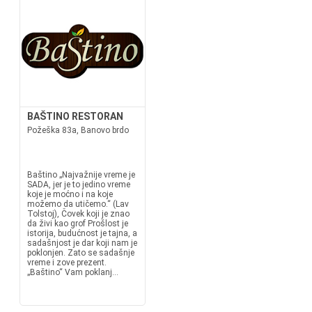
BAŠTINO RESTORAN
Požeška 83a, Banovo brdo
Baštino „Najvažnije vreme je
SADA, jer je to jedino vreme
koje je moćno i na koje
možemo da utičemo.“ (Lav
Tolstoj), Čovek koji je znao
da živi kao grof Prošlost je
istorija, budućnost je tajna, a
sadašnjost je dar koji nam je
poklonjen. Zato se sadašnje
vreme i zove prezent.
„Baštino“ Vam poklanj...