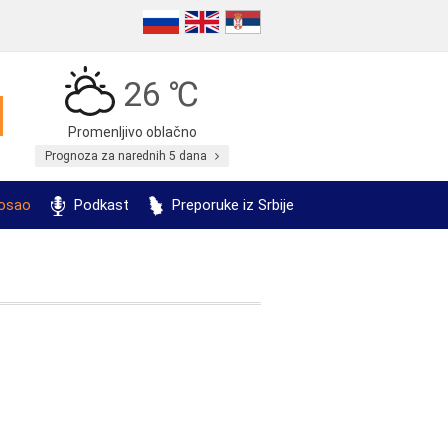
26 ℃
Promenljivo oblačno
Prognoza za narednih 5 dana
posao
Podkast
Preporuke iz Srbije