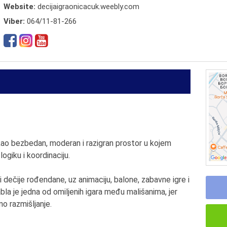
Website:
decijaigraonicacuk.weebly.com
Viber:
064/11-81-266
 kao bezbedan, moderan i razigran prostor u kojem
logiku i koordinaciju.
dečije rođendane, uz animaciju, balone, zabavne igre i
a je jedna od omiljenih igara među mališanima, jer
o razmišljanje.