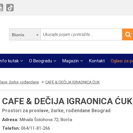
Biznis
Info kutak
O Beogradu
Magazin
Kontakt
Oglasi za 
slave, žurke, rođendane
CAFE & DEČIJA IGRAONICA ĆUK
CAFE & DEČIJA IGRAONICA ĆUK
Prostori za proslave, žurke, rođendane Beograd
Adresa:
Mihaila Šolohova 72, Borča
Telefon:
064/11-81-266