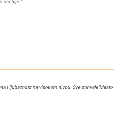
no osoblje
”
jena i ljubaznost na visokom nivou. Sve pohvale!Mesto