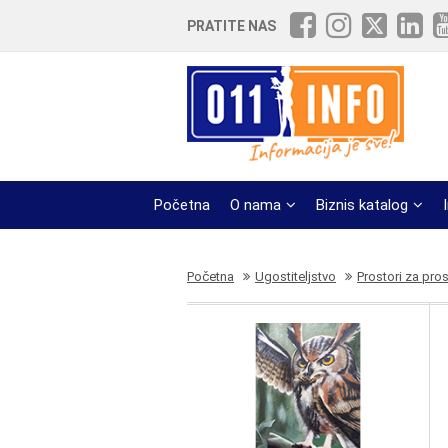
PRATITE NAS
Početna
O nama
Biznis katalog
Početna
Ugostiteljstvo
Prostori za pro