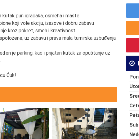
an kutak pun igračaka, osmeha i mašte
ione koji vole akciju, izazove i dobru zabavu
enje kroz pokret, smeh i kreativnost
aspoložene, uz zabavu i prava mala turnirska uzbuđenja
en je parking, kao i prijatan kutak za opuštanje uz
.
cu Ćuk!
Pon
Uto
Sre
Čet
Pet
Sub
Ned