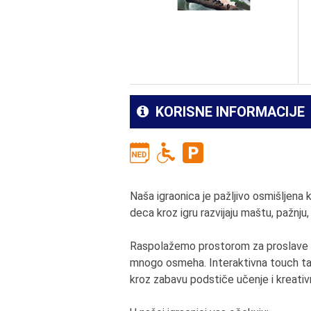
KORISNE INFORMACIJE
Naša igraonica je pažljivo osmišljena
deca kroz igru razvijaju maštu, pažnju, 
Raspolažemo prostorom za proslave i 
mnogo osmeha. Interaktivna touch tabl
kroz zabavu podstiče učenje i kreativn