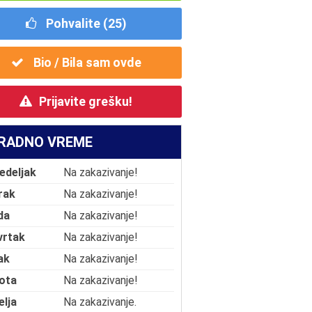
Pohvalite (
25
)
Bio / Bila sam ovde
Prijavite grešku!
RADNO VREME
edeljak
Na zakazivanje!
rak
Na zakazivanje!
da
Na zakazivanje!
vrtak
Na zakazivanje!
ak
Na zakazivanje!
ota
Na zakazivanje!
elja
Na zakazivanje.