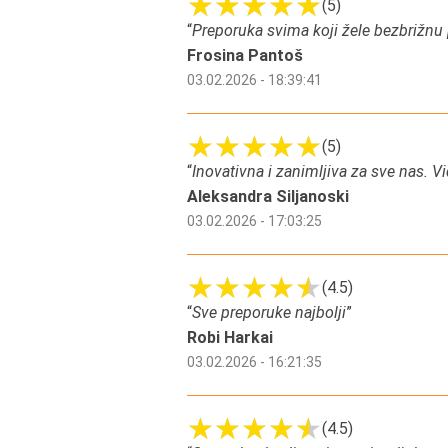
(5)
“
Preporuka svima koji žele bezbrižnu
Frosina Pantoš
03.02.2026 - 18:39:41
(5)
“
Inovativna i zanimljiva za sve nas. V
Aleksandra Siljanoski
03.02.2026 - 17:03:25
(4.5)
“
Sve preporuke najbolji
”
Robi Harkai
03.02.2026 - 16:21:35
(4.5)