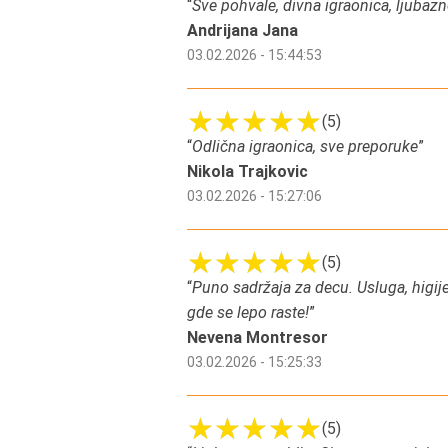
“
Sve pohvale, divna igraonica, ljubaz
Andrijana Jana
03.02.2026 - 15:44:53
(5)
“
Odlična igraonica, sve preporuke
”
Nikola Trajkovic
03.02.2026 - 15:27:06
(5)
“
Puno sadržaja za decu. Usluga, higi
gde se lepo raste!
”
Nevena Montresor
03.02.2026 - 15:25:33
(5)