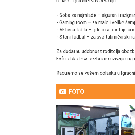
U našoj igraonici vas očekuju:
- Soba za najmlađe – siguran i razigr
- Gaming room – za male i velike šamp
- Aktivna tabla – gde igra postaje uč
- Stoni fudbal – za sve takmičarski r
Za dodatnu udobnost roditelja obezbeđ
kafu, dok deca bezbrižno uživaju u igri
Radujemo se vašem dolasku u Igraoni
FOTO