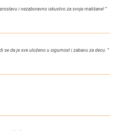
 proslavu i nezaboravno iskustvo za svoje mališane!
”
idi se da je sve uloženo u sigurnost i zabavu za decu.
”