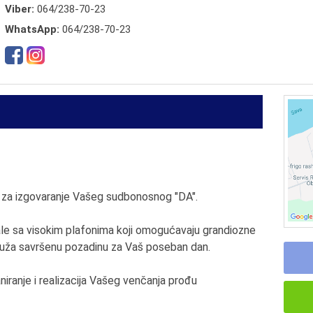
Viber:
064/238-70-23
WhatsApp:
064/238-70-23
ja za izgovaranje Vašeg sudbonosnog "DA".
le sa visokim plafonima koji omogućavaju grandiozne
ruža savršenu pozadinu za Vaš poseban dan.
aniranje i realizacija Vašeg venčanja prođu