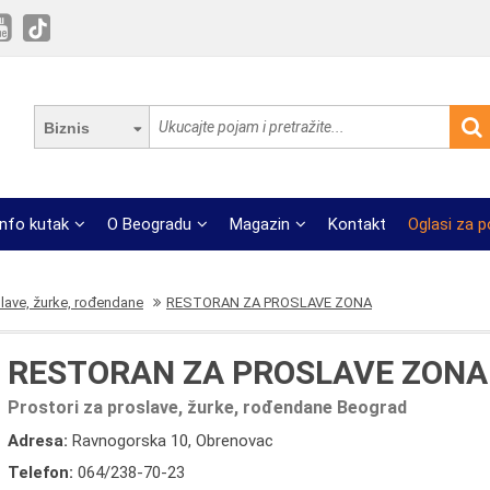
Biznis
Info kutak
O Beogradu
Magazin
Kontakt
Oglasi za 
slave, žurke, rođendane
RESTORAN ZA PROSLAVE ZONA
RESTORAN ZA PROSLAVE ZONA
Prostori za proslave, žurke, rođendane Beograd
Adresa:
Ravnogorska 10, Obrenovac
Telefon:
064/238-70-23