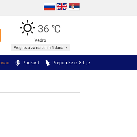
36 ℃
Vedro
Prognoza za narednih 5 dana
posao
Podkast
Preporuke iz Srbije