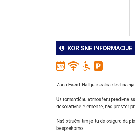
KORISNE INFORMACIJE
Zona Event Hall je idealna destinaci
Uz romantičnu atmosferu predivne sa
dekorativne elemente, naš prostor p
Naš stručni tim je tu da osigura da pl
besprekorno.