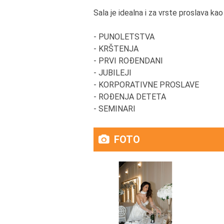
Sala je idealna i za vrste proslava kao
- PUNOLETSTVA
- KRŠTENJA
- PRVI ROĐENDANI
- JUBILEJI
- KORPORATIVNE PROSLAVE
- ROĐENJA DETETA
- SEMINARI
FOTO