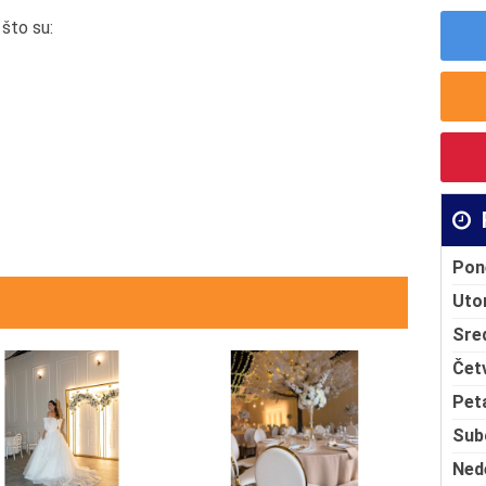
 što su:
Pon
Uto
Sre
Čet
Pet
Sub
Ned