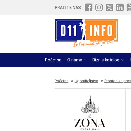
PRATITE NAS
Početna
O nama
Biznis katalog
Početna
Ugostiteljstvo
Prostori za pro