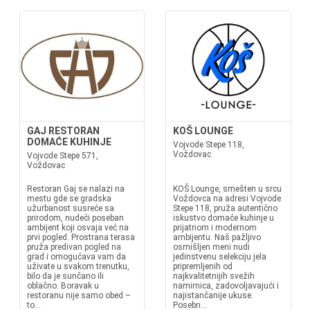
GAJ RESTORAN
KOŠ LOUNGE
DOMAĆE KUHINJE
Vojvode Stepe 118,
Voždovac
Vojvode Stepe 571,
Voždovac
Restoran Gaj se nalazi na
KOŠ Lounge, smešten u srcu
mestu gde se gradska
Voždovca na adresi Vojvode
užurbanost susreće sa
Stepe 118, pruža autentično
prirodom, nudeći poseban
iskustvo domaće kuhinje u
ambijent koji osvaja već na
prijatnom i modernom
prvi pogled. Prostrana terasa
ambijentu. Naš pažljivo
pruža predivan pogled na
osmišljen meni nudi
grad i omogućava vam da
jedinstvenu selekciju jela
uživate u svakom trenutku,
pripremljenih od
bilo da je sunčano ili
najkvalitetnijih svežih
oblačno. Boravak u
namirnica, zadovoljavajući i
restoranu nije samo obed –
najistančanije ukuse.
to...
Posebn...