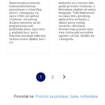
Stara konoba je restoran
Nalazimo se u mirnom delu
tradicionalne kuhinje
grada po imenu Voždovac, 6
pozicioniran u Ustaničkoj
kilometara udaljeni od centra
ulici 61 u Beogradu, na
Beograda. "Villa Maksimum"
samo 100m od opštine
se nalazi blizu prirodnog
Voždovac. Od samog
parka-šume na Banjici u
dizajna restorana, pa do
oblasti punoj svežeg
programa koji nudi,
vazduha i okruženoj
predstavlja pravu oazu mira
drvećem koja je prava oaza
u gradskoj buci i gužvi.
mira i tišine gde se možete
Restoran poseduje veliki broj
opustiti i uživati. Ukoliko ste
stolova unutar objekta, kao i
u Beogradu...
u b...
1
2
Povratak na:
Prostori za proslave, žurke, rođendane