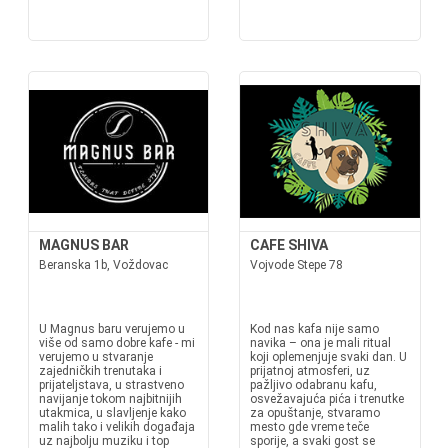
MAGNUS BAR
CAFE SHIVA
Beranska 1b, Voždovac
Vojvode Stepe 78
U Magnus baru verujemo u
Kod nas kafa nije samo
više od samo dobre kafe - mi
navika – ona je mali ritual
verujemo u stvaranje
koji oplemenjuje svaki dan. U
zajedničkih trenutaka i
prijatnoj atmosferi, uz
prijateljstava, u strastveno
pažljivo odabranu kafu,
navijanje tokom najbitnijih
osvežavajuća pića i trenutke
utakmica, u slavljenje kako
za opuštanje, stvaramo
malih tako i velikih događaja
mesto gde vreme teče
uz najbolju muziku i top
sporije, a svaki gost se