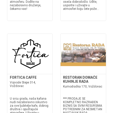
atmosferu. Dođite na
oseća dobrodošlo. Uđite,
nezaboravno druženje,
usporite i uživajte u
čekamo vas!
atmosferi koju ćete pože...
FORTICA CAFFE
RESTORAN DOMAĆE
KUHINJE RADA
Vojvode Stepe 314,
Voždovac
Kumodraška 170, Voždovac
U srcu grada, naša kafana
*** PRODAJE SE
nudi nezaboravno iskustvo
KOMPLETNO RAZRAĐEN
za sve ljubitelje kafe, dobrog
BIZNIS SA SVIM RESURSIMA
društva i opuštajuće
POTREBNIM ZA NESMETAN
atmosfere. Uživajte u
NASTAVAK RADA.