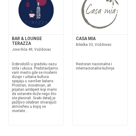
BAR & LOUNGE
CASA MIA
TERAZZA
Bilećka 33, Voždovac
Jove Ilića 49, Voždovac
Dobrodošli u gradsku oazu
Restoran nacionalne i
stila i ukusa. Predstavljamo
internacionalne kuhinje.
vam mesto gde se moderni
dizajn i urbana kultura
spajaju u savršen balans.
Prostran, inovativan, ali
prijatan ambijent koji mami
da ostanete duže nego što
ste planirali. Svaki detalj je
pažljivo odabran stvarajući
atmosferu u kojoj se
osećate...