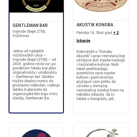
AKUSTIK KONOBA
GENTLEMAN BAR
Vojvode Stepe 275b,
Pariska 16, Stari grad
+ 2
Voždovac
lokacije
Jedna od najlepših
Dobrodošli u "Konobu
voždovačkih ulica –
Akustik" Lanac restorana koji
Vojvode Stepe (275b) – od
oživljava duh srpske tradicije
2020. godine ističe se i po
i nacionalne kuhinje. Naši
posebnom lokalu koji pleni
lokali predstavljaju
originalnošću i udobnošću
autentične oaze srpske
– Gentleman bar. Ukoliko
kulture i gastronomije,
tražite idealno mesto da
pružajući vam priliku da
proslavite rođendan, rođenje
uživate u domaćoj
deteta ili planirate da
nacionalnoj srpskoj hrani na
organizujete bilo koju vrstu
nekoliko lokacija. Sa tri
slavlja, Gentleman Ba...
lokala u Beogradu, jed...