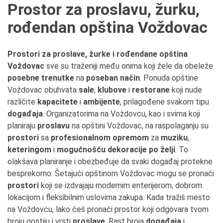
Prostor za proslavu, žurku,
rođendan opština Voždovac
Prostori za proslave, žurke i rođendane opština
Voždovac
sve su traženiji među onima koji žele da obeleže
posebne trenutke
na
poseban način
. Ponuda opštine
Voždovac obuhvata
sale
,
klubove
i
restorane
koji nude
različite
kapacitete
i
ambijente
, prilagođene svakom tipu
događaja
. Organizatorima na Voždovcu, kao i svima koji
planiraju
proslavu
na opštini Voždovac, na raspolaganju su
prostori
sa
profesionalnom opremom
za
muziku
,
keteringom
i
mogućnošću dekoracije po želji
. To
olakšava planiranje i obezbeđuje da svaki događaj protekne
besprekorno. Šetajući opštinom Voždovac mogu se pronaći
prostori
koji se izdvajaju modernim enterijerom, dobrom
lokacijom i fleksibilnim uslovima zakupa. Kada tražiš mesto
na Voždovcu, lako ćeš pronaći prostor koji odgovara tvom
broju gostiju i vrsti
proslave
. Rast broja
događaja
i