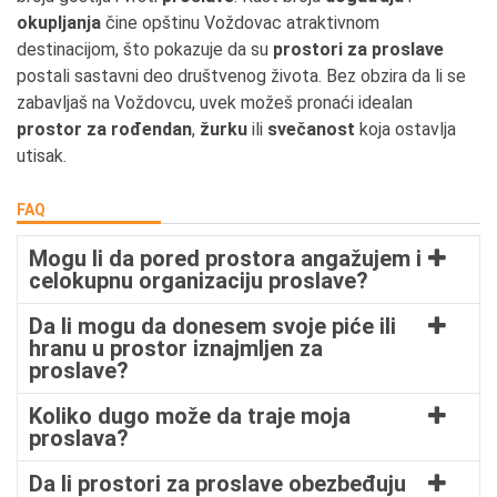
okupljanja
čine opštinu Voždovac atraktivnom
destinacijom, što pokazuje da su
prostori za proslave
postali sastavni deo društvenog života. Bez obzira da li se
zabavljaš na Voždovcu, uvek možeš pronaći idealan
prostor za rođendan
,
žurku
ili
svečanost
koja ostavlja
utisak.
FAQ
Mogu li da pored prostora angažujem i
celokupnu organizaciju proslave?
Da li mogu da donesem svoje piće ili
hranu u prostor iznajmljen za
proslave?
Koliko dugo može da traje moja
proslava?
Da li prostori za proslave obezbeđuju