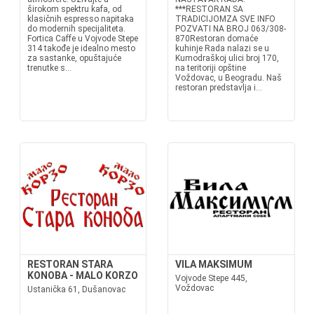
širokom spektru kafa, od
***RESTORAN SA
klasičnih espresso napitaka
TRADICIJOMZA SVE INFO
do modernih specijaliteta.
POZVATI NA BROJ 063/308-
Fortica Caffe u Vojvode Stepe
870Restoran domaće
314 takođe je idealno mesto
kuhinje Rada nalazi se u
za sastanke, opuštajuće
Kumodraškoj ulici broj 170,
trenutke s...
na teritoriji opštine
Voždovac, u Beogradu. Naš
restoran predstavlja i...
RESTORAN STARA
VILA MAKSIMUM
KONOBA - MALO KORZO
Vojvode Stepe 445,
Voždovac
Ustanička 61, Dušanovac