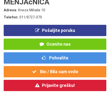
MENJAčNICA
Adresa:
Kneza Mihaila 10
Telefon:
011/8727-070
Pošaljite poruku
Ocenite nas
Pohvalite
Bio / Bila sam ovde
Prijavite grešku!