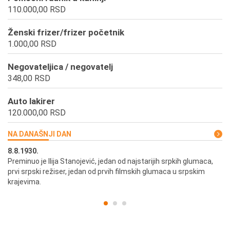
110.000,00 RSD
Ženski frizer/frizer početnik
1.000,00 RSD
Negovateljica / negovatelj
348,00 RSD
Auto lakirer
120.000,00 RSD
NA DANAŠNJI DAN
8.8.1930.
8.
Preminuo je Ilija Stanojević, jedan od najstarijih srpkih glumaca,
U 
prvi srpski režiser, jedan od prvih filmskih glumaca u srpskim
krajevima.