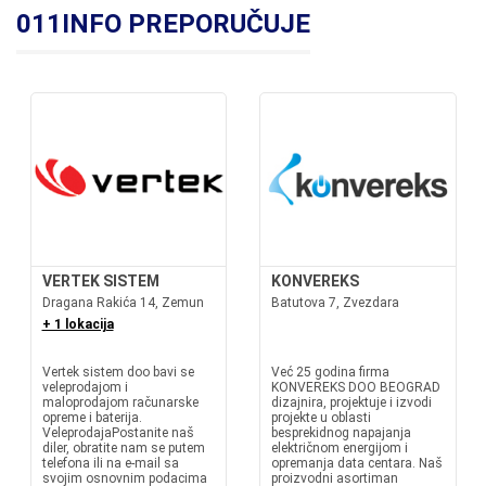
011INFO PREPORUČUJE
VERTEK SISTEM
KONVEREKS
Dragana Rakića 14, Zemun
Batutova 7, Zvezdara
+ 1 lokacija
Vertek sistem doo bavi se
Već 25 godina firma
veleprodajom i
KONVEREKS DOO BEOGRAD
maloprodajom računarske
dizajnira, projektuje i izvodi
opreme i baterija.
projekte u oblasti
VeleprodajaPostanite naš
besprekidnog napajanja
diler, obratite nam se putem
električnom energijom i
telefona ili na e-mail sa
opremanja data centara. Naš
svojim osnovnim podacima
proizvodni asortiman