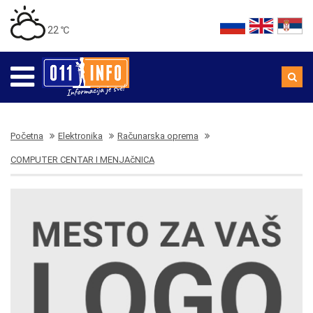
22 ℃
Početna
Elektronika
Računarska oprema
COMPUTER CENTAR I MENJAčNICA