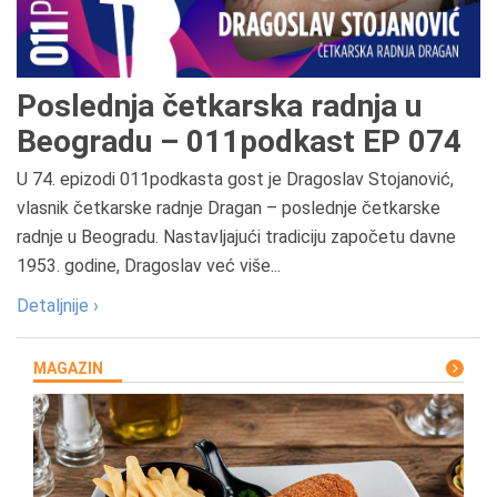
Poslednja četkarska radnja u
Beogradu – 011podkast EP 074
U 74. epizodi 011podkasta gost je Dragoslav Stojanović,
vlasnik četkarske radnje Dragan – poslednje četkarske
radnje u Beogradu. Nastavljajući tradiciju započetu davne
1953. godine, Dragoslav već više...
Detaljnije ›
MAGAZIN