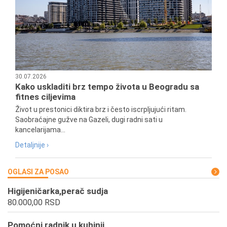
30.07.2026
Kako uskladiti brz tempo života u Beogradu sa
fitnes ciljevima
Život u prestonici diktira brz i često iscrpljujući ritam.
Saobraćajne gužve na Gazeli, dugi radni sati u
kancelarijama...
Detaljnije ›
OGLASI ZA POSAO
Higijeničarka,perač sudja
80.000,00 RSD
Pomoćni radnik u kuhinji