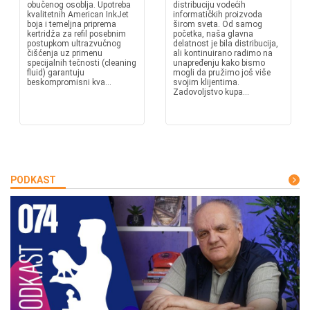
obučenog osoblja. Upotreba
distribuciju vodećih
kvalitetnih American InkJet
informatičkih proizvoda
boja i temeljna priprema
širom sveta. Od samog
kertridža za refil posebnim
početka, naša glavna
postupkom ultrazvučnog
delatnost je bila distribucija,
čišćenja uz primenu
ali kontinuirano radimo na
specijalnih tečnosti (cleaning
unapređenju kako bismo
fluid) garantuju
mogli da pružimo još više
beskompromisni kva...
svojim klijentima.
Zadovoljstvo kupa...
PODKAST