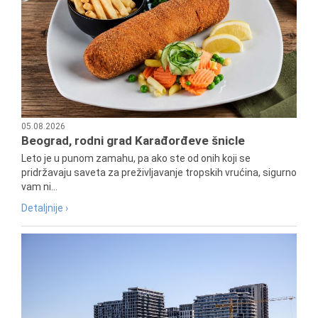
05.08.2026
Beograd, rodni grad Karađorđeve šnicle
Leto je u punom zamahu, pa ako ste od onih koji se
pridržavaju saveta za preživljavanje tropskih vrućina, sigurno
vam ni...
Detaljnije ›