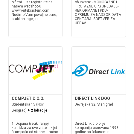
o firmi ili se registrujte na
obuhvata: - MONOFAZNE I
nasem webshop-u
TROFAZNE UPS UREĐAJE-
www.verteksistem.com
REK ORMANE I PDU-
Nudimo Vam povoljne cene,
OPREMU ZA NADZOR DATA
stabilan lager, o...
CENTARA- SOFTVER ZA
UPRAV...
COMPJET D.O.O.
DIRECT LINK DOO
Studentska 15 (Novi
Jevrejska 32, Stari grad
Beograd)
+ 2 lokacije
1. Dopuna (recikliranje)
Direct Link d.o.o. je
kertridža za sve vrste ink jet
kompanija osnovana 1998.
štampača od strane stručno
godine sa fokusom na