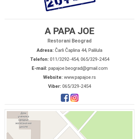
A PAPA JOE
Restorani Beograd
Adresa:
Čarli Čaplina 44, Palilula
Telefon:
011/3292-454
,
065/329-2454
E-mail:
papajoe.beograd@gmail.com
Website:
www.papajoe.rs
Viber:
065/329-2454