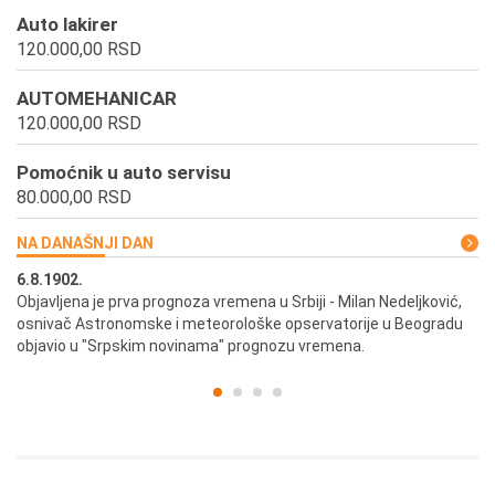
Auto lakirer
120.000,00 RSD
AUTOMEHANICAR
120.000,00 RSD
Pomoćnik u auto servisu
80.000,00 RSD
NA DANAŠNJI DAN
6.8.1902.
6.
ik
Objavljena je prva prognoza vremena u Srbiji - Milan Nedeljković,
Od
osnivač Astronomske i meteorološke opservatorije u Beogradu
Be
objavio u "Srpskim novinama" prognozu vremena.