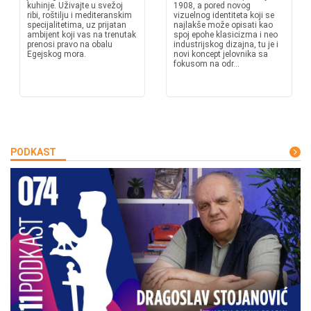
kuhinje. Uživajte u svežoj
1908, a pored novog
ribi, roštilju i mediteranskim
vizuelnog identiteta koji se
specijalitetima, uz prijatan
najlakše može opisati kao
ambijent koji vas na trenutak
spoj epohe klasicizma i neo
prenosi pravo na obalu
industrijskog dizajna, tu je i
Egejskog mora.
novi koncept jelovnika sa
fokusom na odr...
PODKAST