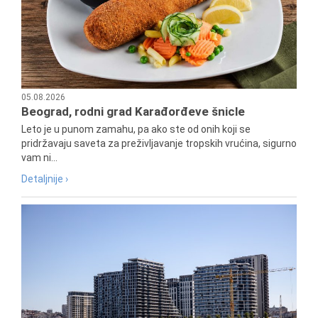
05.08.2026
Beograd, rodni grad Karađorđeve šnicle
Leto je u punom zamahu, pa ako ste od onih koji se
pridržavaju saveta za preživljavanje tropskih vrućina, sigurno
vam ni...
Detaljnije ›