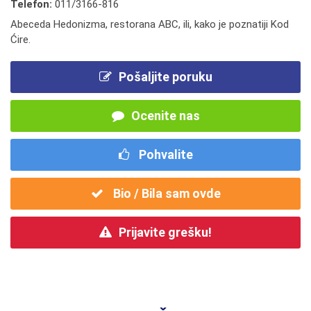
Telefon:
011/3166-816
Abeceda Hedonizma, restorana ABC, ili, kako je poznatiji Kod
Ćire.
Pošaljite poruku
Ocenite nas
Pohvalite
Bio / Bila sam ovde
Prijavite grešku!