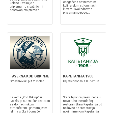
obogaćena savremenim
koleno. Svako jelo
kulinarskim stilom naših
pripremamo s pažnjom i
kuvara. Svakodnevno
poštovanjem prema t...
pripremamo poseb...
TAVERNA KOD GRKINJE
KAPETANIJA 1908
Smederevski put 2, Boleč
Kej Oslobođenja 8, Zemun
Taverna „Kod Grkinje” u
Stara lepotica presvučena u
Boleču je autentičan restoran
novo ruho, nekadašnji
sa domaćinskom
restoran Stara Kapetanija od
atmosferom i primamljivim
nedavno se predstavlja
jelima grčke i domaće
novim imenom Kapetanija