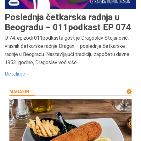
Poslednja četkarska radnja u
Beogradu – 011podkast EP 074
U 74. epizodi 011podkasta gost je Dragoslav Stojanović,
vlasnik četkarske radnje Dragan – poslednje četkarske
radnje u Beogradu. Nastavljajući tradiciju započetu davne
1953. godine, Dragoslav već više...
Detaljnije ›
MAGAZIN