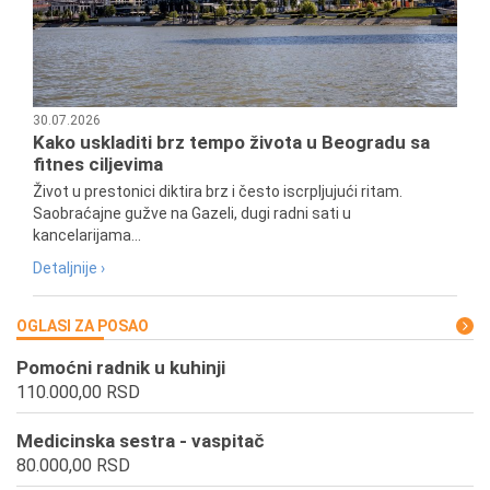
30.07.2026
Kako uskladiti brz tempo života u Beogradu sa
fitnes ciljevima
Život u prestonici diktira brz i često iscrpljujući ritam.
Saobraćajne gužve na Gazeli, dugi radni sati u
kancelarijama...
Detaljnije ›
OGLASI ZA POSAO
Pomoćni radnik u kuhinji
110.000,00 RSD
Medicinska sestra - vaspitač
80.000,00 RSD