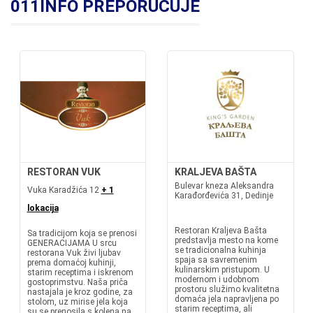
011INFO PREPORUČUJE
RESTORAN VUK
KRALJEVA BAŠTA
Bulevar kneza Aleksandra
Vuka Karadžića 12
+ 1
Karađorđevića 31, Dedinje
lokacija
Restoran Kraljeva Bašta
Sa tradicijom koja se prenosi
predstavlja mesto na kome
GENERACIJAMA U srcu
se tradicionalna kuhinja
restorana Vuk živi ljubav
spaja sa savremenim
prema domaćoj kuhinji,
kulinarskim pristupom. U
starim receptima i iskrenom
modernom i udobnom
gostoprimstvu. Naša priča
prostoru služimo kvalitetna
nastajala je kroz godine, za
domaća jela napravljena po
stolom, uz mirise jela koja
starim receptima, ali
su se prenosila s kolena na