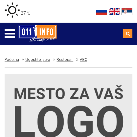
27 ℃
Početna
Ugostiteljstvo
Restorani
ABC