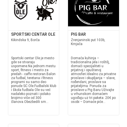
SPORTSKI CENTAR OLE
PIG BAR
Kikindska 9, Borča
Zrenjaninski put 103b,
Krnjača
Sportski centar Ole je mesto
Domaća kuhinja –
gde se stvaraju
tradicionalna jela i roštilj,
uspomene.Na jednom mestu
domaći specijaliteti u
sport, fitness i mesto za
prijatnoj i opuštenoj
predah - caffe restoran.Balon
atmosferi.Idealno za privatne
za fudbal, teretana i fitness
proslave i okupljanja – slave,
programi su samo deo
rođendani, proslave sa
ponude SC Ole.Fudbalski klub
prijateljima. Ponuda za
i škola fudbala Ole su već
proslave u Pig Baru Uživajte
nadaleko poznati i polako
u vrhunskom domaćem
brojimo više od 300
ugođaju uz tri paketa: 20€ po
članova.Obezbedili sm...
osobi – Domaće piće...