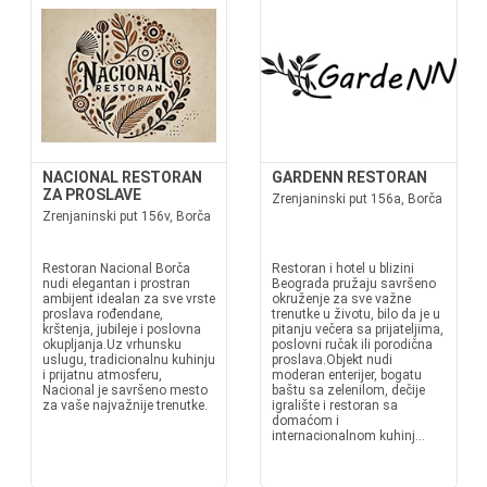
NACIONAL RESTORAN
GARDENN RESTORAN
ZA PROSLAVE
Zrenjaninski put 156a, Borča
Zrenjaninski put 156v, Borča
Restoran Nacional Borča
Restoran i hotel u blizini
nudi elegantan i prostran
Beograda pružaju savršeno
ambijent idealan za sve vrste
okruženje za sve važne
proslava rođendane,
trenutke u životu, bilo da je u
krštenja, jubileje i poslovna
pitanju večera sa prijateljima,
okupljanja.Uz vrhunsku
poslovni ručak ili porodična
uslugu, tradicionalnu kuhinju
proslava.Objekt nudi
i prijatnu atmosferu,
moderan enterijer, bogatu
Nacional je savršeno mesto
baštu sa zelenilom, dečije
za vaše najvažnije trenutke.
igralište i restoran sa
domaćom i
internacionalnom kuhinj...