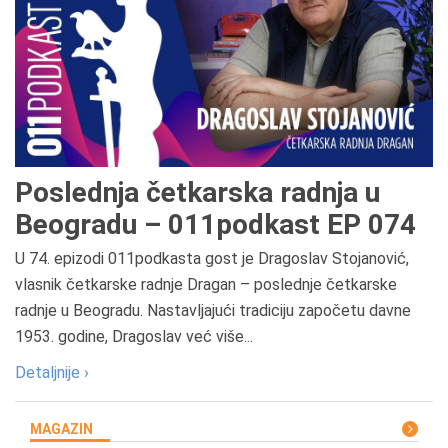
Poslednja četkarska radnja u
Beogradu – 011podkast EP 074
U 74. epizodi 011podkasta gost je Dragoslav Stojanović,
vlasnik četkarske radnje Dragan – poslednje četkarske
radnje u Beogradu. Nastavljajući tradiciju započetu davne
1953. godine, Dragoslav već više...
Detaljnije ›
MAGAZIN