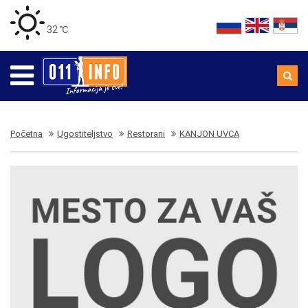
32 ℃
Početna
Ugostiteljstvo
Restorani
KANJON UVCA