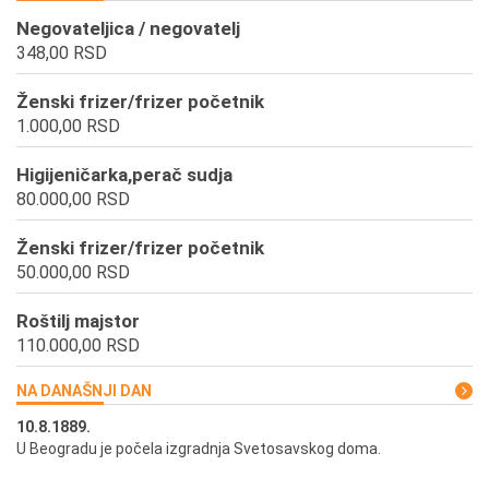
Negovateljica / negovatelj
348,00 RSD
Ženski frizer/frizer početnik
1.000,00 RSD
Higijeničarka,perač sudja
80.000,00 RSD
Ženski frizer/frizer početnik
50.000,00 RSD
Roštilj majstor
110.000,00 RSD
NA DANAŠNJI DAN
10.8.1889.
10
U Beogradu je počela izgradnja Svetosavskog doma.
Ut
st