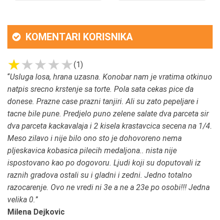
KOMENTARI KORISNIKA
(1)
“
Usluga losa, hrana uzasna. Konobar nam je vratima otkinuo
natpis srecno krstenje sa torte. Pola sata cekas pice da
donese. Prazne case prazni tanjiri. Ali su zato pepeljare i
tacne bile pune. Predjelo puno zelene salate dva parceta sir
dva parceta kackavalaja i 2 kisela krastavcica secena na 1/4.
Meso zilavo i nije bilo ono sto je dohovoreno nema
pljeskavica kobasica pilecih medaljona.. nista nije
ispostovano kao po dogovoru. Ljudi koji su doputovali iz
raznih gradova ostali su i gladni i zedni. Jedno totalno
razocarenje. Ovo ne vredi ni 3e a ne a 23e po osobi!!! Jedna
velika 0.
”
Milena Dejkovic