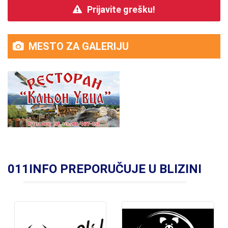
Prijavite grešku!
MESTO ZA GALERIJU
011INFO PREPORUČUJE U BLIZINI