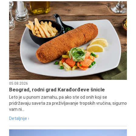
05.08.2026
Beograd, rodni grad Karađorđeve šnicle
Leto je u punom zamahu, pa ako ste od onih koji se
pridržavaju saveta za preživljavanje tropskih vrućina, sigurno
vam ni...
Detaljnije ›