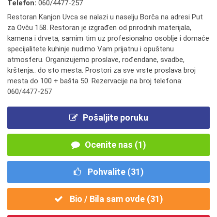
Telefon:
060/4477-257
Restoran Kanjon Uvca se nalazi u naselju Borča na adresi Put
za Ovču 158. Restoran je izgrađen od prirodnih materijala,
kamena i drveta, samim tim uz profesionalno osoblje i domaće
specijalitete kuhinje nudimo Vam prijatnu i opuštenu
atmosferu. Organizujemo proslave, rođendane, svadbe,
krštenja.. do sto mesta. Prostori za sve vrste proslava broj
mesta do 100 + bašta 50. Rezervacije na broj telefona:
060/4477-257
Pošaljite poruku
Ocenite nas (1)
Pohvalite (
31
)
Bio / Bila sam ovde (
31
)