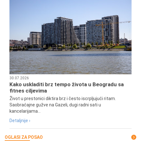
30.07.2026
Kako uskladiti brz tempo života u Beogradu sa
fitnes ciljevima
Život u prestonici diktira brz i često iscrpljujući ritam.
Saobraćajne gužve na Gazeli, dugi radni sati u
kancelarijama...
Detaljnije ›
OGLASI ZA POSAO