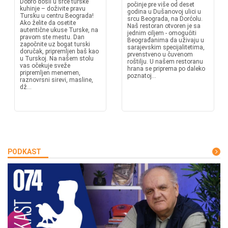
Dobro došli u srce turske
počinje pre više od deset
kuhinje – doživite pravu
godina u Dušanovoj ulici u
Tursku u centru Beograda!
srcu Beograda, na Dorćolu.
Ako želite da osetite
Naš restoran otvoren je sa
autentične ukuse Turske, na
jednim ciljem - omogućiti
pravom ste mestu. Dan
Beograđanima da uživaju u
započnite uz bogat turski
sarajevskim specijalitetima,
doručak, pripremljen baš kao
prvenstveno u čuvenom
u Turskoj. Na našem stolu
roštilju. U našem restoranu
vas očekuje sveže
hrana se priprema po daleko
pripremljen menemen,
poznatoj...
raznovrsni sirevi, masline,
dž...
PODKAST