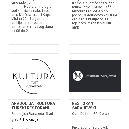
iznenađenja------------------------------
tradicija susreće egzotične
---------------Restoran na Uglu
mirise, boje i ukuse. Kafić-
kod kapetana nalazi se u
restoran radi od 8 h do
srcu Dorćola, u ulici Kapetan
ponoći, s doručkom koji traje
Mišina 25. U prijatnom
ceo dan. Enterijer odiše
ambijentu sa toplom
toplinom, meditativni stil
atmosferom, svakog dana
amb...
od 08 do 2...
ANADOLIJA I KULTURA
RESTORAN
TURSKI RESTORANI
SARAJEVSKI
Strahinjića Bana 66a, Stari
Cara Dušana 32, Dorćol
grad
+ 1 lokacija
Priča zvana "Sarajevski"