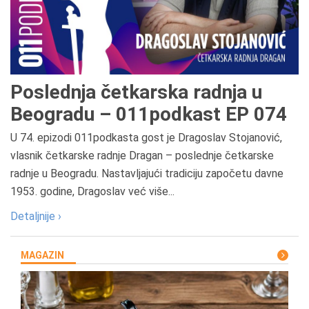
Poslednja četkarska radnja u
Beogradu – 011podkast EP 074
U 74. epizodi 011podkasta gost je Dragoslav Stojanović,
vlasnik četkarske radnje Dragan – poslednje četkarske
radnje u Beogradu. Nastavljajući tradiciju započetu davne
1953. godine, Dragoslav već više...
Detaljnije ›
MAGAZIN