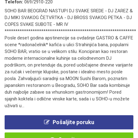
Telefon:
069/2910-220
SOHO BAR BEOGRAD NASTUPI DJ SVAKE SREDE - DJ ZAREZ &
DJ MIKI SVAKOG ČETVRTKA - DJ BROSS SVAKOG PETKA - DJ
COPES SVAKE SUBOTE - MR IV
*************************************************************
Posle deset godina apstinencije sa ovdašnje GASTRO & CAFFE
scene *radonačelnik* kafića u ulici Strahinjića bana, popularni
SOHO BAR, vratio se u velikom stilu. Koncipiran kao restoran
moderne internacionalne kuhinje sa celodnevnom DJ
podrškom, on pretenduje da, pored uobičajene dnevne varijante
za ručak i večernje klupske, postane i idealno mesto posle
posla. Zahvaljujući saradnji sa MOON Sushi Barom, poznatim
japanskim restoranom u Beogradu, SOHO Bar sada kombinuje
duh najbolje zabave sa vrhunskom gastronomijom! Pored
sjajnih koktela i odlične vinske karte, sada i u SOHO-u možete
uživati u...
Pošaljite poruku