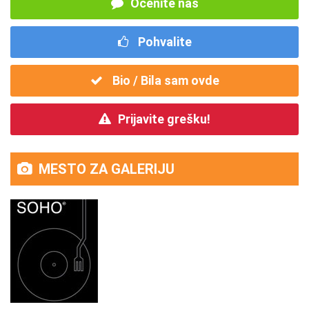
Ocenite nas
Pohvalite
Bio / Bila sam ovde
Prijavite grešku!
MESTO ZA GALERIJU