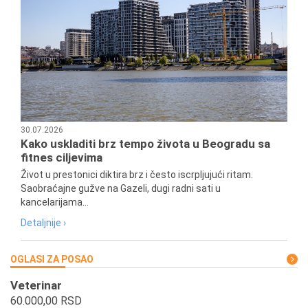
30.07.2026
Kako uskladiti brz tempo života u Beogradu sa
fitnes ciljevima
Život u prestonici diktira brz i često iscrpljujući ritam.
Saobraćajne gužve na Gazeli, dugi radni sati u
kancelarijama...
Detaljnije ›
OGLASI ZA POSAO
Veterinar
60.000,00 RSD