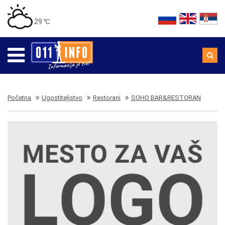
29 ℃
Početna
Ugostiteljstvo
Restorani
SOHO BAR&RESTORAN