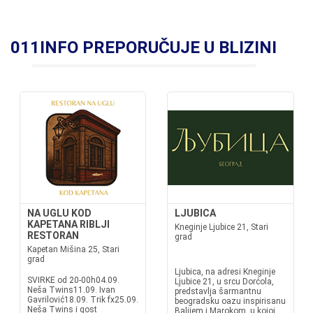
011INFO PREPORUČUJE U BLIZINI
NA UGLU KOD
LJUBICA
KAPETANA RIBLJI
Kneginje Ljubice 21, Stari
RESTORAN
grad
Kapetan Mišina 25, Stari
grad
Ljubica, na adresi Kneginje
SVIRKE od 20-00h04.09.
Ljubice 21, u srcu Dorćola,
Neša Twins11.09. Ivan
predstavlja šarmantnu
Gavrilović18.09. Trik fx25.09.
beogradsku oazu inspirisanu
Neša Twins i gost
Balijem i Marokom, u kojoj