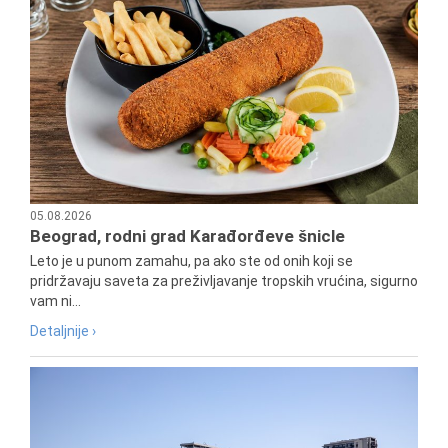
05.08.2026
Beograd, rodni grad Karađorđeve šnicle
Leto je u punom zamahu, pa ako ste od onih koji se
pridržavaju saveta za preživljavanje tropskih vrućina, sigurno
vam ni...
Detaljnije ›