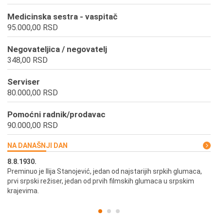
Medicinska sestra - vaspitač
95.000,00 RSD
Negovateljica / negovatelj
348,00 RSD
Serviser
80.000,00 RSD
Pomoćni radnik/prodavac
90.000,00 RSD
NA DANAŠNJI DAN
8.8.1930.
8.
Preminuo je Ilija Stanojević, jedan od najstarijih srpkih glumaca,
U 
prvi srpski režiser, jedan od prvih filmskih glumaca u srpskim
krajevima.