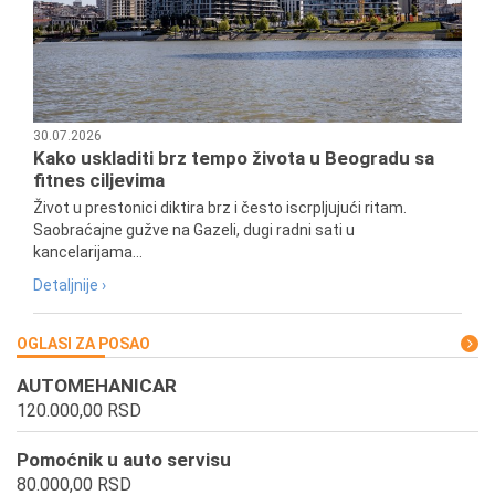
30.07.2026
Kako uskladiti brz tempo života u Beogradu sa
fitnes ciljevima
Život u prestonici diktira brz i često iscrpljujući ritam.
Saobraćajne gužve na Gazeli, dugi radni sati u
kancelarijama...
Detaljnije ›
OGLASI ZA POSAO
AUTOMEHANICAR
120.000,00 RSD
Pomoćnik u auto servisu
80.000,00 RSD