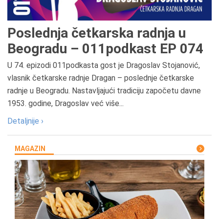
Poslednja četkarska radnja u
Beogradu – 011podkast EP 074
U 74. epizodi 011podkasta gost je Dragoslav Stojanović,
vlasnik četkarske radnje Dragan – poslednje četkarske
radnje u Beogradu. Nastavljajući tradiciju započetu davne
1953. godine, Dragoslav već više...
Detaljnije ›
MAGAZIN