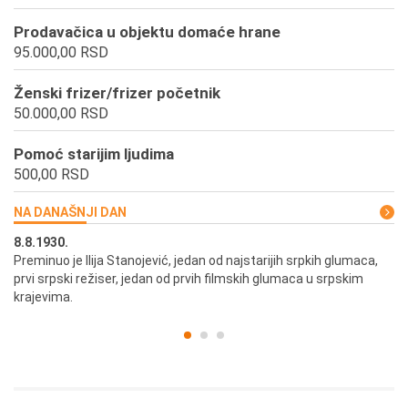
Prodavačica u objektu domaće hrane
95.000,00 RSD
Ženski frizer/frizer početnik
50.000,00 RSD
Pomoć starijim ljudima
500,00 RSD
NA DANAŠNJI DAN
8.8.1930.
8.
Preminuo je Ilija Stanojević, jedan od najstarijih srpkih glumaca,
U 
prvi srpski režiser, jedan od prvih filmskih glumaca u srpskim
krajevima.