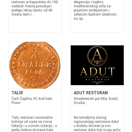
restoran je kapaciteta do 100
eleganciju i toplinu
sedecih mesta,poseduje i
mediteranskog stila sa
prelepu letnju bastu od 40
prijatnim ambijentom i
mesta.Sem r...
zelenom baštom idealnom
za op...
TALIR
ADUT RESTORAN
Čarli Čaplina 39, kod hale
Smederevski put 88a, Boleč,
Pionir
Grocka
Talir, restoran nacionalne
Na temeljima starog
kuhinje od sada na novoj
najčuvenijeg restorana Adut
lokaciji i u novom izdanju - u
u Boleču otvoren je nov
parku ledene dvorane hale
restoran Adut koji svoju priču