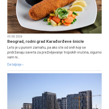
05.08.2026
Beograd, rodni grad Karađorđeve šnicle
Leto je u punom zamahu, pa ako ste od onih koji se
pridržavaju saveta za preživljavanje tropskih vrućina, sigurno
vam ni...
Detaljnije ›