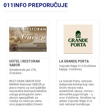
011INFO PREPORUČUJE
HOTEL I RESTORAN
LA GRANDE PORTA
SABOR
Vojvode Stepe 314 (Voždove
kapije), Voždovac
Smederevski put 27b,
Zvezdara
RESTORAN SABOR KOD
La Grande Porta, restoran
MARKA Restoran SABOR je
italijanske kuhinje koji vam
pravo mesto za sve ljubitelje
širom otvara vrata
nacionalne kuhinje,kvalitetna
autentičnih ukusa, mirisa i
usluga pristupacne cene i
atmosfere juga Evrope – u
ukusni specijalliteti sa
srcu Voždovca. Smešten na
rostilja su nesto po cemu
adresi Vojvode Stepe 314,
smo prepoznatljivi.Dnevni
naš restoran kombinuje