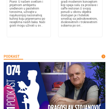
Pionir. U našem svetlom i
gradi modernim konceptom
prijatnom ambijentu
koji spaja salu za proslave i
uređenom u pastelnim
caffe restoran. ​U svojoj
tonovima, uživajte u
ponudi u okviru objekta
najukusnijoj nacionalnoj
dostupan je i hotelski
kuhinji koju pripremamo po
smeštaj sa jednokrevetnim,
receptima naših baka. Naši
dvokrevetnim i trokrevetnim
gosti mogu uživati u sv...
sobama po svi...
PODKAST