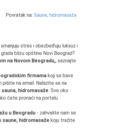
Povratak na:
Saune, hidromasaža
, smanjuju stres i obezbeđuju luksuz i
 grada blizu opštine Novi Beograd?
om na Novom Beogradu,
, saznajte
eogradskim firmama
koji se bave
m pišite na email. Nalazite se na
 sauna, hidromasaže
. Sve oko
ako ćete pronaći na portalu
ažu u Beogradu
- zahvalite nam se
da
saune, hidromasaže
koju tražite