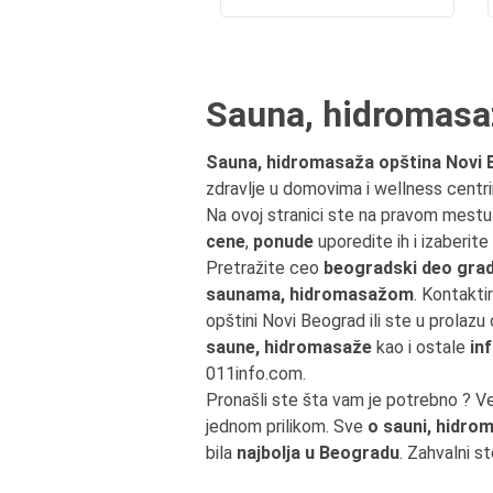
Sauna, hidromasa
Sauna, hidromasaža opština Novi
zdravlje u domovima i wellness centr
Na ovoj stranici ste na pravom mest
cene
,
ponude
uporedite ih i izaberit
Pretražite ceo
beogradski deo grad
saunama, hidromasažom
. Kontakti
opštini Novi Beograd ili ste u prola
saune, hidromasaže
kao i ostale
in
011info.com.
Pronašli ste šta vam je potrebno ? V
jednom prilikom. Sve
o sauni, hidro
bila
najbolja u Beogradu
. Zahvalni s