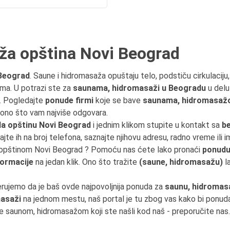
ža opština Novi Beograd
 Beograd
. Saune i hidromasaža opuštaju telo, podstiču cirkulaciju
ima. U potrazi ste za
saunama, hidromasaži u Beogradu
u delu
u. Pogledajte
ponude firmi
koje se bave
saunama, hidromasaž
e ono što vam najviše odgovara.
a opštinu Novi Beograd
i jednim klikom stupite u kontakt sa
b
rajte ih na broj telefona, saznajte njihovu adresu, radno vreme ili i
zu opštinom Novi Beograd ? Pomoću nas ćete lako pronaći
ponudu
formacije
na jedan klik. Ono što tražite
(saune, hidromasažu)
l
erujemo da je baš ovde najpovoljnija ponuda za
saunu, hidromas
masaži
na jednom mestu, naš portal je tu zbog vas kako bi ponu
te saunom, hidromasažom koji ste našli kod naš - preporučite nas.