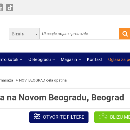
Biznis
Info kutak
O Beogradu
Magazin
Kontakt
Oglasi za 
omasaža
NOVI BEOGRAD cela opština
a na Novom Beogradu, Beograd
OTVORITE FILTERE
BLIZU M