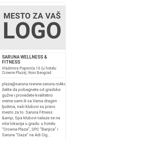
SARUNA WELLNESS &
FITNESS
Vladimira Popovića 10 (u hotelu
Crowne Plaze), Novi Beograd
sJedinstveni
plaza@saruna.rswww.saruna.rsAko
želite da pobegnete od gradske
gužve i provedete kvalitetno
vreme sami ili sa Vama dragim
ljudima, naši klubovi su pravo
mesto za to. Saruna Fitness
&amp; Spa klubovi nalaze se na
više lokacija u gradu: u hotelu
“Crowne Plaza”, SPC “Banjica” i
Saruna “Oaza” na Adi Cig...