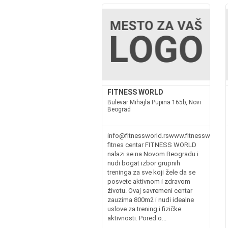
FITNESS WORLD
Bulevar Mihajla Pupina 165b, Novi
Beograd
info@fitnessworld.rswww.fitnessworld.r
fitnes centar FITNESS WORLD
nalazi se na Novom Beogradu i
nudi bogat izbor grupnih
treninga za sve koji žele da se
posvete aktivnom i zdravom
životu. Ovaj savremeni centar
zauzima 800m2 i nudi idealne
uslove za trening i fizičke
aktivnosti. Pored o...