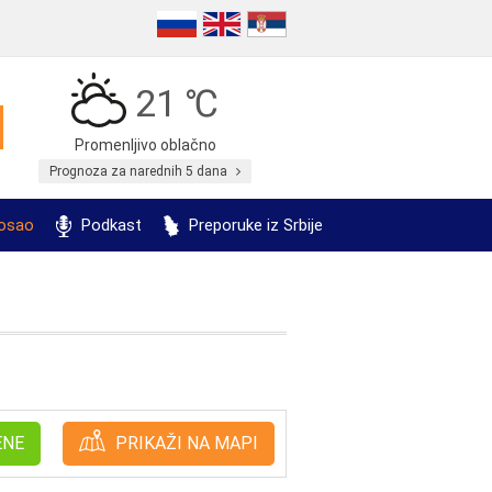
21 ℃
Promenljivo oblačno
Prognoza za narednih 5 dana
posao
Podkast
Preporuke iz Srbije
ENE
PRIKAŽI NA MAPI