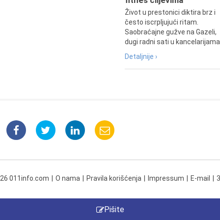
Život u prestonici diktira brz i
često iscrpljujući ritam.
Saobraćajne gužve na Gazeli,
dugi radni sati u kancelarijama.
Detaljnije ›
026 011info.com
O nama
Pravila korišćenja
Impressum
E-mail
Pišite