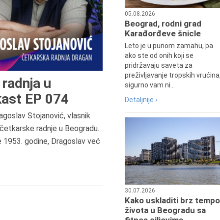
05.08.2026
Beograd, rodni grad
Karađorđeve šnicle
Leto je u punom zamahu, pa
ako ste od onih koji se
pridržavaju saveta za
preživljavanje tropskih vrućina
radnja u
sigurno vam ni...
ast EP 074
Detaljnije ›
agoslav Stojanović, vlasnik
7.8.2015.
četkarske radnje u Beogradu.
Preminula je Đurđija Cvetić,
e 1953. godine, Dragoslav već
pozorišna, filmska i TV glumica.
30.07.2026
Kako uskladiti brz tempo
života u Beogradu sa
fitnes ciljevima