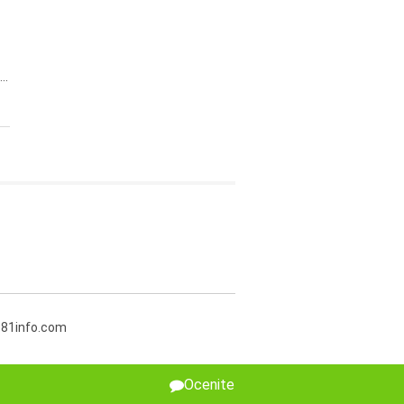
..
381info.com
Ocenite