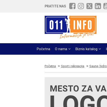
PRATITE NAS
Početna
O nama
Biznis katalog
Početna
Sport i rekreacija
Saune, hidr