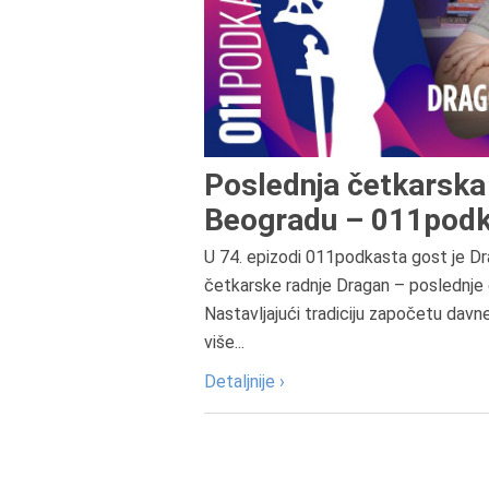
Poslednja četkarska 
Beogradu – 011podk
U 74. epizodi 011podkasta gost je Dr
četkarske radnje Dragan – poslednje 
Nastavljajući tradiciju započetu davn
više...
Detaljnije ›