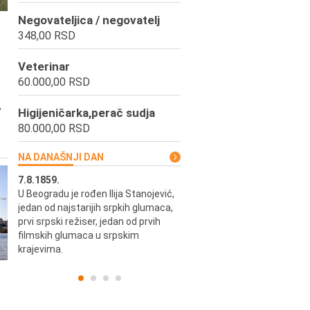
Negovateljica / negovatelj
348,00 RSD
Veterinar
60.000,00 RSD
,
Higijeničarka,perač sudja
80.000,00 RSD
NA DANAŠNJI DAN
7.8.1859.
7.8.1855.
U Beogradu je rođen Ilija Stanojević,
U Beogradu je rođen Svetisla
jedan od najstarijih srpkih glumaca,
Dinulović, pozorišni glumac i r
prvi srpski režiser, jedan od prvih
filmskih glumaca u srpskim
krajevima.