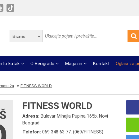
Biznis
Info kutak
O Beogradu
Magazin
Kontakt
Oglasi za 
omasaža
FITNESS WORLD
FITNESS WORLD
Adresa:
Bulevar Mihajla Pupina 165b, Novi
Beograd
Telefon:
069 348 63 77
,
(069/FITNESS)