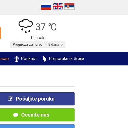
37 ℃
Pljusak
Prognoza za narednih 5 dana
posao
Podkast
Preporuke iz Srbije
Pošaljite poruku
Ocenite nas