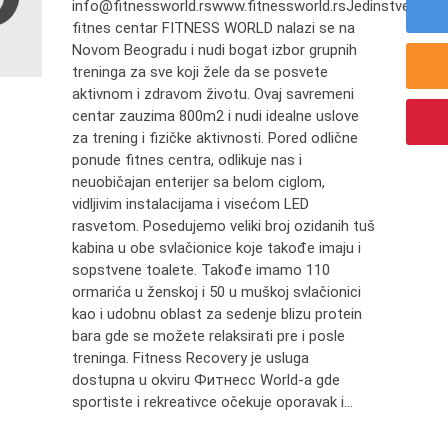
info@fitnessworld.rswww.fitnessworld.rsJedinstveni
fitnes centar FITNESS WORLD nalazi se na
Novom Beogradu i nudi bogat izbor grupnih
treninga za sve koji žele da se posvete
aktivnom i zdravom životu. Ovaj savremeni
centar zauzima 800m2 i nudi idealne uslove
za trening i fizičke aktivnosti. Pored odlične
ponude fitnes centra, odlikuje nas i
neuobičajan enterijer sa belom ciglom,
vidljivim instalacijama i visećom LED
rasvetom. Posedujemo veliki broj ozidanih tuš
kabina u obe svlačionice koje takođe imaju i
sopstvene toalete. Takođe imamo 110
ormarića u ženskoj i 50 u muškoj svlačionici
kao i udobnu oblast za sedenje blizu protein
bara gde se možete relaksirati pre i posle
treninga. Fitness Recovery je usluga
dostupna u okviru Фитнесс World-a gde
sportiste i rekreativce očekuje oporavak i...