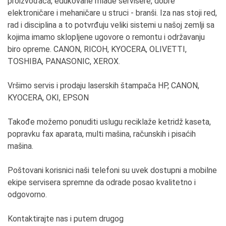
proizvođača, edukovane mlade servisere, dobre
elektroničare i mehaničare u struci - branši. Iza nas stoji red,
rad i disciplina a to potvrđuju veliki sistemi u našoj zemlji sa
kojima imamo sklopljene ugovore o remontu i održavanju
biro opreme. CANON, RICOH, KYOCERA, OLIVETTI,
TOSHIBA, PANASONIC, XEROX.
Vršimo servis i prodaju laserskih štampača HP, CANON,
KYOCERA, OKI, EPSON
Takođe možemo ponuditi uslugu reciklaže ketridž kaseta,
popravku fax aparata, multi mašina, računskih i pisaćih
mašina.
Poštovani korisnici naši telefoni su uvek dostupni a mobilne
ekipe servisera spremne da odrade posao kvalitetno i
odgovorno.
Kontaktirajte nas i putem drugog