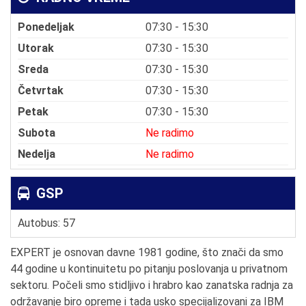
Ponedeljak
07:30 - 15:30
Utorak
07:30 - 15:30
Sreda
07:30 - 15:30
Četvrtak
07:30 - 15:30
Petak
07:30 - 15:30
Subota
Ne radimo
Nedelja
Ne radimo
GSP
Autobus: 57
EXPERT je osnovan davne 1981 godine, što znači da smo
44 godine u kontinuitetu po pitanju poslovanja u privatnom
sektoru. Počeli smo stidljivo i hrabro kao zanatska radnja za
održavanje biro opreme i tada usko specijalizovani za IBM