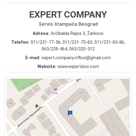
EXPERT COMPANY
Servis štampača Beograd
Adresa:
Arčibalda Rajsa 3, Žarkovo
Telefon:
011/231-77-56
,
011/231-75-83
,
011/231-85-86
,
063/228-464
,
063/320-512
E-mail:
expert.company.office@gmail.com
Website:
www.expertdoo.com