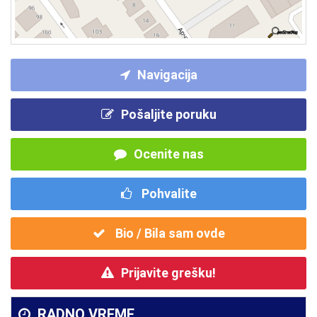
Navigacija
Pošaljite poruku
Ocenite nas
Pohvalite
Bio / Bila sam ovde
Prijavite grešku!
RADNO VREME