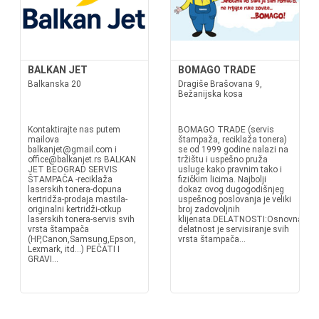
BALKAN JET
BOMAGO TRADE
Balkanska 20
Dragiše Brašovana 9,
Bežanijska kosa
Kontaktirajte nas putem
BOMAGO TRADE (servis
mailova
štampaža, reciklaža tonera)
balkanjet@gmail.com i
se od 1999 godine nalazi na
office@balkanjet.rs BALKAN
tržištu i uspešno pruža
JET BEOGRAD SERVIS
usluge kako pravnim tako i
ŠTAMPAČA -reciklaža
fizičkim licima. Najbolji
laserskih tonera-dopuna
dokaz ovog dugogodišnjeg
kertridža-prodaja mastila-
uspešnog poslovanja je veliki
originalni kertridži-otkup
broj zadovoljnih
laserskih tonera-servis svih
klijenata.DELATNOSTI:Osnovna
vrsta štampača
delatnost je servisiranje svih
(HP,Canon,Samsung,Epson,
vrsta štampača...
Lexmark, itd...) PEČATI I
GRAVI...