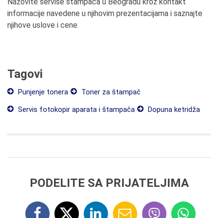
Nazovite servise štampača u Beogradu kroz kontakt
informacije navedene u njihovim prezentacijama i saznajte
njihove uslove i cene.
Tagovi
Punjenje tonera
Toner za štampač
Servis fotokopir aparata i štampača
Dopuna ketridža
PODELITE SA PRIJATELJIMA