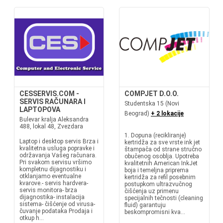
CESSERVIS.COM -
COMPJET D.O.O.
SERVIS RAČUNARA I
Studentska 15 (Novi
LAPTOPOVA
Beograd)
+ 2 lokacije
Bulevar kralja Aleksandra
488, lokal 48, Zvezdara
1. Dopuna (recikliranje)
Laptop i desktop servis Brza i
kertridža za sve vrste ink jet
kvalitetna usluga popravke i
štampača od strane stručno
održavanja Vašeg računara.
obučenog osoblja. Upotreba
Pri svakom servisu vršimo
kvalitetnih American InkJet
kompletnu dijagnostiku i
boja i temeljna priprema
otklanjamo eventualne
kertridža za refil posebnim
kvarove.- servis hardvera-
postupkom ultrazvučnog
servis monitora- brza
čišćenja uz primenu
dijagnostika- instalacija
specijalnih tečnosti (cleaning
sistema- čišćenje od virusa-
fluid) garantuju
čuvanje podataka Prodaja i
beskompromisni kva...
otkup h...