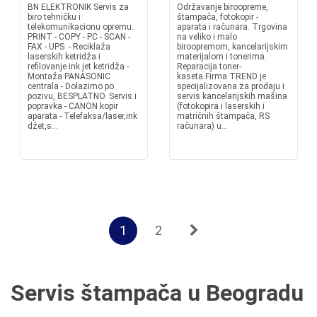
BN ELEKTRONIK Servis za
Održavanje biroopreme,
biro tehničku i
štampača, fotokopir -
telekomunikacionu opremu.
aparata i računara. Trgovina
PRINT - COPY - PC - SCAN -
na veliko i malo
FAX - UPS - Reciklaža
biroopremom, kancelarijskim
laserskih ketridža i
materijalom i tonerima.
refilovanje ink jet ketridža -
Reparacija toner-
Montaža PANASONIC
kaseta.Firma TREND je
centrala - Dolazimo po
specijalizovana za prodaju i
pozivu, BESPLATNO. Servis i
servis kancelarijskih mašina
poprаvkа - CANON kopir
(fotokopira i laserskih i
аpаrаtа - Telefаksа/lаser,ink
matričnih štampača, RS
džet,s...
računara) u...
1
2
Servis štampača u Beogradu