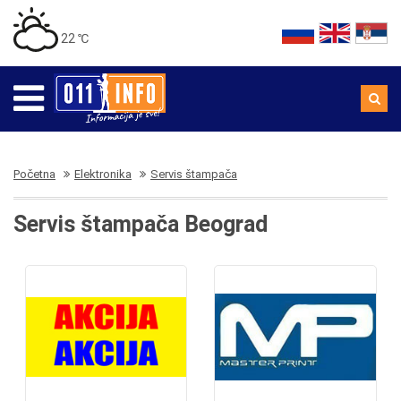
22 ℃
Početna
Elektronika
Servis štampača
Servis štampača Beograd