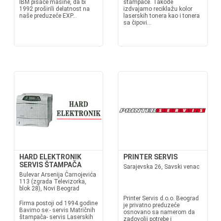
IBM pisaće mašine, da bi
štampače. Takođe
1992 proširili delatnost na
izdvajamo reciklažu kolor
naše preduzeće EXP...
laserskih tonera kao i tonera
sa čipovi...
HARD ELEKTRONIK
PRINTER SERVIS
SERVIS ŠTAMPAČA
Sarajevska 26, Savski venac
Bulevar Arsenija Čarnojevića
113 (zgrada Televizorka,
blok 28), Novi Beograd
Printer Servis d.o.o. Beograd
Firma postoji od 1994.godine
je privatno preduzeće
Bavimo se:- servis Matričnih
osnovano sa namerom da
štampača- servis Laserskih
zadovolji potrebe i