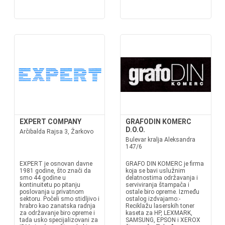
EXPERT COMPANY
GRAFODIN KOMERC
D.O.O.
Arčibalda Rajsa 3, Žarkovo
Bulevar kralja Aleksandra
147/6
EXPERT je osnovan davne
GRAFO DIN KOMERC je firma
1981 godine, što znači da
koja se bavi uslužnim
smo 44 godine u
delatnostima održavanja i
kontinuitetu po pitanju
serviviranja štampača i
poslovanja u privatnom
ostale biro opreme. Između
sektoru. Počeli smo stidljivo i
ostalog izdvajamo:-
hrabro kao zanatska radnja
Reciklažu laserskih toner
za održavanje biro opreme i
kaseta za HP, LEXMARK,
tada usko specijalizovani za
SAMSUNG, EPSON i XEROX