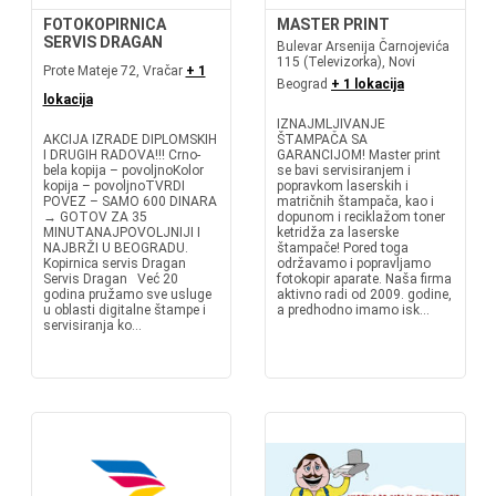
FOTOKOPIRNICA
MASTER PRINT
SERVIS DRAGAN
Bulevar Arsenija Čarnojevića
115 (Televizorka), Novi
Prote Mateje 72, Vračar
+ 1
Beograd
+ 1 lokacija
lokacija
IZNAJMLJIVANJE
AKCIJA IZRADE DIPLOMSKIH
ŠTAMPAČA SA
I DRUGIH RADOVA!!! Crno-
GARANCIJOM! Master print
bela kopija – povoljnoKolor
se bavi servisiranjem i
kopija – povoljnoTVRDI
popravkom laserskih i
POVEZ – SAMO 600 DINARA
matričnih štampača, kao i
→ GOTOV ZA 35
dopunom i reciklažom toner
MINUTANAJPOVOLJNIJI I
ketridža za laserske
NAJBRŽI U BEOGRADU.
štampače! Pored toga
Kopirnica servis Dragan
održavamo i popravljamo
Servis Dragan Već 20
fotokopir aparate. Naša firma
godina pružamo sve usluge
aktivno radi od 2009. godine,
u oblasti digitalne štampe i
a predhodno imamo isk...
servisiranja ko...