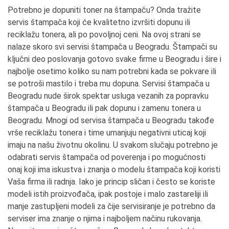
Potrebno je dopuniti toner na štampaču? Onda tražite
servis štampača koji će kvalitetno izvršiti dopunu ili
reciklažu tonera, ali po povoljnoj ceni. Na ovoj strani se
nalaze skoro svi servisi štampača u Beogradu. Štampači su
ključni deo poslovanja gotovo svake firme u Beogradu i šire i
najbolje osetimo koliko su nam potrebni kada se pokvare ili
se potroši mastilo i treba mu dopuna. Servisi štampača u
Beogradu nude širok spektar usluga vezanih za popravku
štampača u Beogradu ili pak dopunu i zamenu tonera u
Beogradu. Mnogi od servisa štampača u Beogradu takođe
vrše reciklažu tonera i time umanjuju negativni uticaj koji
imaju na našu životnu okolinu. U svakom slučaju potrebno je
odabrati servis štampača od poverenja i po mogućnosti
onaj koji ima iskustva i znanja o modelu štampača koji koristi
Vaša firma ili radnja. Iako je princip sličan i često se koriste
modeli istih proizvođača, ipak postoje i malo zastareliji ili
manje zastupljeni modeli za čije servisiranje je potrebno da
serviser ima znanje o njima i najboljem načinu rukovanja.