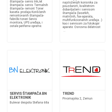
štampača- servis InkJet
najsloženijih korisnika za
štampača- servis Termalnih
pouzdanim, kvalitetnim
štampača- remont Toner
dobavljačem i servisom
kaseta- prodaja Korišćenih
štampača (laserkih,
remontovanih štampača-
matričnih, fax-aparata,
fabrički toneri Servis
multifunkcionalnih uređaja...)
monitora, UPS uređaja, i
kao i servisom za fotokopir
ostale periferne opreme.
aparate. Osnovna delatnost
...
SERVIS ŠTAMPAČA BN
TREND
ELEKTRONIK
Prvomajska 2, Zemun
Bulevar despota Stefana 68a