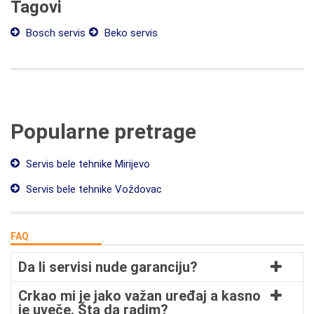
Tagovi
Bosch servis
Beko servis
Popularne pretrage
Servis bele tehnike Mirijevo
Servis bele tehnike Voždovac
FAQ
Da li servisi nude garanciju?
Crkao mi je jako važan uređaj a kasno
je uveče. Šta da radim?