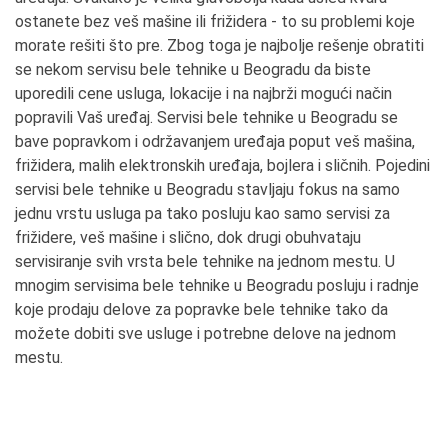
ostanete bez veš mašine ili frižidera - to su problemi koje
morate rešiti što pre. Zbog toga je najbolje rešenje obratiti
se nekom servisu bele tehnike u Beogradu da biste
uporedili cene usluga, lokacije i na najbrži mogući način
popravili Vaš uređaj. Servisi bele tehnike u Beogradu se
bave popravkom i održavanjem uređaja poput veš mašina,
frižidera, malih elektronskih uređaja, bojlera i sličnih. Pojedini
servisi bele tehnike u Beogradu stavljaju fokus na samo
jednu vrstu usluga pa tako posluju kao samo servisi za
frižidere, veš mašine i slično, dok drugi obuhvataju
servisiranje svih vrsta bele tehnike na jednom mestu. U
mnogim servisima bele tehnike u Beogradu posluju i radnje
koje prodaju delove za popravke bele tehnike tako da
možete dobiti sve usluge i potrebne delove na jednom
mestu.