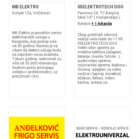
MB ELEKTRO
05ELEKTROTECH DOO
Gunjak 12a, Voždovac
Paunova 24, TC Banjica,
lokal 107 ( maloprodaja ),
Banjica
+ 1 lokacija
MB Elektro je porodični servis
Zbog godišnjih odmora
električarskih usluga u
radnja neće raditi do 17.08.
Beogradu, koji postoji više
05ELEKTROTECH DOO
od 30 godina. Nastao je sa
Veliki izbor opreme za
ciljem da elektro usluge budu
mobilne telefone (adapteri,
na najvišem nivou kvaliteta.
baterije, maske, futrole...),
Tokom godina, realizovali su
audio-video opreme,
više od 35.000 intervencija.
računarske opreme, kablova i
Svakom poslu pristupaju
činčeva, adapteri za video
ozbiljno i profesionalno, uz
nadzor i lap-top, konektori,
preciznost i brzi...
džekovi, fleševi, mikro
kartice, antene za...