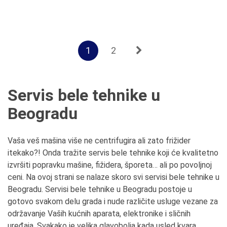
1
2
Servis bele tehnike u
Beogradu
Vaša veš mašina više ne centrifugira ali zato frižider
itekako?! Onda tražite servis bele tehnike koji će kvalitetno
izvršiti popravku mašine, fižidera, šporeta… ali po povoljnoj
ceni. Na ovoj strani se nalaze skoro svi servisi bele tehnike u
Beogradu. Servisi bele tehnike u Beogradu postoje u
gotovo svakom delu grada i nude različite usluge vezane za
održavanje Vaših kućnih aparata, elektronike i sličnih
uređaja. Svakako je velika glavobolja kada usled kvara