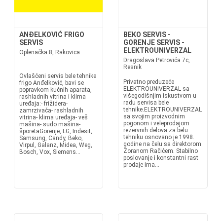
ANĐELKOVIĆ FRIGO
BEKO SERVIS -
SERVIS
GORENJE SERVIS -
ELEKTROUNIVERZAL
Oplenačka 8, Rakovica
Dragoslava Petrovića 7c,
Resnik
Ovlašćeni servis bele tehnike
Privatno preduzeće
frigo Anđelković, bavi se
ELEKTROUNIVERZAL sa
popravkom kućnih aparata,
višegodišnjim iskustvom u
rashladnih vitrina i klima
radu servisa bele
uređaja:- frižidera-
tehnike.ELEKTROUNIVERZAL
zamrzivača- rashladnih
sa svojim proizvodnim
vitrina- klima uređaja- veš
pogonom i veleprodajom
mašina- sudo mašina-
rezervnih delova za belu
šporetaGorenje, LG, Indesit,
tehniku osnovano je 1998.
Samsung, Candy, Beko,
godine na čelu sa direktorom
Virpul, Galanz, Midea, Weg,
Zoranom Račićem. Stabilno
Bosch, Vox, Siemens...
poslovanje i konstantni rast
prodaje ima...