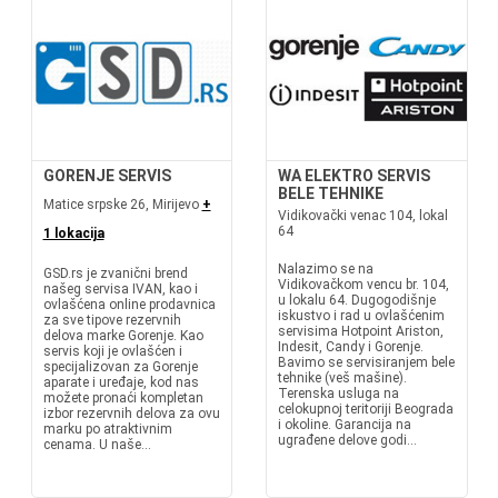
GORENJE SERVIS
WA ELEKTRO SERVIS
BELE TEHNIKE
Matice srpske 26, Mirijevo
+
Vidikovački venac 104, lokal
64
1 lokacija
Nalazimo se na
GSD.rs je zvanični brend
Vidikovačkom vencu br. 104,
našeg servisa IVAN, kao i
u lokalu 64. Dugogodišnje
ovlašćena online prodavnica
iskustvo i rad u ovlašćenim
za sve tipove rezervnih
servisima Hotpoint Ariston,
delova marke Gorenje. Kao
Indesit, Candy i Gorenje.
servis koji je ovlašćen i
Bavimo se servisiranjem bele
specijalizovan za Gorenje
tehnike (veš mašine).
aparate i uređaje, kod nas
Terenska usluga na
možete pronaći kompletan
celokupnoj teritoriji Beograda
izbor rezervnih delova za ovu
i okoline. Garancija na
marku po atraktivnim
ugrađene delove godi...
cenama. U naše...