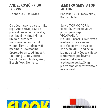
ANĐELKOVIĆ FRIGO
ELEKTRO SERVIS TOP
SERVIS
MOTOR
Oplenačka 8, Rakovica
Požeška 105 (Trebevićka 2),
Banovo brdo
Ovlašćeni servis bele tehnike
Servis TOP MOTOR je
frigo Anđelković, bavi se
specijalizovani servis za
popravkom kućnih aparata,
pružanje usluga
rashladnih vitrina i klima
VIKLOVANJA -
uređaja:- frižidera-
PREMOTAVANJA svih vrsta
zamrzivača- rashladnih
elektro-motora i servis
vitrina- klima uređaja- veš
prateće opreme.Servis je
mašina- sudo mašina-
osnovan 2000. godine, ali
šporetaGorenje, LG, Indesit,
iza nas stoji višedecenijsko
Samsung, Candy, Beko,
iskustvo na poslovima
Virpul, Galanz, Midea, Weg,
elektromehanike i
Bosch, Vox, Siemens...
elektroenergetike.Ovim
putem Vas obaveštavamo o
mogućnost...