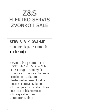
SERVIS I VIKLOVANJE
Zrenjaninski put 74, Krnjača
+ 1 lokacija
Servis ručnog alata: - HILTI-
BOSCH- MAKITA- DEWALT-
FLEX i drugi...- Usisivači -
Bušilice - Brusilice - Šlajferice
- Hoblerice - Cirkulari -
Električne testere - Ubodne
testere - Fenovi - Mikseri
Viklovanje: - Svih vrste rotora
i statora - Elektro motori -
Vibro igle - Pumpe -
Generatori Dolazi...