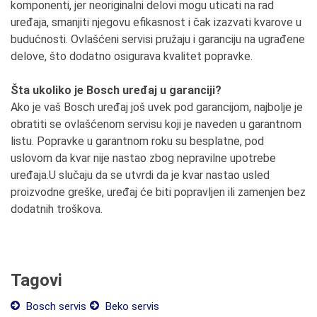
komponenti, jer neoriginalni delovi mogu uticati na rad
uređaja, smanjiti njegovu efikasnost i čak izazvati kvarove u
budućnosti. Ovlašćeni servisi pružaju i garanciju na ugrađene
delove, što dodatno osigurava kvalitet popravke.
Šta ukoliko je Bosch uređaj u garanciji?
Ako je vaš Bosch uređaj još uvek pod garancijom, najbolje je
obratiti se ovlašćenom servisu koji je naveden u garantnom
listu. Popravke u garantnom roku su besplatne, pod
uslovom da kvar nije nastao zbog nepravilne upotrebe
uređaja.U slučaju da se utvrdi da je kvar nastao usled
proizvodne greške, uređaj će biti popravljen ili zamenjen bez
dodatnih troškova.
Tagovi
Bosch servis
Beko servis