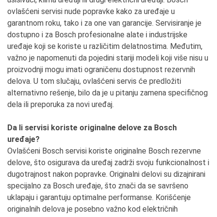
ovlašćeni servisi nude popravke kako za uređaje u
garantnom roku, tako i za one van garancije. Servisiranje je
dostupno i za Bosch profesionalne alate i industrijske
uređaje koji se koriste u različitim delatnostima. Međutim,
važno je napomenuti da pojedini stariji modeli koji više nisu u
proizvodnji mogu imati ograničenu dostupnost rezervnih
delova. U tom slučaju, ovlašćeni servis će predložiti
alternativno rešenje, bilo da je u pitanju zamena specifičnog
dela ili preporuka za novi uređaj.
Da li servisi koriste originalne delove za Bosch
uređaje?
Ovlašćeni Bosch servisi koriste originalne Bosch rezervne
delove, što osigurava da uređaj zadrži svoju funkcionalnost i
dugotrajnost nakon popravke. Originalni delovi su dizajnirani
specijalno za Bosch uređaje, što znači da se savršeno
uklapaju i garantuju optimalne performanse. Korišćenje
originalnih delova je posebno važno kod električnih