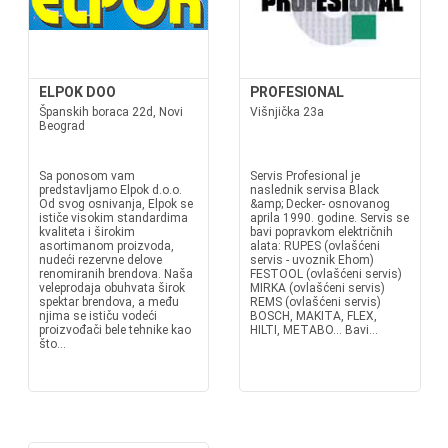
ELPOK DOO
PROFESIONAL
Španskih boraca 22d, Novi
Višnjička 23a
Beograd
Sa ponosom vam
Servis Profesional je
predstavljamo Elpok d.o.o.
naslednik servisa Black
Od svog osnivanja, Elpok se
&amp; Decker- osnovanog
ističe visokim standardima
aprila 1990. godine. Servis se
kvaliteta i širokim
bavi popravkom električnih
asortimanom proizvoda,
alata: RUPES (ovlašćeni
nudeći rezervne delove
servis - uvoznik Ehom)
renomiranih brendova. Naša
FESTOOL (ovlašćeni servis)
veleprodaja obuhvata širok
MIRKA (ovlašćeni servis)
spektar brendova, a među
REMS (ovlašćeni servis)
njima se ističu vodeći
BOSCH, MAKITA, FLEX,
proizvođači bele tehnike kao
HILTI, METABO... Bavi...
što...