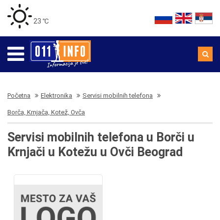
23 ℃
Početna
Elektronika
Servisi mobilnih telefona
Borča, Krnjača, Kotež, Ovča
Servisi mobilnih telefona u Borči u
Krnjači u Kotežu u Ovči Beograd