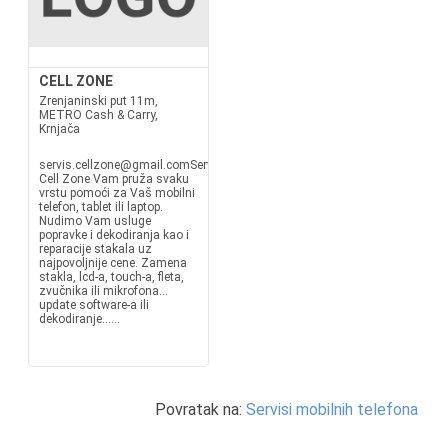
CELL ZONE
Zrenjaninski put 11m,
METRO Cash & Carry,
Krnjača
servis.cellzone@gmail.comServis
Cell Zone Vam pruža svaku
vrstu pomoći za Vaš mobilni
telefon, tablet ili laptop.
Nudimo Vam usluge
popravke i dekodiranja kao i
reparacije stakala uz
najpovoljnije cene. Zamena
stakla, lcd-a, touch-a, fleta,
zvučnika ili mikrofona…
update software-a ili
dekodiranje…...
Povratak na:
Servisi mobilnih telefona