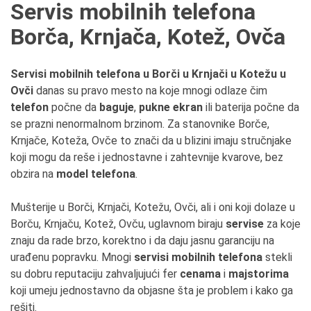
Servis mobilnih telefona
Borča, Krnjača, Kotež, Ovča
Servisi mobilnih telefona u Borči u Krnjači u Kotežu u
Ovči
danas su pravo mesto na koje mnogi odlaze čim
telefon
počne da
baguje
,
pukne ekran
ili baterija počne da
se prazni nenormalnom brzinom. Za stanovnike Borče,
Krnjače, Koteža, Ovče to znači da u blizini imaju stručnjake
koji mogu da reše i jednostavne i zahtevnije kvarove, bez
obzira na
model telefona
.
Mušterije u Borči, Krnjači, Kotežu, Ovči, ali i oni koji dolaze u
Borču, Krnjaču, Kotež, Ovču, uglavnom biraju
servise
za koje
znaju da rade brzo, korektno i da daju jasnu garanciju na
urađenu popravku. Mnogi
servisi mobilnih telefona
stekli
su dobru reputaciju zahvaljujući fer
cenama
i
majstorima
koji umeju jednostavno da objasne šta je problem i kako ga
rešiti.