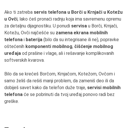
Ako ti zatreba
servis telefona u Borči u Krnjači u Kotežu
u Ovči
, lako ćeš pronaći radnju koja ima savremenu opremu
za detaljnu dijagnostiku. U ponudi
servisa
u Borči, Krnjači,
Kotežu, Ovči najčešće su
zamena ekrana mobilnih
telefona
i
baterija
(bilo da su integrisane ili ne), popravke
oštećenih
komponenti mobilnog
,
čišćenje mobilnog
uređaja
od prašine i vlage, ali i rešavanje komplikovanih
softverskih kvarova.
Bilo da se krećeš Borčom, Krnjačom, Kotežom, Ovčom i
samo želiš da rešiš manji problem, da zameniš deo ili da
dobiješ savet kako da telefon duže traje,
servisi mobilnih
telefona
će se pobrinuti da tvoj uređaj ponovo radi bez
greške.