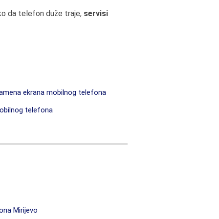
ko da telefon duže traje,
servisi
mena ekrana mobilnog telefona
bilnog telefona
ona Mirijevo