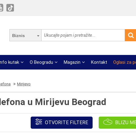
Biznis
Info kutak
O Beogradu
Magazin
Kontakt
Oglasi za 
elefona
Mirijevo
elefona u Mirijevu Beograd
OTVORITE FILTERE
BLIZU M