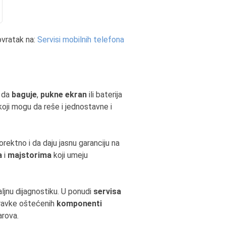
vratak na:
Servisi mobilnih telefona
 da
baguje
,
pukne ekran
ili baterija
koji mogu da reše i jednostavne i
orektno i da daju jasnu garanciju na
a
i
majstorima
koji umeju
ljnu dijagnostiku. U ponudi
servisa
opravke oštećenih
komponenti
arova.