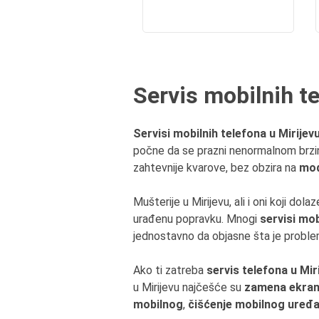
Servis mobilnih t
Servisi mobilnih telefona u Mirijev
počne da se prazni nenormalnom brzino
zahtevnije kvarove, bez obzira na
mod
Mušterije u Mirijevu, ali i oni koji dol
urađenu popravku. Mnogi
servisi mob
jednostavno da objasne šta je problem 
Ako ti zatreba
servis telefona u Mir
u Mirijevu najčešće su
zamena ekrana
mobilnog
,
čišćenje mobilnog uređa