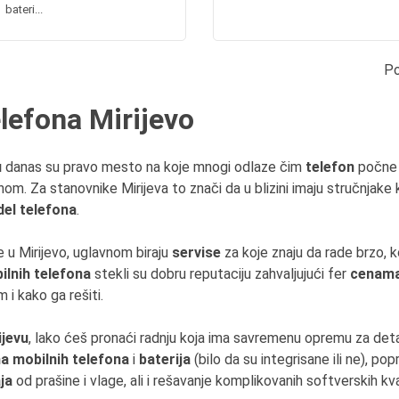
bateri...
Po
elefona Mirijevo
u
danas su pravo mesto na koje mnogi odlaze čim
telefon
počne
m. Za stanovnike Mirijeva to znači da u blizini imaju stručnjake 
el telefona
.
aze u Mirijevo, uglavnom biraju
servise
za koje znaju da rade brzo, k
ilnih telefona
stekli su dobru reputaciju zahvaljujući fer
cenam
i kako ga rešiti.
ijevu
, lako ćeš pronaći radnju koja ima savremenu opremu za deta
 mobilnih telefona
i
baterija
(bilo da su integrisane ili ne), p
ja
od prašine i vlage, ali i rešavanje komplikovanih softverskih kv