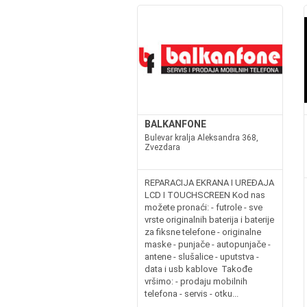
BALKANFONE
Bulevar kralja Aleksandra 368,
Zvezdara
REPARACIJA EKRANA I UREĐAJA
LCD I TOUCHSCREEN Kod nas
možete pronaći: - futrole - sve
vrste originalnih baterija i baterije
za fiksne telefone - originalne
maske - punjače - autopunjače -
antene - slušalice - uputstva -
data i usb kablove Takođe
vršimo: - prodaju mobilnih
telefona - servis - otku...