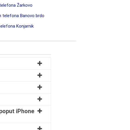
 telefona Žarkovo
h telefona Banovo brdo
telefona Konjarnik
e poput iPhone