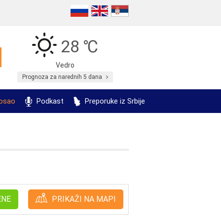
28 ℃
Vedro
Prognoza za narednih 5 dana
posao
Podkast
Preporuke iz Srbije
ENE
PRIKAŽI NA MAPI