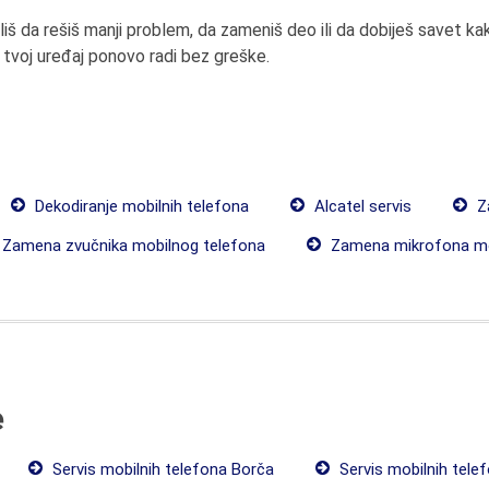
liš da rešiš manji problem, da zameniš deo ili da dobiješ savet ka
 tvoj uređaj ponovo radi bez greške.
Dekodiranje mobilnih telefona
Alcatel servis
Za
Zamena zvučnika mobilnog telefona
Zamena mikrofona mo
e
Servis mobilnih telefona Borča
Servis mobilnih telef