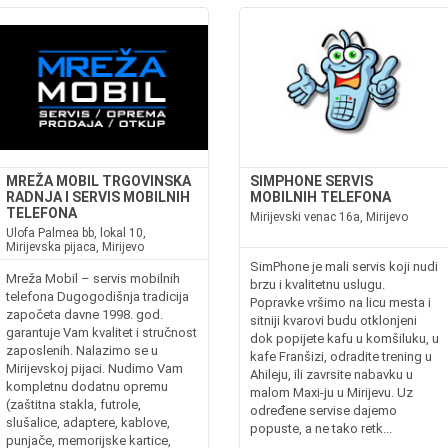
MREŽA MOBIL TRGOVINSKA
SIMPHONE SERVIS
RADNJA I SERVIS MOBILNIH
MOBILNIH TELEFONA
TELEFONA
Mirijevski venac 16a, Mirijevo
Ulofa Palmea bb, lokal 10,
Mirijevska pijaca, Mirijevo
SimPhone je mali servis koji nudi
Mreža Mobil – servis mobilnih
brzu i kvalitetnu uslugu.
telefona Dugogodišnja tradicija
Popravke vršimo na licu mesta i
započeta davne 1998. god.
sitniji kvarovi budu otklonjeni
garantuje Vam kvalitet i stručnost
dok popijete kafu u komšiluku, u
zaposlenih. Nalazimo se u
kafe Franšizi, odradite trening u
Mirijevskoj pijaci. Nudimo Vam
Ahileju, ili zavrsite nabavku u
kompletnu dodatnu opremu
malom Maxi-ju u Mirijevu. Uz
(zaštitna stakla, futrole,
određene servise dajemo
slušalice, adaptere, kablove,
popuste, a ne tako retk...
punjače, memorijske kartice,