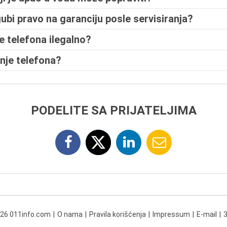
gubi pravo na garanciju posle servisiranja?
je telefona ilegalno?
anje telefona?
PODELITE SA PRIJATELJIMA
026 011info.com
O nama
Pravila korišćenja
Impressum
E-mail