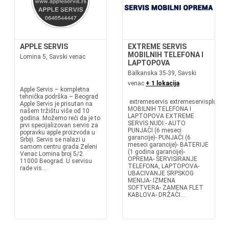
APPLE SERVIS
EXTREME SERVIS
MOBILNIH TELEFONA I
Lomina 5, Savski venac
LAPTOPOVA
Balkanska 35-39, Savski
venac
+ 1 lokacija
Apple Servis – kompletna
tehnička podrška – Beograd
extremeservis extremeservisplusSE
Apple Servis je prisutan na
MOBILNIH TELEFONA I
našem tržištu više od 10
LAPTOPOVA EXTREME
godina. Možemo reći da je to
SERVIS NUDI:- AUTO
prvi specijalizovan servis za
PUNJAČI (6 meseci
popravku apple proizvoda u
garancije)- PUNJAČI (6
Srbiji. Servis se nalazi u
meseci garancije)- BATERIJE
samom centru grada Zeleni
(1 godina garancije)-
Venac Lomina broj 5/2
OPREMA- SERVISIRANJE
11000 Beograd. U servisu
TELEFONA, LAPTOPOVA-
rade vis...
UBACIVANJE SRPSKOG
MENIJA- IZMENA
SOFTVERA- ZAMENA FLET
KABLOVA- DRŽAČI...