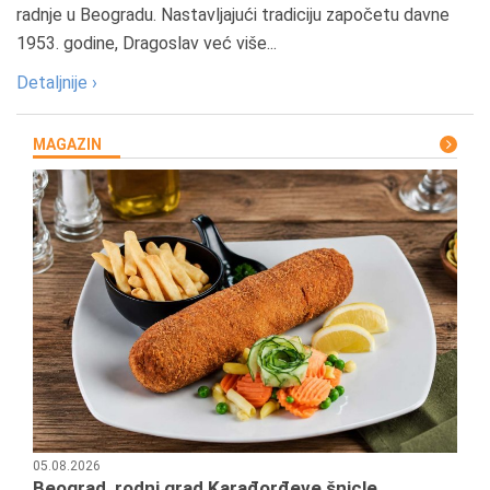
radnje u Beogradu. Nastavljajući tradiciju započetu davne
1953. godine, Dragoslav već više...
Detaljnije ›
MAGAZIN
05.08.2026
Beograd, rodni grad Karađorđeve šnicle