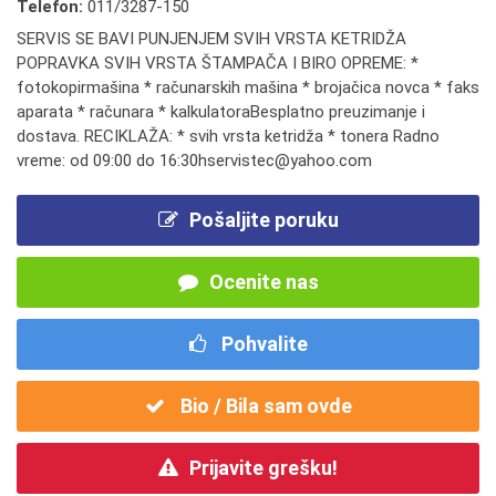
Telefon:
011/3287-150
SERVIS SE BAVI PUNJENJEM SVIH VRSTA KETRIDŽA
POPRAVKA SVIH VRSTA ŠTAMPAČA I BIRO OPREME: *
fotokopirmašina * računarskih mašina * brojačica novca * faks
aparata * računara * kalkulatoraBesplatno preuzimanje i
dostava. RECIKLAŽA: * svih vrsta ketridža * tonera Radno
vreme: od 09:00 do 16:30hservistec@yahoo.com
Pošaljite poruku
Ocenite nas
Pohvalite
Bio / Bila sam ovde
Prijavite grešku!