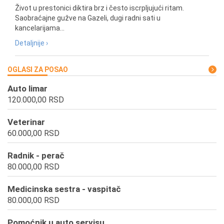
Život u prestonici diktira brz i često iscrpljujući ritam.
Saobraćajne gužve na Gazeli, dugi radni sati u
kancelarijama...
Detaljnije ›
OGLASI ZA POSAO
Auto limar
120.000,00 RSD
Veterinar
60.000,00 RSD
Radnik - perač
80.000,00 RSD
Medicinska sestra - vaspitač
80.000,00 RSD
Pomoćnik u auto servisu