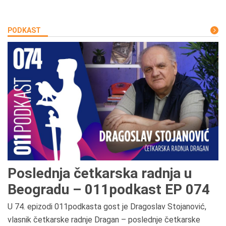
PODKAST
Poslednja četkarska radnja u
Beogradu – 011podkast EP 074
U 74. epizodi 011podkasta gost je Dragoslav Stojanović,
vlasnik četkarske radnje Dragan – poslednje četkarske