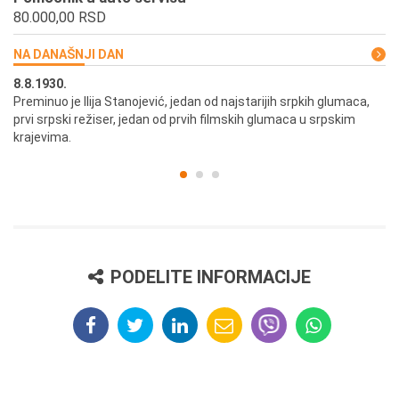
80.000,00 RSD
NA DANAŠNJI DAN
8.8.1930.
8.
Preminuo je Ilija Stanojević, jedan od najstarijih srpkih glumaca,
U 
prvi srpski režiser, jedan od prvih filmskih glumaca u srpskim
krajevima.
PODELITE INFORMACIJE