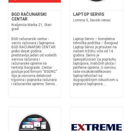
BGD RAČUNARSKI
LAPTOP SERVIS
CENTAR
Lomina 5, Savski venac
Kraljevića Marka 21, Stari
grad
BGD računarski centar -
Laptop Servis – kompletna
servis računara i laptopova
tehnička podrška – Beograd
BGD RAČUNARSKI CENTAR
Laptop Servis je prisutan na
preko deset godina
našem tržištu više od 14
predstavlja jedan od vodećih
godina. Servis je
servisa računara i
specijalizovan za popravku
računarske opreme na
laptopova, matičnih ploča i
teritoriji Beograda. Centar
periferne opreme. U servisu
posluje pod firmom “BGDRC”
rade visokokvalifikovani
čija je osnovna delatnost
laptop tehničari sa
trgovina i popravka računara
dugogodišnjim iskustvom u
i računarske opreme. Servis...
popravci laptopova....