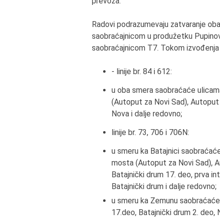
prevoza.
Radovi podrazumevaju zatvaranje oba 
saobraćajnicom u produžetku Pupino
saobraćajnicom T7. Tokom izvođenja r
-
linije br. 84 i 612:
u oba smera saobraćaće ulicam
(Аutoput za Novi Sad), Аutoput
Nova i dalje redovno;
linije br. 73, 706 i 706N:
u smeru ka Batajnici saobraćać
mosta (Аutoput za Novi Sad), Аu
Batajnički drum 17. deo, prva i
Batajnički drum i dalje redovno;
u smeru ka Zemunu saobraćaće u
17.deo, Batajnički drum 2. deo,