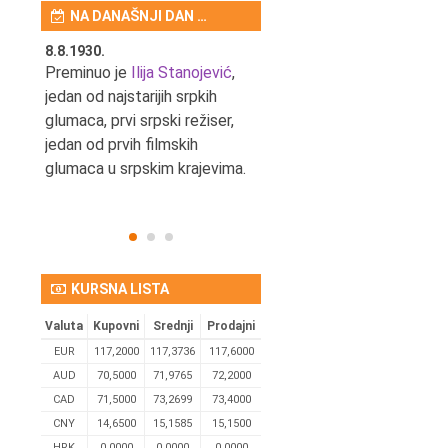
NA DANAŠNJI DAN …
8.8.1930.
8.8.1898.
nović,
Preminuo je
Ilija Stanojević
,
U Beogradu je rođen Pavle
ditelj,
jedan od najstarijih srpkih
Bihalji, književnik i izdavač.
eta
glumaca, prvi srpski režiser,
jedan od prvih filmskih
glumaca u srpskim krajevima.
KURSNA LISTA
Valuta
Kupovni
Srednji
Prodajni
EUR
117,2000
117,3736
117,6000
AUD
70,5000
71,9765
72,2000
CAD
71,5000
73,2699
73,4000
CNY
14,6500
15,1585
15,1500
HRK
0,0000
0,0000
0,0000