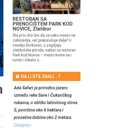
RESTORAN SA
PRENOĆIŠTEM PARK KOD
NOVICE, Zlatibor
Šta je to što čini da se neko mesto ne
zaboravlja, već preporučuje dalje? U
naselju Đurkovac, u zagrljaju
zlatiborske prirode, nalazi se restoran
Park Kod Novice – mesto kome se i
turisti i lokalci u...
DA LI STE ZNALI …?
n
Ada Safari je prirodno jezero
između reke Save i Čukaričkog
rukavca, u obliku latiničnog slova
S, površine oko 6 hektara i
prosečne dubine oko 2 metara.
Detaljnije ›