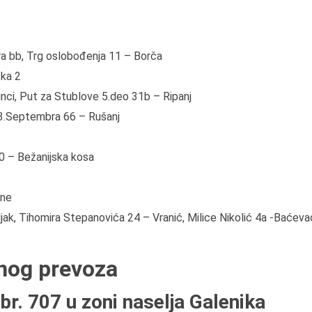
dra bb, Trg oslobođenja 11 – Borča
čka 2
nci, Put za Stublove 5.deo 31b – Ripanj
13.Septembra 66 – Rušanj
0 – Bežanijska kosa
ane
jak, Tihomira Stepanovića 24 – Vranić, Milice Nikolić 4a -Baćeva
vnog prevoza
br. 707 u zoni naselja Galenika