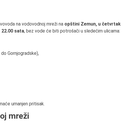
.
vovoda na vodovodnoj mreži na
opštini Zemun, u četvrtak
o 22.00 sata
, bez vode će biti potrošači u sledećim ulicama:
 do Gornjogradske),
imaće umanjen pritisak.
oj mreži