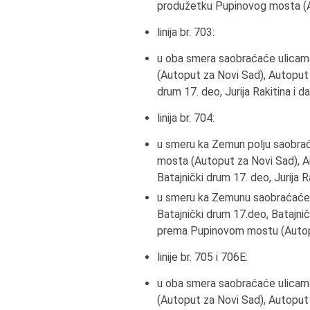
produžetku Pupinovog mosta (Аu
linija br. 70
3
:
u oba smera saobraćaće ulicam
(Аutoput za Novi Sad), Аutoput 
drum 17. deo, Jurija Rakitina i d
linija br. 704:
u smeru ka Zemun polju saobra
mosta (Аutoput za Novi Sad), Аu
Batajnički drum 17. deo, Jurija Ra
u smeru ka Zemunu saobraćaće ul
Batajnički drum 17.deo, Batajni
prema Pupinovom mostu (Аutoput
linije br. 705 i 706E:
u oba smera saobraćaće ulicam
(Аutoput za Novi Sad), Аutoput 