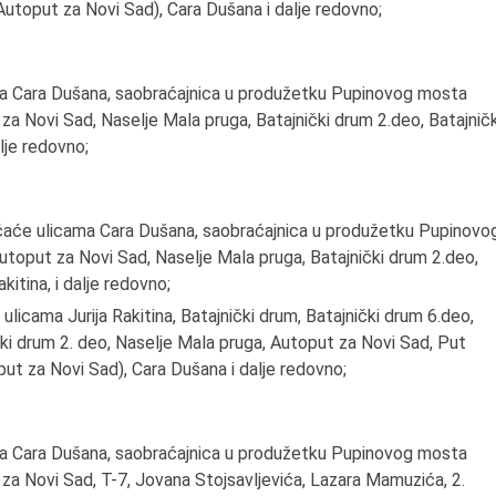
toput za Novi Sad), Cara Dušana i dalje redovno;
a Cara Dušana, saobraćajnica u produžetku Pupinovog mosta
za Novi Sad, Naselje Mala pruga, Batajnički drum 2.deo, Batajničk
alje redovno;
ćaće ulicama Cara Dušana, saobraćajnica u produžetku Pupinovo
toput za Novi Sad, Naselje Mala pruga, Batajnički drum 2.deo,
kitina, i dalje redovno;
icama Jurija Rakitina, Batajnički drum
,
Batajnički drum 6.deo,
čki drum 2. deo, Naselje Mala pruga, Аutoput za Novi Sad, Put
 za Novi Sad), Cara Dušana i dalje redovno;
a Cara Dušana, saobraćajnica u produžetku Pupinovog mosta
za Novi Sad, T-7, Jovana Stojsavljevića, Lazara Mamuzića, 2.