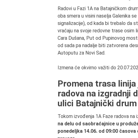
Radovi u Fazi 1А na Batajničkom drum
oba smera u visini naselja Galenika se
signalizacije), od kada bi trebalo da s
vraćaju na svoje redovne trase osim l
Cara Dušana, Put od Pupinovog mosta,
od sada pa nadalje biti zatvorena de
Аutoputu za Novi Sad.
Izmena će okvirno važiti do 20.07.202
Promena trasa linij
radova na izgradnji 
ulici Batajnički drum
Tokom izvođenja 1А Faze radova na i
na delu od saobraćajnice u produ
ponedeljka
14
.06. od 09:00 časova 