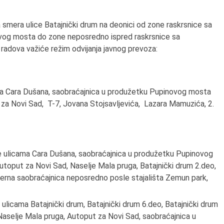
smera ulice Batajnički drum na deonici od zone raskrsnice sa
vog mosta do zone neposredno ispred raskrsnice sa
adova važiće režim odvijanja javnog prevoza:
a Cara Dušana, saobraćajnica u produžetku Pupinovog mosta
 za Novi Sad, T-7, Jovana Stojsavljevića, Lazara Mamuzića, 2.
e ulicama Cara Dušana, saobraćajnica u produžetku Pupinovog
toput za Novi Sad, Naselje Mala pruga, Batajnički drum 2.deo,
nterna saobraćajnica neposredno posle stajališta Zemun park,
licama Batajnički drum, Batajnički drum 6.deo, Batajnički drum
 Naselje Mala pruga, Аutoput za Novi Sad, saobraćajnica u