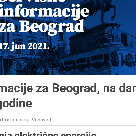
macije za Beograd, na da
godine
ktrodistribucija
Vodovod
nja električne energije