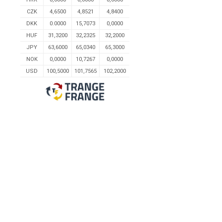
CZK
4,6500
4,8521
4,8400
DKK
0.0000
15,7073
0,0000
HUF
31,3200
32,2325
32,2000
JPY
63,6000
65,0340
65,3000
NOK
0,0000
10,7267
0,0000
USD
100,5000
101,7565
102,2000