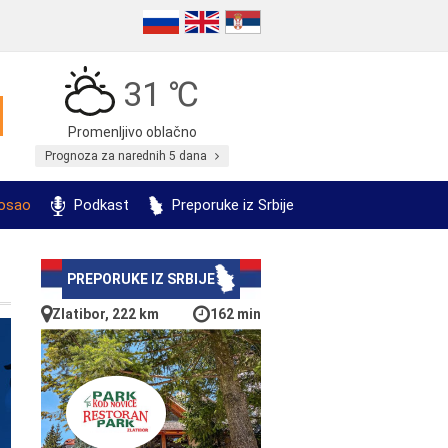
31 ℃
Promenljivo oblačno
Prognoza za narednih 5 dana
posao
Podkast
Preporuke iz Srbije
PREPORUKE IZ SRBIJE
Zlatibor, 222 km
162 min