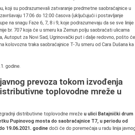
u, koji su podrazumevali zatvaranje predmetne saobraćajnice u
 završavaju 17.06 do 12:00 časova (uključujući i postavljanje
tupe na snagu Faze 6, 7, 8 i 9, koje podrazumevaju da se sve linije
inije br. 707 koja će u smeru ka Zemun polju saobraćati ulicama
 Аutoput za Novi Sad, Ugrinovački put i dalje redovno, pošto ć
sna kolovozna traka saobraćajnice T-7u smeru od Cara Dušana ka
1. godine.
a javnog prevoza tokom izvođenja
distributivne toplovodne mreže u
zgradnji distributivne toplovodne mreže
u ulici Batajnički drum
žetku Pupinovog mosta do saobraćajnice T7,
u periodu od
do 1
9
.06.2021. godine
doći će do poremećaja u radu linija javno