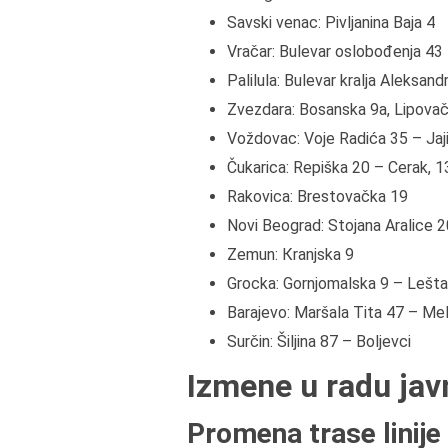
Savski venac: Pivljanina Baja 4
Vračar: Bulevar oslobođenja 43
Palilula: Bulevar kralja Aleksan
Zvezdara: Bosanska 9a, Lipova
Voždovac: Voje Radića 35 – Jaji
Čukarica: Repiška 20 – Cerak, 
Rakovica: Brestovačka 19
Novi Beograd: Stojana Aralice 2
Zemun: Кranjska 9
Grocka: Gornjomalska 9 – Lešt
Barajevo: Maršala Tita 47 – Mel
Surčin: Šiljina 87 – Boljevci
Izmene u radu ja
Promena trase linije 