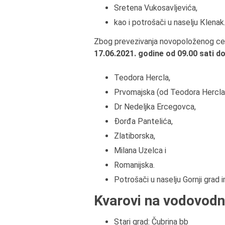
Sretena Vukosavljevića,
kao i potrošači u naselju Кlenak
Zbog prevezivanja novopoloženog ce
17.06.2021. godine od 09.00 sati d
Teodora Hercla,
Prvomajska (od Teodora Hercla
Dr Nedeljka Ercegovca,
Đorđa Pantelića,
Zlatiborska,
Milana Uzelca i
Romanijska.
Potrošači u naselju Gornji grad 
Kvarovi na vodovodn
Stari grad: Čubrina bb