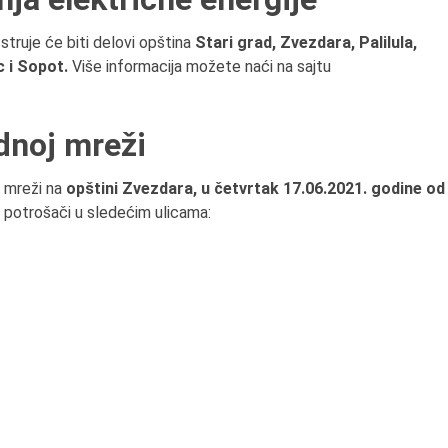
struje će biti delovi opština
Stari grad,
Zvezdara, Palilula,
8.8.2013.
c i Sopot.
Više informacija možete naći na sajtu
Preminuo je Dejan Kosa
istoričar filma, filmski re
profesor i dekan Fakult
dnoj mreži
dramskih umetnosti u
Beogradu.
 mreži na
opštini Zvezdara, u četvrtak 17.06.2021. godine od
 potrošači u sledećim ulicama: