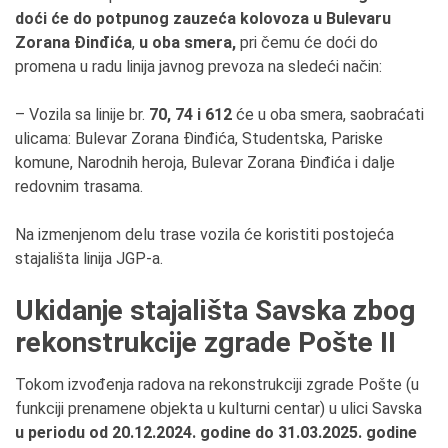
doći će do
potpunog zauzeća kolovoza u
Bulevaru
Zorana Đinđića
,
u oba smera,
pri čemu će doći do
promena u radu linija javnog prevoza na sledeći način:
– Vozila sa linije br.
70, 74 i 612
će u oba smera, saobraćati
ulicama: Bulevar Zorana Đinđića, Studentska, Pariske
komune, Narodnih heroja, Bulevar Zorana Đinđića i dalje
redovnim trasama.
Na izmenjenom delu trase vozila će koristiti postojeća
stajališta linija JGP-a.
Ukidanje stajališta Savska zbog
rekonstrukcije zgrade Pošte II
Tokom izvođenja radova na rekonstrukciji zgrade Pošte (u
funkciji prenamene objekta u kulturni centar) u ulici Savska
u periodu od 20.12.2024. godine do 31.03.2025. godine