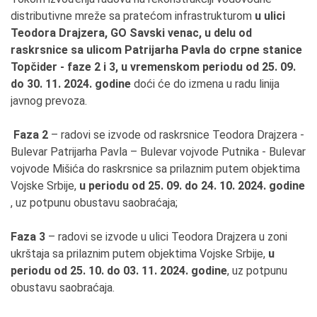
distributivne mreže sa pratećom infrastrukturom
u ulici
Teodora Drajzera, GO Savski venac, u delu od
raskrsnice sa ulicom Patrijarha Pavla do crpne stanice
Topčider - faze 2 i 3, u vremenskom periodu od 25. 09.
do 30. 11. 2024. godine
doći će do izmena u radu linija
javnog prevoza.
Faza 2
– radovi se izvode od raskrsnice Teodora Drajzera -
Bulevar Patrijarha Pavla – Bulevar vojvode Putnika - Bulevar
vojvode Mišića do raskrsnice sa prilaznim putem objektima
Vojske Srbije,
u periodu
od
25
.
09
. do 24. 10. 2024. godine
, uz potpunu obustavu saobraćaja;
Faza 3
– radovi se izvode u ulici Teodora Drajzera u zoni
ukrštaja sa prilaznim putem objektima Vojske Srbije,
u
periodu
od
25
.
10
. do 03. 11. 2024. godine
, uz potpunu
obustavu saobraćaja.