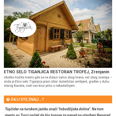
ETNO SELO TIGANJICA RESTORAN TROFEJ, Zrenjanin
Ukoliko tražite mesto gde se ne dolazi samo zbog hrane, već zbog osećaja –
onda je Etno selo Tiganjica pravi izbor. Autentičan ambijent, građen u duhu
starog Banata, vodi vas kroz priču o nekadašnjem...
DA LI STE ZNALI …?
Topčider na turskom jeziku znači "tobodžijska dolina". Na tom
mestu su Turci počeli da liju topove za napad na utvrđeni Beograd