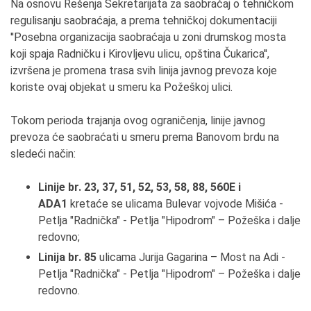
Na osnovu Rešenja Sekretarijata za saobraćaj o tehničkom
regulisanju saobraćaja, a prema tehničkoj dokumentaciji
''Posebna organizacija saobraćaja u zoni drumskog mosta
koji spaja Radničku i Kirovljevu ulicu, opština Čukarica'',
izvršena je promena trasa svih linija javnog prevoza koje
koriste ovaj objekat u smeru ka Požeškoj ulici.
Tokom perioda trajanja ovog ograničenja, linije javnog
prevoza će saobraćati u smeru prema Banovom brdu na
sledeći način:
Linije br. 23, 37, 51, 52, 53, 58, 88, 560E i
АDА1
kretaće se ulicama Bulevar vojvode Mišića -
Petlja "Radnička" - Petlja "Hipodrom" – Požeška i dalje
redovno;
Linija
br. 85
ulicama Jurija Gagarina – Most na Аdi -
Petlja "Radnička" - Petlja "Hipodrom" – Požeška i dalje
redovno.