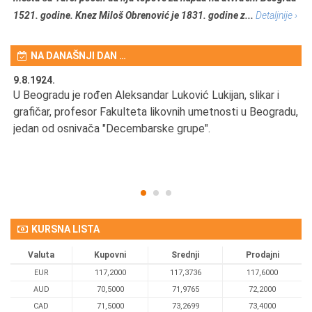
1521. godine. Knez Miloš Obrenović je 1831. godine z...
Detaljnije ›
NA DANAŠNJI DAN …
9.8.1924.
9.
U Beogradu je rođen Aleksandar Luković Lukijan, slikar i
Pr
grafičar, profesor Fakulteta likovnih umetnosti u Beogradu,
JA
d
jedan od osnivača "Decembarske grupe".
KURSNA LISTA
Valuta
Kupovni
Srednji
Prodajni
EUR
117,2000
117,3736
117,6000
AUD
70,5000
71,9765
72,2000
CAD
71,5000
73,2699
73,4000