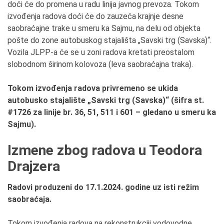
doći će do promena u radu linija javnog prevoza. Tokom
izvođenja radova doći će do zauzeća krajnje desne
saobraćajne trake u smeru ka Sajmu, na delu od objekta
pošte do zone autobuskog stajališta „Savski trg (Savska)“.
Vozila JLPP-a će se u zoni radova kretati preostalom
slobodnom širinom kolovoza (leva saobraćajna traka).
Tokom izvođenja radova privremeno se ukida
autobusko stajalište „Savski trg (Savska)“ (šifra st.
#1726 za linije br. 36, 51, 511 i 601 – gledano u smeru ka
Sajmu).
Izmene zbog radova u Teodora
Drajzera
Radovi produzeni do 17.1.2024. godine uz isti režim
saobraćaja.
Tokom izvođenja radova na rekonstrukciji vodovodne