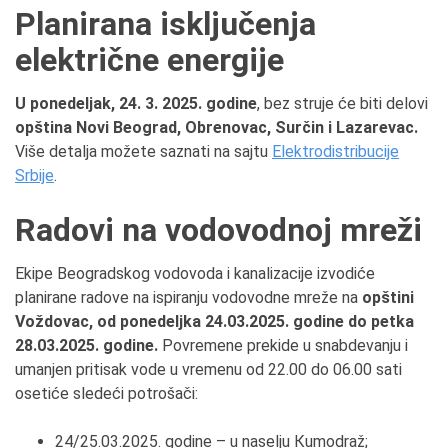
Planirana isključenja
električne energije
U ponedeljak, 24. 3. 2025. godine
, bez struje će biti delovi
opština Novi Beograd, Obrenovac, Surčin i Lazarevac.
Više detalja možete saznati na sajtu
Elektrodistribucije
Srbije
.
Radovi na vodovodnoj mreži
Ekipe Beogradskog vodovoda i kanalizacije izvodiće
planirane radove na ispiranju vodovodne mreže na
opštini
Voždovac, od ponedeljka 24.03.2025. godine do petka
28.03.2025. godine.
Povremene prekide u snabdevanju i
umanjen pritisak vode u vremenu od 22.00 do 06.00 sati
osetiće sledeći potrošači:
24/25.03.2025. godine – u naselju Кumodraž;