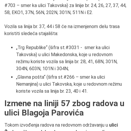
#703 – smer ka ulici Takovska) za linije br. 24, 26, 27, 37, 44,
58, EKO1, 37N, 56N, 202N, 301N, 511N i E2.
Vozila sa linija br. 37, 44 i 58 će na izmenjenom delu trasa
koristiti sledeća stajališta:
„Trg Republike“ (šifra st.#3031 - smer ka ulici
Takovska) u ulici Makedonska, koje u redovnom
režimu koriste vozila sa linija br. 28, 41, 68N, 301N,
304N, 603N, 101N i 304N;
„Glavna pošta“ (šifra st.#266 – smer ka ulici
Nemanjina) u ulici Takovska, koje u redovnom režimu
koriste vozila sa linija br. 23, 40 i 41.
Izmene na liniji 57 zbog radova u
ulici Blagoja Parovića
Tokom izvođenja radova na redovnom održavanju u
ulici