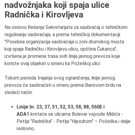
nadvožnjaka koji spaja ulice
Radnička i Kirovljeva
Na osnovu Rešenja Sekretarijata za saobraćaj o tehničkom
regulisanju saobraćaja, a prema tehničkoj dokumentaciji
''Posebna organizacija saobraćaja u zoni drumskog mosta
koji spaja Radničku i Kirovljevu ulicu, opština Čukarica'',
izvršena je promena trasa svih linija javnog prevoza koje
koriste ovaj objekat u smeru ka Požeškoj ulici.
Tokom perioda trajanja ovog ograničenja, linije javnog
prevoza će saobraćati u smeru prema Banovom brdu na
sledeći način:
Linije br. 23, 37, 51, 52, 53, 58, 88, 560E i
АDА1
kretaće se ulicama Bulevar vojvode Mišića -
Petlja "Radnička" - Petlja "Hipodrom" – Požeška i dalje
redovno;