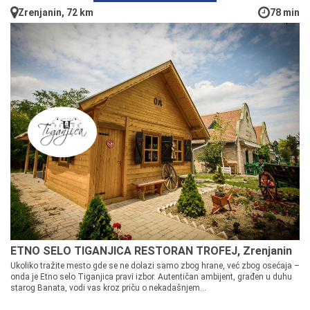
Zrenjanin, 72 km
78 min
ETNO SELO TIGANJICA RESTORAN TROFEJ, Zrenjanin
Ukoliko tražite mesto gde se ne dolazi samo zbog hrane, već zbog osećaja –
onda je Etno selo Tiganjica pravi izbor. Autentičan ambijent, građen u duhu
starog Banata, vodi vas kroz priču o nekadašnjem...