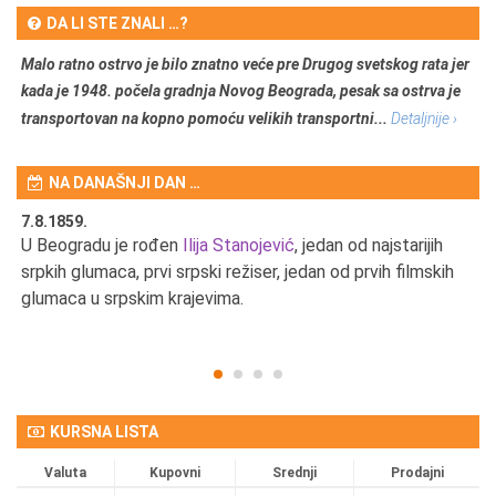
DA LI STE ZNALI …?
Malo ratno ostrvo je bilo znatno veće pre Drugog svetskog rata jer
kada je 1948. počela gradnja Novog Beograda, pesak sa ostrva je
transportovan na kopno pomoću velikih transportni...
Detaljnije ›
NA DANAŠNJI DAN …
7.8.1859.
7.
U Beogradu je rođen
Ilija Stanojević
, jedan od najstarijih
U 
srpkih glumaca, prvi srpski režiser, jedan od prvih filmskih
red
glumaca u srpskim krajevima.
KURSNA LISTA
Valuta
Kupovni
Srednji
Prodajni