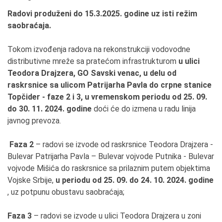
Radovi produženi do 15.3.2025. godine uz isti režim
saobraćaja.
Tokom izvođenja radova na rekonstrukciji vodovodne
distributivne mreže sa pratećom infrastrukturom
u ulici
Teodora Drajzera, GO Savski venac, u delu od
raskrsnice sa ulicom Patrijarha Pavla do crpne stanice
Topčider - faze 2 i 3, u vremenskom periodu od 25. 09.
do 30. 11. 2024. godine
doći će do izmena u radu linija
javnog prevoza.
Faza 2
– radovi se izvode od raskrsnice Teodora Drajzera -
Bulevar Patrijarha Pavla – Bulevar vojvode Putnika - Bulevar
vojvode Mišića do raskrsnice sa prilaznim putem objektima
Vojske Srbije,
u periodu
od
25
.
09
. do 24. 10. 2024. godine
, uz potpunu obustavu saobraćaja;
Faza 3
– radovi se izvode u ulici Teodora Drajzera u zoni