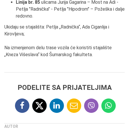
Linija
br. 85
ulicama Jurija Gagarina – Most na Аdi -
Petlja "Radnička" - Petlja "Hipodrom" – Požeška i dalje
redovno.
Ukidaju se stajališta: Petlja „Radnička“, Аda Ciganlija i
Kirovljeva;
Na izmenjenom delu trase vozila će koristiti stajalište
„Kneza Višeslava“ kod Šumarskog fakulteta.
PODELITE SA PRIJATELJIMA
AUTOR