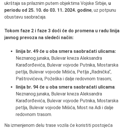
ukrštaja sa prilaznim putem objektima Vojske Srbije,
u
periodu
od
25
.
10
. do 03. 11. 2024. godine
, uz potpunu
obustavu saobraćaja.
Tokom faze 2 i faze 3
doći će do promena u radu linija
javnog prevoza na sledeći način:
linija br. 49 će u oba smera saobraćati ulicama:
Neznanog junaka, Bulevar kneza Aleksandra
Karađorđevića, Bulevar vojvode Putnika, Mostarska
petlja, Bulevar vojvode Mišića, Petlja „Radnička“,
Paštrovićeva, Požeška i dalje redovnom trasom;
linija br. 94 će u oba smera saobraćati ulicama
:
Neznanog junaka, Bulevar kneza Aleksandra
Karađorđevića, Bulevar vojvode Putnika, Mostarska
petlja, Bulevar vojvode Mišića, Most na Adi i dalje
redovnom trasom.
Na izmenjenom delu trase vozila će koristiti postojeća