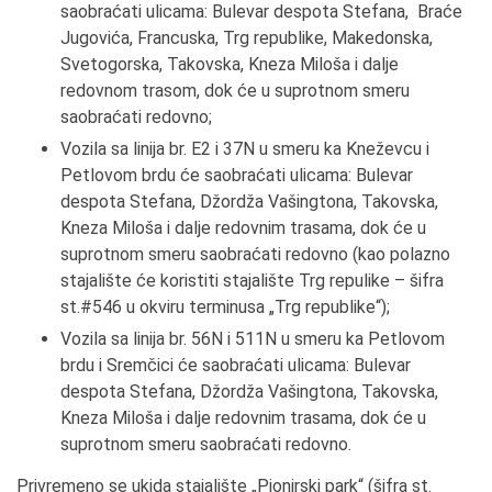
saobraćati ulicama: Bulevar despota Stefana, Braće
Jugovića, Francuska, Trg republike, Makedonska,
Svetogorska, Takovska, Kneza Miloša i dalje
redovnom trasom, dok će u suprotnom smeru
saobraćati redovno;
Vozila sa linija br. E2 i 37N u smeru ka Kneževcu i
Petlovom brdu će saobraćati ulicama: Bulevar
despota Stefana, Džordža Vašingtona, Takovska,
Kneza Miloša i dalje redovnim trasama, dok će u
suprotnom smeru saobraćati redovno (kao polazno
stajalište će koristiti stajalište Trg repulike – šifra
st.#546 u okviru terminusa „Trg republike“);
Vozila sa linija br. 56N i 511N u smeru ka Petlovom
brdu i Sremčici će saobraćati ulicama: Bulevar
despota Stefana, Džordža Vašingtona, Takovska,
Kneza Miloša i dalje redovnim trasama, dok će u
suprotnom smeru saobraćati redovno.
Privremeno se ukida stajalište „Pionirski park“ (šifra st.