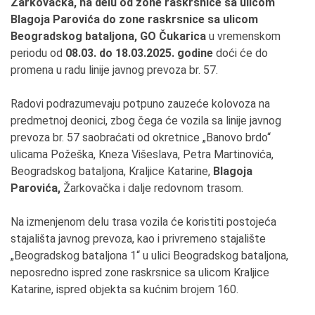
Žarkovačka, na delu od zone raskrsnice sa ulicom
Blagoja Parovića do zone raskrsnice sa ulicom
Beogradskog bataljona, GO
Čukarica
u vremenskom
periodu od
08.03. do
18
.03.2025. godine
doći će do
promena u radu linije javnog prevoza br. 57.
Radovi podrazumevaju potpuno zauzeće kolovoza na
predmetnoj deonici, zbog čega će vozila sa linije javnog
prevoza br. 57 saobraćati od okretnice „Banovo brdo“
ulicama Požeška, Kneza Višeslava, Petra Martinovića,
Beogradskog bataljona, Kraljice Katarine,
Blagoja
Parovića,
Žarkovačka i dalje redovnom trasom.
Na izmenjenom delu trasa vozila će koristiti postojeća
stajališta javnog prevoza, kao i privremeno stajalište
„Beogradskog bataljona 1“ u ulici Beogradskog bataljona,
neposredno ispred zone raskrsnice sa ulicom Kraljice
Katarine, ispred objekta sa kućnim brojem 160.