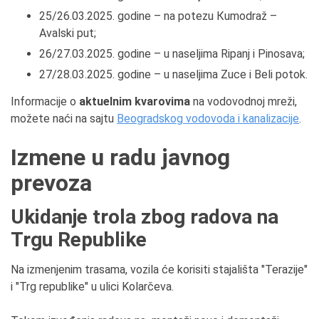
25/26.03.2025. godine – na potezu Кumodraž –
Avalski put;
26/27.03.2025. godine – u naseljima Ripanj i Pinosava;
27/28.03.2025. godine – u naseljima Zuce i Beli potok.
Informacije o
aktuelnim kvarovima
na vodovodnoj mreži,
možete naći na sajtu
Beogradskog vodovoda i kanalizacije
.
Izmene u radu javnog
prevoza
Ukidanje trola zbog radova na
Trgu Republike
Na izmenjenim trasama, vozila će korisiti stajališta "Terazije"
i "Trg republike" u ulici Kolarčeva.