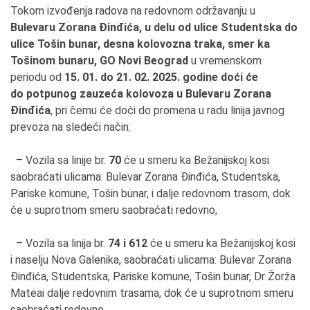
Tokom izvođenja radova na redovnom održavanju u
Bulevaru Zorana
Đinđića, u delu od ulice Studentska do
ulice Tošin bunar, desna kolovozna traka, smer ka
Tošinom bunaru, GO Novi Beograd
u vremenskom
periodu od
15. 01. do
21
.
02. 2025. godine doći će
do
potpunog zauzeća kolovoza u
Bulevaru Zorana
Đinđića
, pri čemu će doći do promena u radu linija javnog
prevoza na sledeći način:
– Vozila sa linije br.
70
će u smeru ka Bežanijskoj kosi
saobraćati ulicama: Bulevar Zorana Đinđića, Studentska,
Pariske komune, Tošin bunar, i dalje redovnom trasom,
dok
će u suprotnom smeru saobraćati redovno,
– Vozila sa linija br.
74
i 612
će u smeru ka Bežanijskoj kosi
i naselju Nova Galenika, saobraćati ulicama: Bulevar Zorana
Đinđića, Studentska, Pariske komune, Tošin bunar, Dr Žorža
Mateai dalje redovnim trasama, dok će u suprotnom smeru
saobraćati redovno,