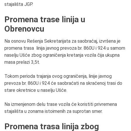
stajališta JGP.
Promena trase linija u
Obrenovcu
Na osnovu Rešenja Sekretarijata za saobraćaj, izvršena je
promena trasa linija javnog prevoza br. 860U i 924 u samom
naselju Ušće zbog ograničenja kretanja vozila čija ukupna
masa prelazi 3,5t.
Tokom perioda trajanja ovog ograničenja, linije javnog
prevoza br. 860U i 924 će saobraćati na skraćenoj trasi do
stare okretnice u naselju Ušće.
Na izmenjenom delu trase vozila će koristiti privremena
stajališta u zonama istoimenih za suprotan smer.
Promena trasa linija zbog