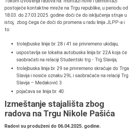
Tokom izvođenja radova na montaži nove i demontaži
postojeće kontaktne mreže na Trgu republike, u periodu od
18.03. do 27.03.2025. godine doći će do isključenja struje u
istoj, zbog čega će doći do promena u radu linija JLPP-a i
to:
trolejbuske linije br. 28 i 41 se privremeno ukidaju;
uspostavlja se lokalna autobuska linija br. 22A koja će
saobraćati na relaciji Studentski trg - Trg Slavija;
trolejbuska linija br. 29 se privremeno skraćuje do Trga
Slavija i nosiće oznaku 29L i saobraćaće na relaciji Trg
Slavija – Medaković 3.
pojačava se linija br. 40.
Izmeštanje stajališta zbog
radova na Trgu Nikole Pašića
Radovi su produženi do 06.04.2025. godine.