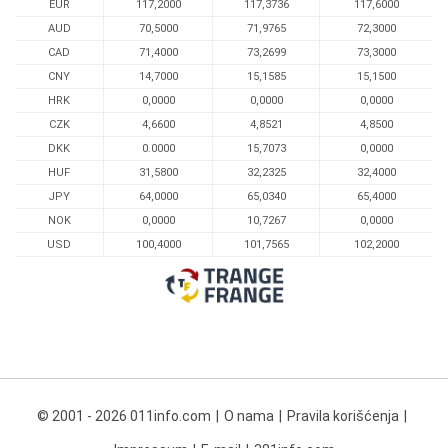
EUR
117,2000
117,3736
117,6000
AUD
70,5000
71,9765
72,3000
CAD
71,4000
73,2699
73,3000
CNY
14,7000
15,1585
15,1500
HRK
0,0000
0,0000
0,0000
CZK
4,6600
4,8521
4,8500
DKK
0.0000
15,7073
0,0000
HUF
31,5800
32,2325
32,4000
JPY
64,0000
65,0340
65,4000
NOK
0,0000
10,7267
0,0000
USD
100,4000
101,7565
102,2000
© 2001 - 2026 011info.com
O nama
Pravila korišćenja