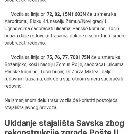
– Vozila sa linija br.
7
2, 82, 15N i 603N
će u smeru ka
Aerodromu, Bloku 44, naselju Zemun/Novi grad/ i
Ugrinovcima saobraćati ulicama: Pariske komune, Tošin
bunar i dalje redovnim trasama, dok će u suprotnom smeru
saobraćati redovno,
– Vozila sa linija br.
7
5, 76, 77, 708
i
75N
će u smeru ka
Bežanijskoj kosi i naselju Zemun Polje, saobraćati ulicama:
Pariske komune, Tošin bunar, Dr Žorža Matea i dalje
redovnim trasama, dok će u suprotnom smeru saobraćati
redovno.
Na izmenjenom delu trasa vozila će koristiti postojeća
stajališta javnog prevoza.
Ukidanje stajališta Savska zbog
rekonstrukcije zgrade Pošte II