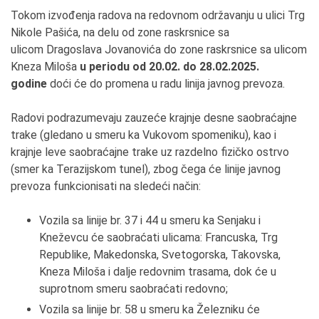
Tokom izvođenja radova na redovnom održavanju u ulici Trg
Nikole Pašića, na delu od zone raskrsnice sa
ulicom Dragoslava Jovanovića do zone raskrsnice sa ulicom
Kneza Miloša
u periodu
od 20
.
02
.
do
28.
0
2
.
202
5
.
godine
doći će do promena u radu linija javnog prevoza.
Radovi podrazumevaju zauzeće krajnje desne saobraćajne
trake (gledano u smeru ka Vukovom spomeniku), kao i
krajnje leve saobraćajne trake uz razdelno fizičko ostrvo
(smer ka Terazijskom tunel), zbog čega će linije javnog
prevoza funkcionisati na sledeći način:
Vozila sa linije br. 37 i 44 u smeru ka Senjaku i
Kneževcu će saobraćati ulicama: Francuska, Trg
Republike, Makedonska, Svetogorska, Takovska,
Kneza Miloša i dalje redovnim trasama, dok će u
suprotnom smeru saobraćati redovno;
Vozila sa linije br. 58 u smeru ka Železniku će