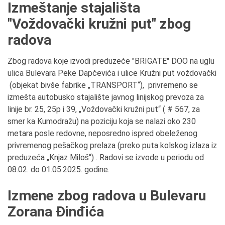
Izmeštanje stajališta
"Voždovački kružni put" zbog
radova
Zbog radova koje izvodi preduzeće "BRIGATE" DOO na uglu
ulica Bulevara Peke Dapčevića i ulice Kružni put voždovački
(objekat bivše fabrike „TRANSPORT“), privremeno se
izmešta autobusko stajalište javnog linijskog prevoza za
linije br. 25, 25p i 39, „Voždovački kružni put“ ( # 567, za
smer ka Kumodražu) na poziciju koja se nalazi oko 230
metara posle redovne, neposredno ispred obeleženog
privremenog pešačkog prelaza (preko puta kolskog izlaza iz
preduzeća „Knjaz Miloš“) . Radovi se izvode u periodu od
08.02. do 01.05.2025. godine.
Izmene zbog radova u Bulevaru
Zorana Đinđića