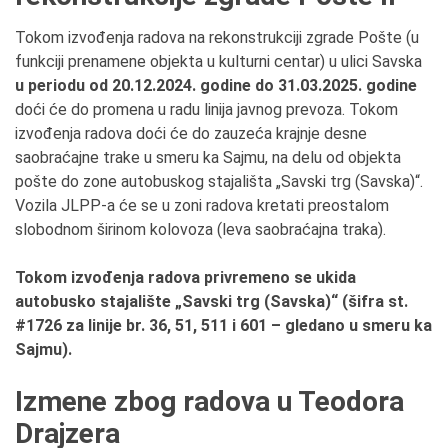
Tokom izvođenja radova na rekonstrukciji zgrade Pošte (u
funkciji prenamene objekta u kulturni centar) u ulici Savska
u periodu od 20.12.2024. godine do 31.03.2025. godine
doći će do promena u radu linija javnog prevoza. Tokom
izvođenja radova doći će do zauzeća krajnje desne
saobraćajne trake u smeru ka Sajmu, na delu od objekta
pošte do zone autobuskog stajališta „Savski trg (Savska)“.
Vozila JLPP-a će se u zoni radova kretati preostalom
slobodnom širinom kolovoza (leva saobraćajna traka).
Tokom izvođenja radova privremeno se ukida
autobusko stajalište „Savski trg (Savska)“ (šifra st.
#1726 za linije br. 36, 51, 511 i 601 – gledano u smeru ka
Sajmu).
Izmene zbog radova u Teodora
Drajzera