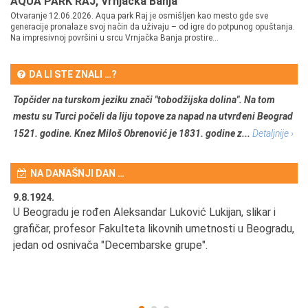
AQUA PARK RAJ, Vrnjačka Banja
Otvaranje 12.06.2026. Aqua park Raj je osmišljen kao mesto gde sve
generacije pronalaze svoj način da uživaju – od igre do potpunog opuštanja.
Na impresivnoj površini u srcu Vrnjačka Banja prostire...
DA LI STE ZNALI …?
Topčider na turskom jeziku znači "tobodžijska dolina". Na tom
mestu su Turci počeli da liju topove za napad na utvrđeni Beograd
1521. godine. Knez Miloš Obrenović je 1831. godine z...
Detaljnije ›
NA DANAŠNJI DAN …
9.8.1924.
9.
U Beogradu je rođen Aleksandar Luković Lukijan, slikar i
Pr
grafičar, profesor Fakulteta likovnih umetnosti u Beogradu,
JA
d
jedan od osnivača "Decembarske grupe".