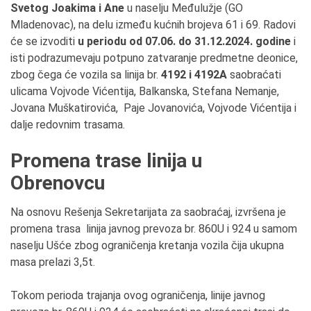
Svetog Joakima i Ane
u naselju Međulužje (GO
Mladenovac), na delu između kućnih brojeva 61 i 69. Radovi
će se izvoditi
u periodu
od 07
.06. do
31
.12.2024. godine
i
isti podrazumevaju potpuno zatvaranje predmetne deonice,
zbog čega će vozila sa linija br.
4192 i 4192A
saobraćati
ulicama Vojvode Vićentija, Balkanska, Stefana Nemanje,
Jovana Muškatirovića, Paje Jovanovića, Vojvode Vićentija i
dalje redovnim trasama.
Promena trase linija u
Obrenovcu
Na osnovu Rešenja Sekretarijata za saobraćaj, izvršena je
promena trasa linija javnog prevoza br. 860U i 924 u samom
naselju Ušće zbog ograničenja kretanja vozila čija ukupna
masa prelazi 3,5t.
Tokom perioda trajanja ovog ograničenja, linije javnog