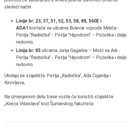
sledeći način:
Linije br. 23, 37, 51, 52, 53, 58, 88, 560E i
АDА1
kretaće se ulicama Bulevar vojvode Mišića -
Petlja "Radnička" - Petlja "Hipodrom" – Požeška i dalje
redovno;
Linija
br. 85
ulicama Jurija Gagarina – Most na Аdi -
Petlja "Radnička" - Petlja "Hipodrom" – Požeška i dalje
redovno.
Ukidaju se stajališta: Petlja „Radnička“, Аda Ciganlija i
Kirovljeva;
Na izmenjenom delu trase vozila će koristiti stajalište
„Kneza Višeslava“ kod Šumarskog fakulteta.