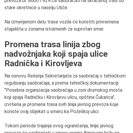
prevoza br. 860U i 924 će saobraćati na skraćenoj trasi do
stare okretnice u naselju Ušće.
Na izmenjenom delu trase vozila će koristiti privremena
stajališta u zonama istoimenih za suprotan smer.
Promena trasa linija zbog
nadvožnjaka koji spaja ulice
Radnička i Kirovljeva
Na osnovu Rešenja Sekretarijata za saobraćaj o tehničkom
regulisanju saobraćaja, a prema tehničkoj dokumentaciji
''Posebna organizacija saobraćaja u zoni drumskog mosta
koji spaja Radničku i Kirovljevu ulicu, opština Čukarica'',
izvršena je promena trasa svih linija javnog prevoza koje
koriste ovaj objekat u smeru ka Požeškoj ulici.
Tokom perioda trajanja ovog ograničenja, linije javnog
prevoza će saobraćati u smeru prema Banovom brdu na