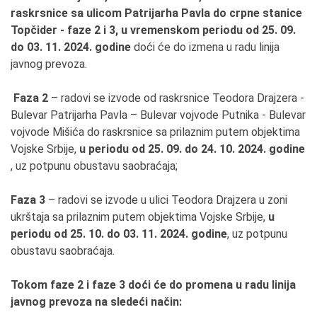
raskrsnice sa ulicom Patrijarha Pavla do crpne stanice
Topčider - faze 2 i 3, u vremenskom periodu od 25. 09.
do 03. 11. 2024. godine
doći će do izmena u radu linija
javnog prevoza.
Faza 2
– radovi se izvode od raskrsnice Teodora Drajzera -
Bulevar Patrijarha Pavla – Bulevar vojvode Putnika - Bulevar
vojvode Mišića do raskrsnice sa prilaznim putem objektima
Vojske Srbije,
u periodu
od
25
.
09
. do 24. 10. 2024. godine
, uz potpunu obustavu saobraćaja;
Faza 3
– radovi se izvode u ulici Teodora Drajzera u zoni
ukrštaja sa prilaznim putem objektima Vojske Srbije,
u
periodu
od
25
.
10
. do 03. 11. 2024. godine
, uz potpunu
obustavu saobraćaja.
Tokom faze 2 i faze 3
doći će do promena u radu linija
javnog prevoza na sledeći način: