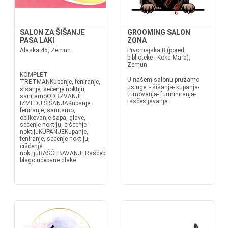
SALON ZA ŠIŠANJE
GROOMING SALON
PASA LAKI
ZONA
Alaska 45, Zemun
Prvomajska 8 (pored
biblioteke i Koka Mara),
Zemun
KOMPLET
U našem salonu pružamo
TRETMANKupanje, feniranje,
usluge: - šišanja- kupanja-
šišanje, sečenje noktiju,
trimovanja- furminiranja-
sanitarnoODRŽVANJE
raščešljavanja
IZMEĐU ŠIŠANJAKupanje,
feniranje, sanitarno,
oblikovanje šapa, glave,
sečenje noktiju, čišćenje
noktijuKUPANJEKupanje,
feniranje, sečenje noktiju,
čišćenje
noktijuRAŠĆEBAVANJERašćebavanje
blago ućebane dlake