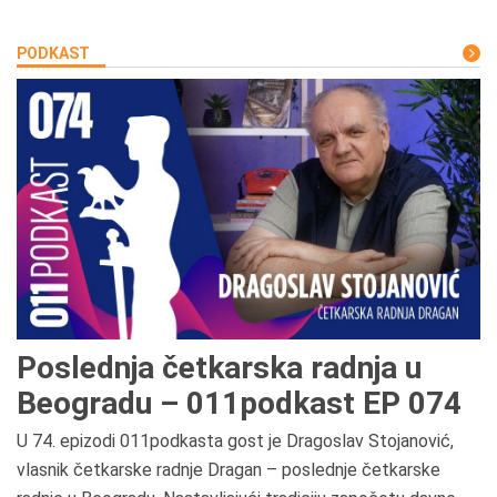
PODKAST
Poslednja četkarska radnja u
Beogradu – 011podkast EP 074
U 74. epizodi 011podkasta gost je Dragoslav Stojanović,
vlasnik četkarske radnje Dragan – poslednje četkarske