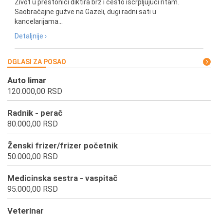
Život u prestonici diktira brz i često iscrpljujući ritam.
Saobraćajne gužve na Gazeli, dugi radni sati u
kancelarijama...
Detaljnije ›
OGLASI ZA POSAO
Auto limar
120.000,00 RSD
Radnik - perač
80.000,00 RSD
Ženski frizer/frizer početnik
50.000,00 RSD
Medicinska sestra - vaspitač
95.000,00 RSD
Veterinar