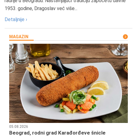
radnje u Beogradu. Nastavljajući tradiciju započetu davne
1953. godine, Dragoslav već više...
Detaljnije ›
MAGAZIN
05.08.2026
Beograd, rodni grad Karađorđeve šnicle