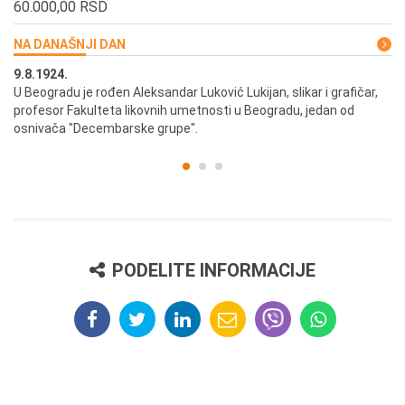
60.000,00 RSD
NA DANAŠNJI DAN
9.8.1924.
9.
U Beogradu je rođen Aleksandar Luković Lukijan, slikar i grafičar,
Pr
profesor Fakulteta likovnih umetnosti u Beogradu, jedan od
a,
osnivača "Decembarske grupe".
PODELITE INFORMACIJE