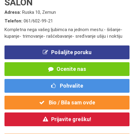
SALON
Adresa:
Ruska 10, Zemun
Telefon:
061/602-99-21
Kompletna nega vašeg ljubimca na jednom mestu:- šišanje-
kupanje- trimovanje- rašćebavanje- sređivanje ušiju i noktiju
Pošaljite poruku
Ocenite nas
Pohvalite
Bio / Bila sam ovde
Prijavite grešku!