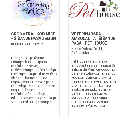
GROOMERAJ KOD MICE
VETERINARSKA
- ŠIŠANJE PASA ZEMUN
AMBULANTA I ŠIŠANJE
PASA - PET HOUSE
Krajiška 71a, Zemun
Nikole Dobrovića 44,
Bežanijska kosa
Usluge koje pružamo: -
Pet House veterinarska
Šišanje i kupanje (pasa,
ambulanta i šišanje pasa Sa
mačaka i zečeva)-
željom da Vam omogućimo
Rešćebavanje- Čišćenje ušiju
da imate zdravog i snažnog
i sečenje noktiju- Ultrazvučno
kućnog ljubimca, u okviru
skidanje kamenca (bez
naše veterinarske ambulante
uspavljivanja)- Prevoz pasa
oformili smo tim, koji je u
(do 15kg)- Pansion Salon za
svakom trenutku spreman
negu i šišanje pasa i
da Vam izađe u susret i
mačaka.Višegodišnje
pomogne pri rešavanju
iskustvo Mice groomera koja
manjih i većih problema
Vam pored usluge komplet...
zdravljem Vašeg ljubi...