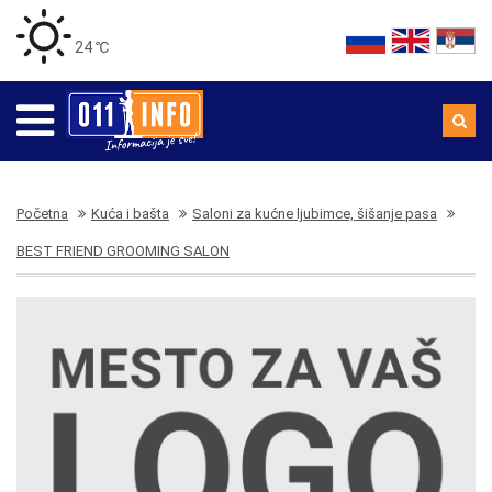
24 ℃
Početna
Kuća i bašta
Saloni za kućne ljubimce, šišanje pasa
BEST FRIEND GROOMING SALON