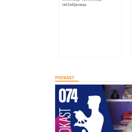
raščešljavanja
PODKAST