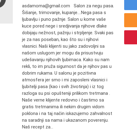
asdamoma@gmail.com Salon za negu pasa.
Šišanje, trimovanje, kupanje....Nega pasa s
ljubavlju i puno pažnje. Salon u kome vaše
kuce pored nege i sredjivanja njihove dlake
dobijaju nežnost, pažnju i strpljenje. Svaki pas
je za nas poseban, kao što su i njihovi
vlasnici. Naši klijenti su jako zadovoljni sa
našom uslugom jer mogu da prisustvuju
udešavanju njihovih ljubimaca. Kako su nam
rekli, to im pruža sigurnost da je njihov pas u
dobrim rukama. U salonu je pozitivna
atmosfera jer smo i mi zaposleni vlasnici i
ljubitelji pasa (kao i svih životinja) i iz tog
razloga su psi opušteniji prilikom tretmana .
Naše verne klijente redovno i častimo sa
gratis tretmanima ili nekim drugim vidom
poklona i na taj način iskazujemo zahvalnost
na saradnji sa nama i ukazanom poverenju.
Naš recept za...