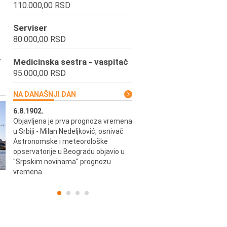
110.000,00 RSD
Serviser
80.000,00 RSD
,
Medicinska sestra - vaspitač
95.000,00 RSD
NA DANAŠNJI DAN
6.8.1902.
6.8.2004.
Objavljena je prva prognoza vremena
Odigrana je košarkaška prijat
ik
u Srbiji - Milan Nedeljković, osnivač
utakmica između SCG i SAD 
e.
Astronomske i meteorološke
Beogradskoj Areni.
opservatorije u Beogradu objavio u
"Srpskim novinama" prognozu
vremena.