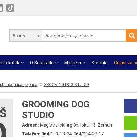
Biznis
Info kutak
O Beogradu
Magazin
Kontakt
Oglasi za 
jubimce, šišanje pasa
GROOMING DOG STUDIO
GROOMING DOG
STUDIO
Adresa:
Magistratski trg 3n, lokal 16, Zemun
Telefon:
064/133-13-24
,
064/994-27-17