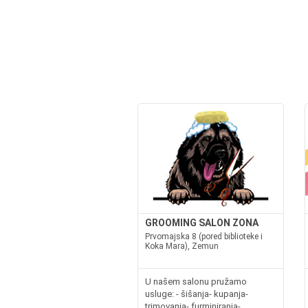
GROOMING SALON ZONA
Prvomajska 8 (pored biblioteke i
Koka Mara), Zemun
U našem salonu pružamo
usluge: - šišanja- kupanja-
trimovanja- furminiranja-