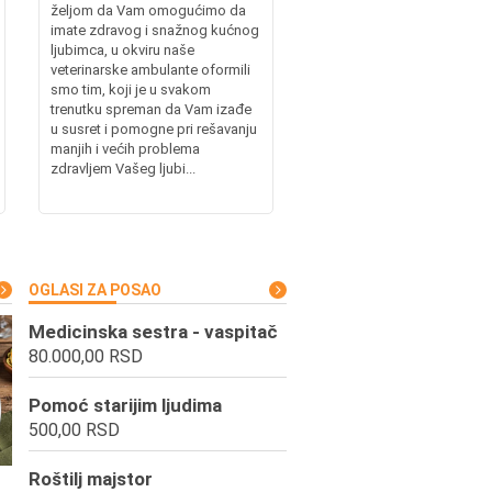
željom da Vam omogućimo da
imate zdravog i snažnog kućnog
ljubimca, u okviru naše
veterinarske ambulante oformili
smo tim, koji je u svakom
trenutku spreman da Vam izađe
u susret i pomogne pri rešavanju
manjih i većih problema
zdravljem Vašeg ljubi...
OGLASI ZA POSAO
Medicinska sestra - vaspitač
80.000,00 RSD
Pomoć starijim ljudima
500,00 RSD
Roštilj majstor