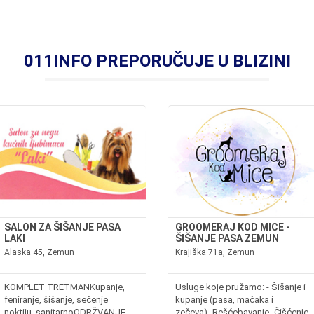
011INFO PREPORUČUJE U BLIZINI
SALON ZA ŠIŠANJE PASA
GROOMERAJ KOD MICE -
LAKI
ŠIŠANJE PASA ZEMUN
Alaska 45, Zemun
Krajiška 71a, Zemun
KOMPLET TRETMANKupanje,
Usluge koje pružamo: - Šišanje i
feniranje, šišanje, sečenje
kupanje (pasa, mačaka i
noktiju, sanitarnoODRŽVANJE
zečeva)- Rešćebavanje- Čišćenje