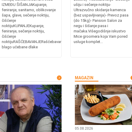
IZMEĐU ŠIŠANJAKupanje,
ušiju i sečenje noktiju-
feniranje, sanitarno, oblikovanje
Ultrazvučno skidanje kamenca
šapa, glave, sečenje noktiju,
(bez uspavljivanja)- Prevoz pasa
čišćenje
(do 15kg)- Pansion Salon za
noktijuKUPANJEKupanje,
negu i šišanje pasa i
feniranje, sečenje noktiju,
mačaka.Višegodišnje iskustvo
čišćenje
Mice groomera koja Vam pored
noktijuRAŠĆEBAVANJERašćebavanje
usluge komplet...
blago ućebane dlake
MAGAZIN
05.08.2026