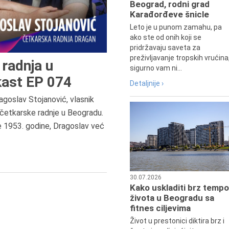
Beograd, rodni grad
Karađorđeve šnicle
Leto je u punom zamahu, pa
ako ste od onih koji se
pridržavaju saveta za
preživljavanje tropskih vrućina
radnja u
sigurno vam ni...
ast EP 074
Detaljnije ›
agoslav Stojanović, vlasnik
6.8.2013.
četkarske radnje u Beogradu.
Preminula je Zorka Boljanović,
e 1953. godine, Dragoslav već
vazduhoplovni inženjer, predsedn
Udruženja žena pilota Jugoslavij
30.07.2026
Kako uskladiti brz tempo
života u Beogradu sa
fitnes ciljevima
Život u prestonici diktira brz i