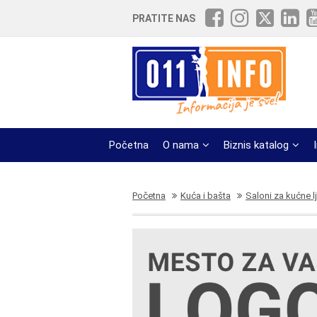
PRATITE NAS
Početna
O nama
Biznis katalog
Početna
Kuća i bašta
Saloni za kućne l