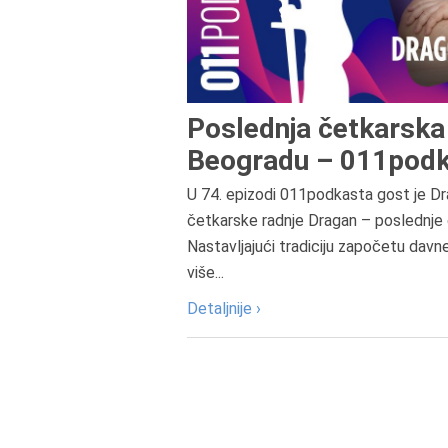
Poslednja četkarska 
Beogradu – 011podk
U 74. epizodi 011podkasta gost je Dr
četkarske radnje Dragan – poslednje 
Nastavljajući tradiciju započetu davn
više...
Detaljnije ›