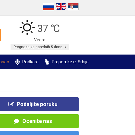
37 ℃
Vedro
Prognoza za narednih 5 dana
posao
Podkast
Preporuke iz Srbije
Pošaljite poruku
Ocenite nas