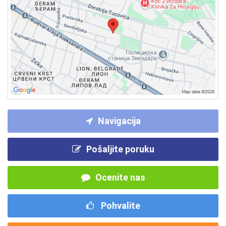
Navigacija
Pošaljite poruku
Ocenite nas
Pohvalite