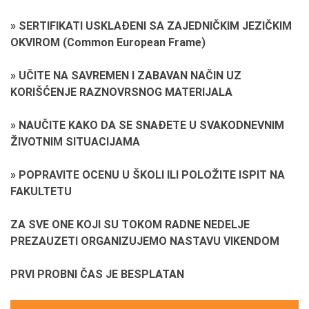
» SERTIFIKATI USKLAĐENI SA ZAJEDNIČKIM JEZIČKIM
OKVIROM (Common European Frame)
» UČITE NA SAVREMEN I ZABAVAN NAČIN UZ
KORIŠĆENJE RAZNOVRSNOG MATERIJALA
» NAUČITE KAKO DA SE SNAĐETE U SVAKODNEVNIM
ŽIVOTNIM SITUACIJAMA
» POPRAVITE OCENU U ŠKOLI ILI POLOŽITE ISPIT NA
FAKULTETU
ZA SVE ONE KOJI SU TOKOM RADNE NEDELJE
PREZAUZETI ORGANIZUJEMO NASTAVU VIKENDOM
PRVI PROBNI ČAS JE BESPLATAN