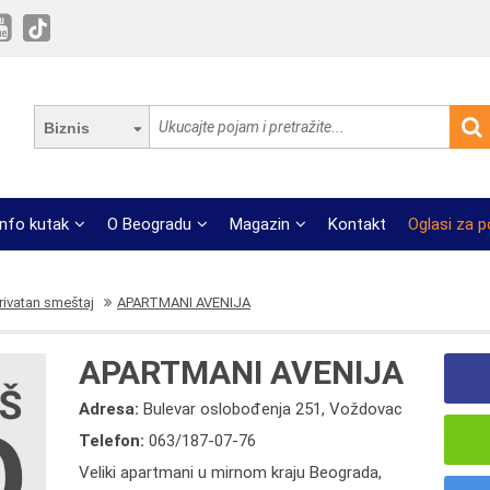
Biznis
Info kutak
O Beogradu
Magazin
Kontakt
Oglasi za 
rivatan smeštaj
APARTMANI AVENIJA
APARTMANI AVENIJA
Adresa:
Bulevar oslobođenja 251, Voždovac
Telefon:
063/187-07-76
Veliki apartmani u mirnom kraju Beograda,