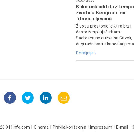
30.07.2026
Kako uskladiti brz tempo
života u Beogradu sa
fitnes ciljevima
Život u prestonici diktira brz i
često iscrpljujući ritam.
Saobraćajne gužve na Gazeli,
dugi radni sati u kancelarijama.
Detaljnije ›
026 011info.com
O nama
Pravila korišćenja
Impressum
E-mail