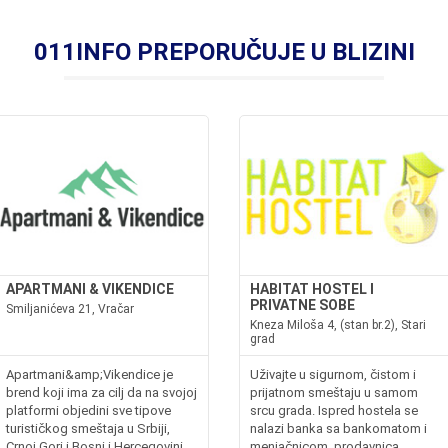
011INFO PREPORUČUJE U BLIZINI
APARTMANI & VIKENDICE
HABITAT HOSTEL I
PRIVATNE SOBE
Smiljanićeva 21, Vračar
Kneza Miloša 4, (stan br.2), Stari
grad
Apartmani&amp;Vikendice je
Uživajte u sigurnom, čistom i
brend koji ima za cilj da na svojoj
prijatnom smeštaju u samom
platformi objedini sve tipove
srcu grada. Ispred hostela se
turističkog smeštaja u Srbiji,
nalazi banka sa bankomatom i
Crnoj Gori i Bosni i Hercegovini
menjačnicom, prodavnica,