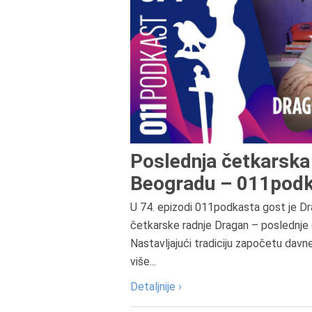
Poslednja četkarska 
Beogradu – 011podk
U 74. epizodi 011podkasta gost je Dr
četkarske radnje Dragan – poslednje 
Nastavljajući tradiciju započetu davn
više...
Detaljnije ›