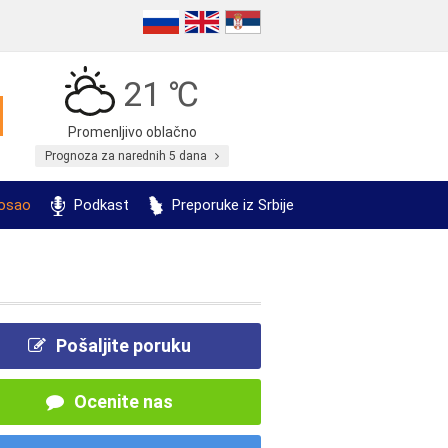
21 ℃
Promenljivo oblačno
Prognoza za narednih 5 dana
posao
Podkast
Preporuke iz Srbije
Pošaljite poruku
Ocenite nas