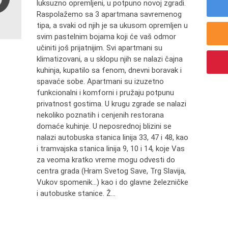
luksuzno opremljeni, u potpuno novoj zgradi.
Raspolažemo sa 3 apartmana savremenog
tipa, a svaki od njih je sa ukusom opremljen u
svim pastelnim bojama koji će vaš odmor
učiniti još prijatnijim. Svi apartmani su
klimatizovani, a u sklopu njih se nalazi čajna
kuhinja, kupatilo sa fenom, dnevni boravak i
spavaće sobe. Apartmani su izuzetno
funkcionalni i komforni i pružaju potpunu
privatnost gostima. U krugu zgrade se nalazi
nekoliko poznatih i cenjenih restorana
domaće kuhinje. U neposrednoj blizini se
nalazi autobuska stanica linija 33, 47 i 48, kao
i tramvajska stanica linija 9, 10 i 14, koje Vas
za veoma kratko vreme mogu odvesti do
centra grada (Hram Svetog Save, Trg Slavija,
Vukov spomenik...) kao i do glavne železničke
i autobuske stanice. Ž...