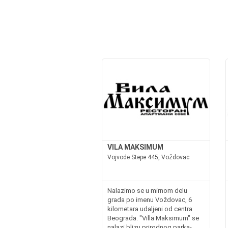
VILA MAKSIMUM
Vojvode Stepe 445, Voždovac
Nalazimo se u mirnom delu
grada po imenu Voždovac, 6
kilometara udaljeni od centra
Beograda. "Villa Maksimum" se
nalazi blizu prirodnog parka-