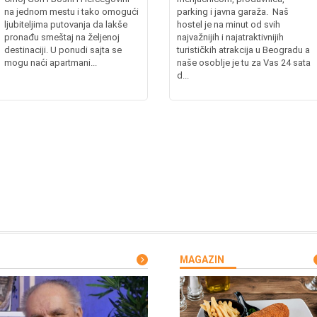
na jednom mestu i tako omogući
parking i javna garaža. Naš
ljubiteljima putovanja da lakše
hostel je na minut od svih
pronađu smeštaj na željenoj
najvažnijih i najatraktivnijih
destinaciji. U ponudi sajta se
turističkih atrakcija u Beogradu a
mogu naći apartmani...
naše osoblje je tu za Vas 24 sata
d...
MAGAZIN