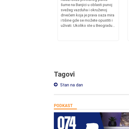
šume na Banjici u oblasti punoj
svežeg vazduha i okruženoj
drvećem koja je prava oaza mira
i tišine gde se možete opustiti i
uživati. Ukoliko ste u Beogradu...
Tagovi
Stan na dan
PODKAST