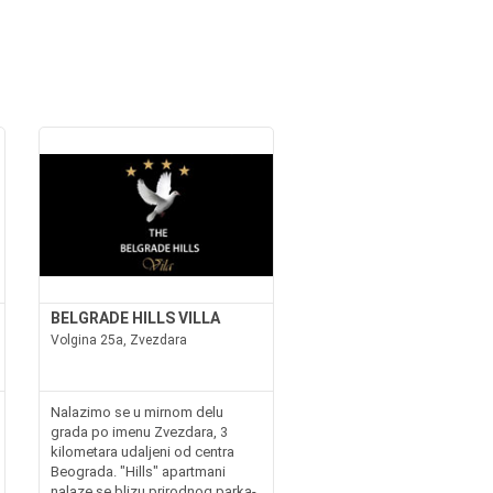
BELGRADE HILLS VILLA
Volgina 25a, Zvezdara
Nalazimo se u mirnom delu
grada po imenu Zvezdara, 3
kilometara udaljeni od centra
Beograda. "Hills" apartmani
nalaze se blizu prirodnog parka-