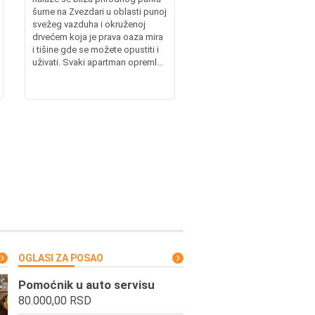
šume na Zvezdari u oblasti punoj
svežeg vazduha i okruženoj
drvećem koja je prava oaza mira
i tišine gde se možete opustiti i
uživati. Svaki apartman opreml...
OGLASI ZA POSAO
Pomoćnik u auto servisu
80.000,00 RSD