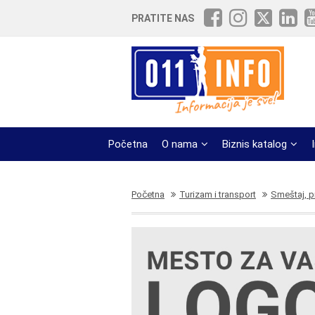
PRATITE NAS
Početna
O nama
Biznis katalog
Početna
Turizam i transport
Smeštaj, p