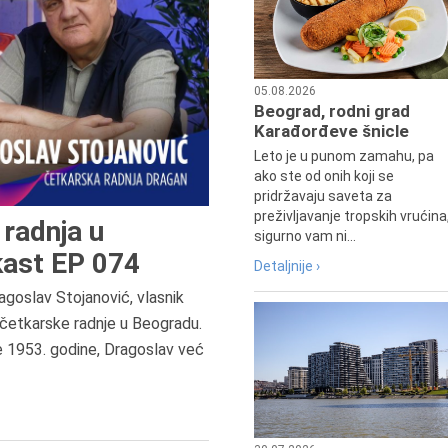
05.08.2026
Beograd, rodni grad
Karađorđeve šnicle
Leto je u punom zamahu, pa
ako ste od onih koji se
pridržavaju saveta za
preživljavanje tropskih vrućina
radnja u
sigurno vam ni...
ast EP 074
Detaljnije ›
agoslav Stojanović, vlasnik
8.8.2013.
četkarske radnje u Beogradu.
Preminuo je Dejan Kosanović,
e 1953. godine, Dragoslav već
istoričar filma, filmski reditelj,
profesor i dekan Fakulteta dram
umetnosti u Beogradu.