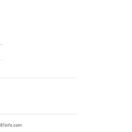
..
381info.com