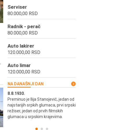
Serviser
80.000,00 RSD
Radnik - perač
80.000,00 RSD
Auto lakirer
120.000,00 RSD
,
Auto limar
120.000,00 RSD
NA DANAŠNJI DAN
8.8.1930.
8.8.1898.
Preminuo je Ilija Stanojević, jedan od
U Beogradu je rođen Pavle Biha
najstarijih srpkih glumaca, prvi srpski
književnik i izdavač.
skih
režiser, jedan od prvih filmskih
glumaca u srpskim krajevima.