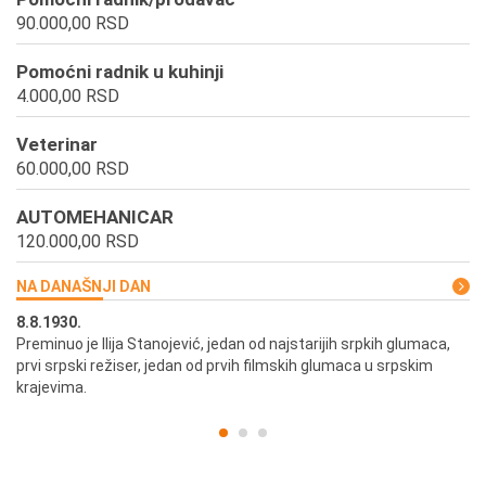
90.000,00 RSD
Pomoćni radnik u kuhinji
4.000,00 RSD
Veterinar
60.000,00 RSD
AUTOMEHANICAR
120.000,00 RSD
NA DANAŠNJI DAN
8.8.1930.
8.
Preminuo je Ilija Stanojević, jedan od najstarijih srpkih glumaca,
U 
prvi srpski režiser, jedan od prvih filmskih glumaca u srpskim
krajevima.