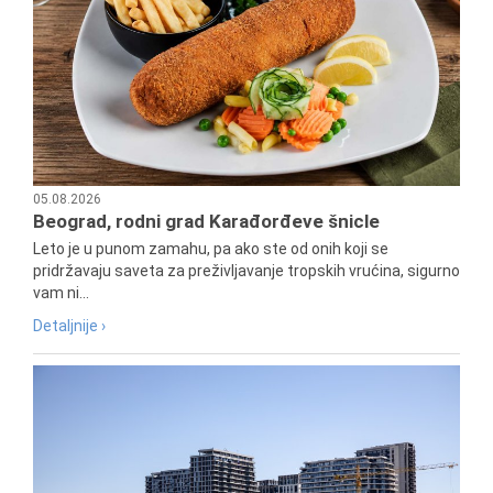
05.08.2026
Beograd, rodni grad Karađorđeve šnicle
Leto je u punom zamahu, pa ako ste od onih koji se
pridržavaju saveta za preživljavanje tropskih vrućina, sigurno
vam ni...
Detaljnije ›