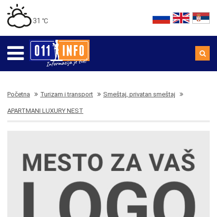
31 ℃
Početna
Turizam i transport
Smeštaj, privatan smeštaj
APARTMANI LUXURY NEST