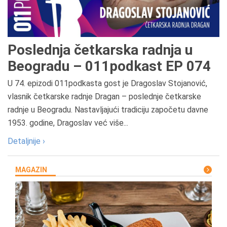
Poslednja četkarska radnja u
Beogradu – 011podkast EP 074
U 74. epizodi 011podkasta gost je Dragoslav Stojanović,
vlasnik četkarske radnje Dragan – poslednje četkarske
radnje u Beogradu. Nastavljajući tradiciju započetu davne
1953. godine, Dragoslav već više...
Detaljnije ›
MAGAZIN