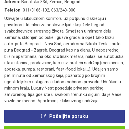
Adresa:
Banatska 83d, Zemun, Beograd
Telefon:
011/3166-132
,
063/243-800
Uživajte u luksuznom komforu uz potpunu diskreciju i
privatnost. Idealno za poslovne ljude koji žele beg od
svakodnevnice stresnog života. Smešten u mirnom delu
Zemuna, sklonjen od buke i gužve grada, a opet tako blizu
auto-puta Beograd - Novi Sad, aerodroma Nikola Tesla i auto-
puta Beograd - Zagreb. Beograd kao na dlanu. U neposrednoj
blizini apartmana, na oko stotinak metara, nalazi se autobuska
i taxi stanica, prodavnice, kao i svi prateći sadržaji (menjačnica,
apoteka, pumpa, restorani, fast-food lokali...). Udaljen samo
pet minuta od Zemunskog keja, poznatog po brojnim
ugostiteljskim uslugama i ludom noćnom provodu. Ušuškan u
mirnom kraju, Luxury Nest poseduje privatan parking
zatvorenog tipa gde ste u svakom trenutku sigurni da je Vaše
vozilo bezbedno. Apartman je luksuznog sadržaja...
Pošaljite poruku