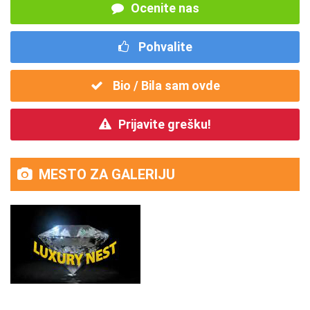
Ocenite nas
Pohvalite
Bio / Bila sam ovde
Prijavite grešku!
MESTO ZA GALERIJU