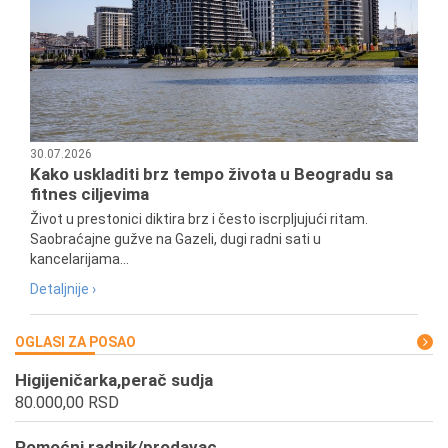
30.07.2026
Kako uskladiti brz tempo života u Beogradu sa
fitnes ciljevima
Život u prestonici diktira brz i često iscrpljujući ritam.
Saobraćajne gužve na Gazeli, dugi radni sati u
kancelarijama...
Detaljnije ›
OGLASI ZA POSAO
Higijeničarka,perač sudja
80.000,00 RSD
Pomoćni radnik/prodavac