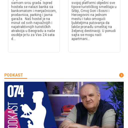
samom srcu grada. Ispred
svojoj platformi objedini sve
hostela se nalazi banka sa
tipove turističkog smeštaja u
bankomatom i menjačnicom,
Srbiji, Crnoj Gori i Bosni i
prodavnica, parking i javna
Hercegovini na jednom
garaža. Naš hostel je na
mestu i tako omogući
minut od svih najvažnijih i
ljubiteljima putovanja da
najatraktivnijih turističkih
lakše pronađu smeštaj na
atrakcija u Beogradu a naše
željenoj destinaciji. U ponudi
osoblje je tu za Vas 24 sata
sajta se mogu naći
d...
apartmani...
PODKAST