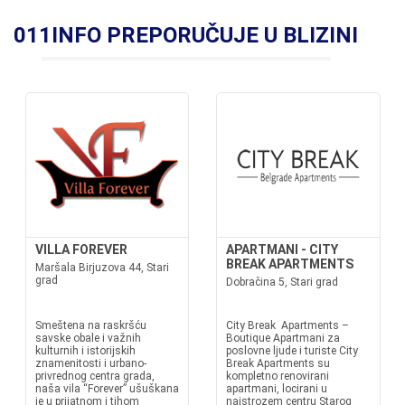
011INFO PREPORUČUJE U BLIZINI
VILLA FOREVER
APARTMANI - CITY
BREAK APARTMENTS
Maršala Birjuzova 44, Stari
grad
Dobračina 5, Stari grad
Smeštena na raskršću
City Break Apartments –
savske obale i važnih
Boutique Apartmani za
kulturnih i istorijskih
poslovne ljude i turiste City
znamenitosti i urbano-
Break Apartments su
privrednog centra grada,
kompletno renovirani
naša vila “Forever” ušuškana
apartmani, locirani u
je u prijatnom i tihom
najstrozem centru Starog