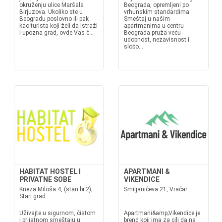
okruženju ulice Maršala
Beograda, opremljeni po
Birjuzova. Ukoliko ste u
vrhunskim standardima.
Beogradu poslovno ili pak
Smeštaj u našim
kao turista koji želi da istraži
apartmanima u centru
i upozna grad, ovde Vas č...
Beograda pruža veću
udobnost, nezavisnost i
slobo...
HABITAT HOSTEL I
APARTMANI &
PRIVATNE SOBE
VIKENDICE
Kneza Miloša 4, (stan br.2),
Smiljanićeva 21, Vračar
Stari grad
Uživajte u sigurnom, čistom
Apartmani&amp;Vikendice je
i prijatnom smeštaju u
brend koji ima za cilj da na