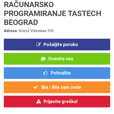
RAČUNARSKO
PROGRAMIRANJE TASTECH
BEOGRAD
Adresa:
Kneza Višeslava 51D
Pošaljite poruku
Ocenite nas
Pohvalite
Bio / Bila sam ovde
Prijavite grešku!