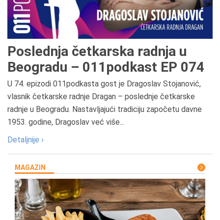
Poslednja četkarska radnja u
Beogradu – 011podkast EP 074
U 74. epizodi 011podkasta gost je Dragoslav Stojanović,
vlasnik četkarske radnje Dragan – poslednje četkarske
radnje u Beogradu. Nastavljajući tradiciju započetu davne
1953. godine, Dragoslav već više...
Detaljnije ›
MAGAZIN