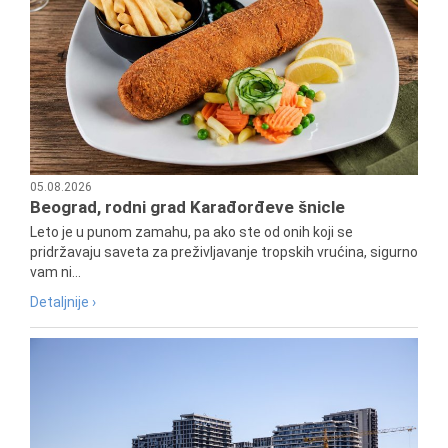
05.08.2026
Beograd, rodni grad Karađorđeve šnicle
Leto je u punom zamahu, pa ako ste od onih koji se
pridržavaju saveta za preživljavanje tropskih vrućina, sigurno
vam ni...
Detaljnije ›