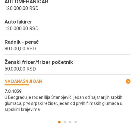
AUTOMEHANICAR
120.000,00 RSD
Auto lakirer
120.000,00 RSD
Radnik - perač
80.000,00 RSD
Ženski frizer/frizer početnik
50.000,00 RSD
NA DANAŠNJI DAN
7.8.1859.
7.
U Beogradu je rođen Ilija Stanojević, jedan od najstarijih srpkih
U 
glumaca, prvi srpski režiser, jedan od prvih filmskih glumaca u
re
srpskim krajevima.