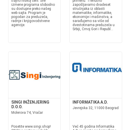
trajno niskoj ceni. Sve
primenu. Trenutno
izmene programa slobodno
zapošljavamo dvadeset
su dostupne preko našeg
stručnjaka iz oblasti
web sajta. Program je
matematike, informatike,
pogodan za preduzeća,
ekonomije i mašinstva, a
radnje i knjigovodstvene
sarađujemo sa više od
agencije.
dvestotinama preduzeća u
Srbiji, Crnoj Gori i Republ...
SINGI INŽENJERING
INFORMATIKA A.D.
D.O.O.
Jevrejska 32, 11000 Beograd
Molerova 74, Vračar
Posetite www.singi.shop!
Već 45 godina Informatika