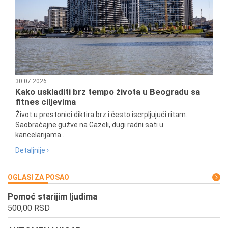
30.07.2026
Kako uskladiti brz tempo života u Beogradu sa
fitnes ciljevima
Život u prestonici diktira brz i često iscrpljujući ritam.
Saobraćajne gužve na Gazeli, dugi radni sati u
kancelarijama...
Detaljnije ›
OGLASI ZA POSAO
Pomoć starijim ljudima
500,00 RSD