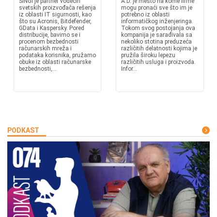
SINGI je partner vodećih
A.D. je mesto na kome firme
svetskih proizvođača rešenja
mogu pronaći sve što im je
iz oblasti IT sigurnosti, kao
potrebno iz oblasti
što su Acronis, Bitdefender,
informatičkog inženjeringa.
GData i Kaspersky. Pored
Tokom svog postojanja ova
distribucije, bavimo se i
kompanija je sarađivala sa
procenom bezbednosti
nekoliko stotina preduzeća
računarskih mreža i
različitih delatnosti kojima je
podataka korisnika, pružamo
pružila široku lepezu
obuke iz oblasti računarske
različitih usluga i proizvoda.
bezbednosti,...
Infor...
PODKAST