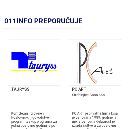
011INFO PREPORUČUJE
TAURYSS
PC ART
...
Strahinjića Bana 66a
Kompletan i proveren
PC ART je privatna firma koja
Poslovno-knjigovodstveni
je osnovana 1989. godine, a
program. Zakup programa za
njena osnovna delatnost je
jednu poslovnu godinu je po
izrada softvera za poslovnu