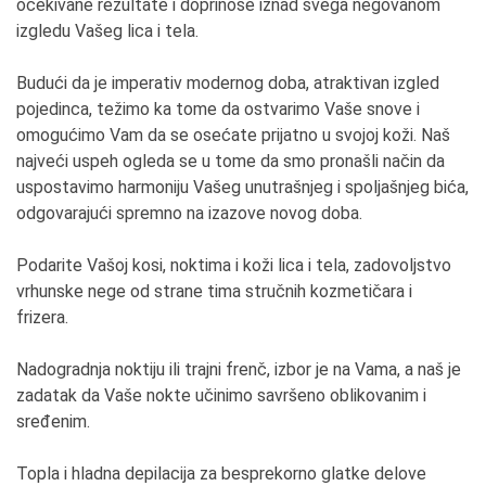
očekivane rezultate i doprinose iznad svega negovanom
izgledu Vašeg lica i tela.
Budući da je imperativ modernog doba, atraktivan izgled
pojedinca, težimo ka tome da ostvarimo Vaše snove i
omogućimo Vam da se osećate prijatno u svojoj koži. Naš
najveći uspeh ogleda se u tome da smo pronašli način da
uspostavimo harmoniju Vašeg unutrašnjeg i spoljašnjeg bića,
odgovarajući spremno na izazove novog doba.
Podarite Vašoj kosi, noktima i koži lica i tela, zadovoljstvo
vrhunske nege od strane tima stručnih kozmetičara i
frizera.
Nadogradnja noktiju ili trajni frenč, izbor je na Vama, a naš je
zadatak da Vaše nokte učinimo savršeno oblikovanim i
sređenim.
Topla i hladna depilacija za besprekorno glatke delove