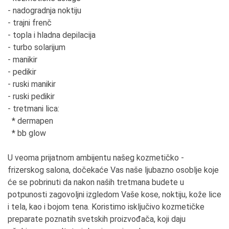
- nadogradnja noktiju
- trajni frenč
- topla i hladna depilacija
- turbo solarijum
- manikir
- pedikir
- ruski manikir
- ruski pedikir
- tretmani lica:
* dermapen
* bb glow
U veoma prijatnom ambijentu našeg kozmetičko -
frizerskog salona, dočekaće Vas naše ljubazno osoblje koje
će se pobrinuti da nakon naših tretmana budete u
potpunosti zagovoljni izgledom Vaše kose, noktiju, kože lice
i tela, kao i bojom tena. Koristimo isključivo kozmetičke
preparate poznatih svetskih proizvođača, koji daju