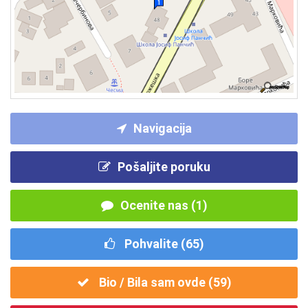
Navigacija
Pošaljite poruku
Ocenite nas (1)
Pohvalite (
65
)
Bio / Bila sam ovde (
59
)