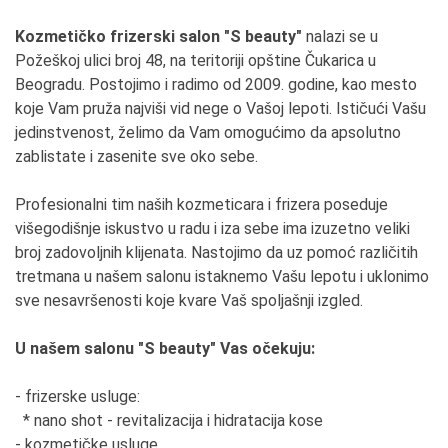
Kozmetičko frizerski salon "S beauty"
nalazi se u
Požeškoj ulici broj 48, na teritoriji opštine Čukarica u
Beogradu. Postojimo i radimo od 2009. godine, kao mesto
koje Vam pruža najviši vid nege o Vašoj lepoti. Ističući Vašu
jedinstvenost, želimo da Vam omogućimo da apsolutno
zablistate i zasenite sve oko sebe.
Profesionalni tim naših kozmeticara i frizera poseduje
višegodišnje iskustvo u radu i iza sebe ima izuzetno veliki
broj zadovoljnih klijenata. Nastojimo da uz pomoć različitih
tretmana u našem salonu istaknemo Vašu lepotu i uklonimo
sve nesavršenosti koje kvare Vaš spoljašnji izgled.
U našem salonu "S beauty" Vas očekuju:
- frizerske usluge:
* nano shot - revitalizacija i hidratacija kose
- kozmetičke usluge