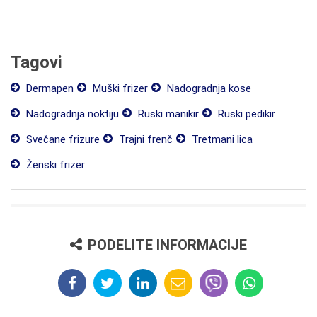
Tagovi
Dermapen
Muški frizer
Nadogradnja kose
Nadogradnja noktiju
Ruski manikir
Ruski pedikir
Svečane frizure
Trajni frenč
Tretmani lica
Ženski frizer
PODELITE INFORMACIJE