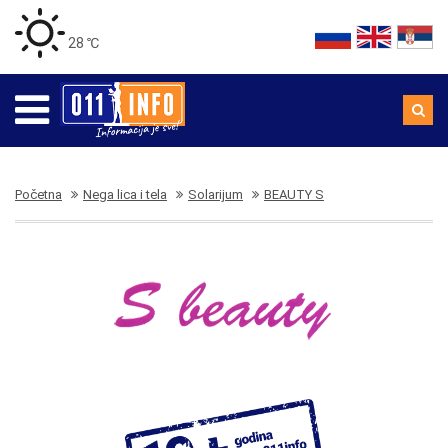
28 ℃
Početna
Nega lica i tela
Solarijum
BEAUTY S