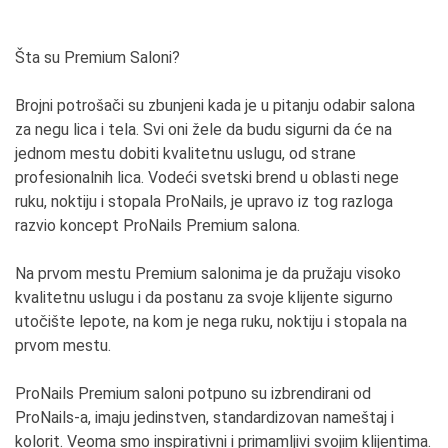
Šta su Premium Saloni?
Brojni potrošači su zbunjeni kada je u pitanju odabir salona
za negu lica i tela. Svi oni žele da budu sigurni da će na
jednom mestu dobiti kvalitetnu uslugu, od strane
profesionalnih lica. Vodeći svetski brend u oblasti nege
ruku, noktiju i stopala ProNails, je upravo iz tog razloga
razvio koncept ProNails Premium salona.
Na prvom mestu Premium salonima je da pružaju visoko
kvalitetnu uslugu i da postanu za svoje klijente sigurno
utočište lepote, na kom je nega ruku, noktiju i stopala na
prvom mestu.
ProNails Premium saloni potpuno su izbrendirani od
ProNails-a, imaju jedinstven, standardizovan nameštaj i
kolorit. Veoma smo inspirativni i primamljivi svojim klijentima.