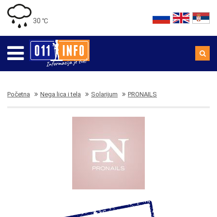
30 ℃
Početna
Nega lica i tela
Solarijum
PRONAILS