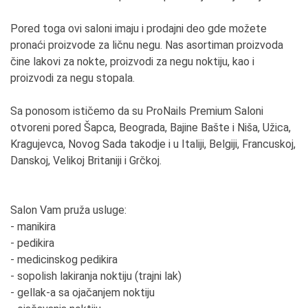
Pored toga ovi saloni imaju i prodajni deo gde možete
pronaći proizvode za ličnu negu. Nas asortiman proizvoda
čine lakovi za nokte, proizvodi za negu noktiju, kao i
proizvodi za negu stopala.
Sa ponosom ističemo da su ProNails Premium Saloni
otvoreni pored Šapca, Beograda, Bajine Bašte i Niša, Užica,
Kragujevca, Novog Sada takodje i u Italiji, Belgiji, Francuskoj,
Danskoj, Velikoj Britaniji i Grčkoj.
Salon Vam pruža usluge:
- manikira
- pedikira
- medicinskog pedikira
- sopolish lakiranja noktiju (trajni lak)
- gellak-a sa ojačanjem noktiju