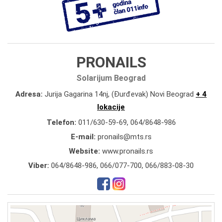
PRONAILS
Solarijum Beograd
Adresa:
Jurija Gagarina 14nj, (Đurđevak) Novi Beograd
+ 4
lokacije
Telefon:
011/630-59-69
,
064/8648-986
E-mail:
pronails@mts.rs
Website:
www.pronails.rs
Viber:
064/8648-986, 066/077-700, 066/883-08-30