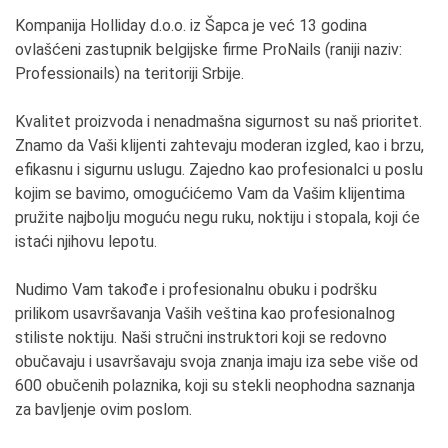
Kompanija Holliday d.o.o. iz Šapca je već 13 godina
ovlašćeni zastupnik belgijske firme ProNails (raniji naziv:
Professionails) na teritoriji Srbije.
Kvalitet proizvoda i nenadmašna sigurnost su naš prioritet.
Znamo da Vaši klijenti zahtevaju moderan izgled, kao i brzu,
efikasnu i sigurnu uslugu. Zajedno kao profesionalci u poslu
kojim se bavimo, omogućićemo Vam da Vašim klijentima
pružite najbolju moguću negu ruku, noktiju i stopala, koji će
istaći njihovu lepotu.
Nudimo Vam takođe i profesionalnu obuku i podršku
prilikom usavršavanja Vaših veština kao profesionalnog
stiliste noktiju. Naši stručni instruktori koji se redovno
obučavaju i usavršavaju svoja znanja imaju iza sebe više od
600 obučenih polaznika, koji su stekli neophodna saznanja
za bavljenje ovim poslom.