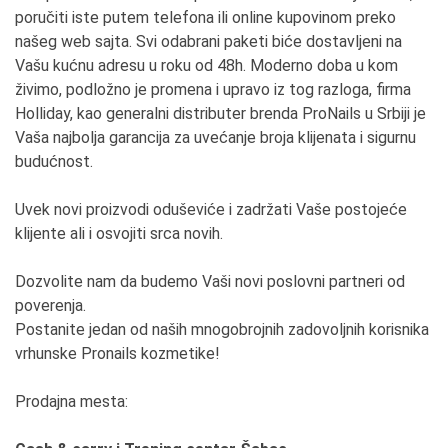
poručiti iste putem telefona ili online kupovinom preko
našeg web sajta. Svi odabrani paketi biće dostavljeni na
Vašu kućnu adresu u roku od 48h. Moderno doba u kom
živimo, podložno je promena i upravo iz tog razloga, firma
Holliday, kao generalni distributer brenda ProNails u Srbiji je
Vaša najbolja garancija za uvećanje broja klijenata i sigurnu
budućnost.
Uvek novi proizvodi oduševiće i zadržati Vaše postojeće
klijente ali i osvojiti srca novih.
Dozvolite nam da budemo Vaši novi poslovni partneri od
poverenja.
Postanite jedan od naših mnogobrojnih zadovoljnih korisnika
vrhunske Pronails kozmetike!
Prodajna mesta: