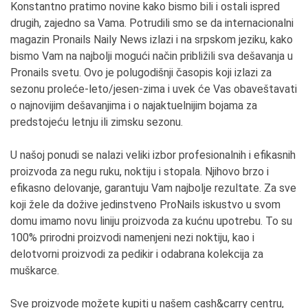
Konstantno pratimo novine kako bismo bili i ostali ispred
drugih, zajedno sa Vama. Potrudili smo se da internacionalni
magazin Pronails Naily News izlazi i na srpskom jeziku, kako
bismo Vam na najbolji mogući način približili sva dešavanja u
Pronails svetu. Ovo je polugodišnji časopis koji izlazi za
sezonu proleće-leto/jesen-zima i uvek će Vas obaveštavati
o najnovijim dešavanjima i o najaktuelnijim bojama za
predstojeću letnju ili zimsku sezonu.
U našoj ponudi se nalazi veliki izbor profesionalnih i efikasnih
proizvoda za negu ruku, noktiju i stopala. Njihovo brzo i
efikasno delovanje, garantuju Vam najbolje rezultate. Za sve
koji žele da dožive jedinstveno ProNails iskustvo u svom
domu imamo novu liniju proizvoda za kućnu upotrebu. To su
100% prirodni proizvodi namenjeni nezi noktiju, kao i
delotvorni proizvodi za pedikir i odabrana kolekcija za
muškarce.
Sve proizvode možete kupiti u našem cash&carry centru,