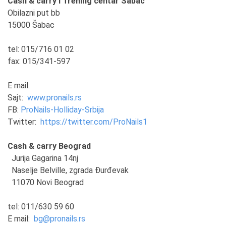
Cash & carry i Trening centar Šabac
Obilazni put bb
15000 Šabac
tel: 015/716 01 02
fax: 015/341-597
E mail:
Sajt:
www.pronails.rs
FB:
ProNails-Holliday-Srbija
Twitter:
https://twitter.com/ProNails1
Cash & carry Beograd
Jurija Gagarina 14nj
Naselje Belville, zgrada Đurđevak
11070 Novi Beograd
tel: 011/630 59 60
E mail:
bg@pronails.rs