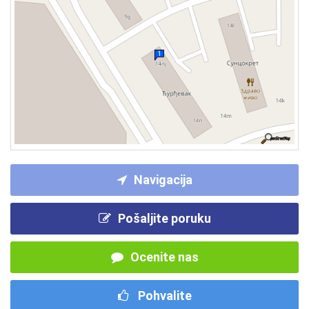
Navigacija
Pošaljite poruku
Ocenite nas
Pohvalite