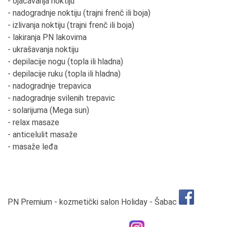
- ojačavanja noktiju
- nadogradnje noktiju (trajni frenč ili boja)
- izlivanja noktiju (trajni frenč ili boja)
- lakiranja PN lakovima
- ukrašavanja noktiju
- depilacije nogu (topla ili hladna)
- depilacije ruku (topla ili hladna)
- nadogradnje trepavica
- nadogradnje svilenih trepavic
- solarijuma (Mega sun)
- relax masaze
- anticelulit masaže
- masaže leđa
PN Premium - kozmetički salon Holiday - Šabac