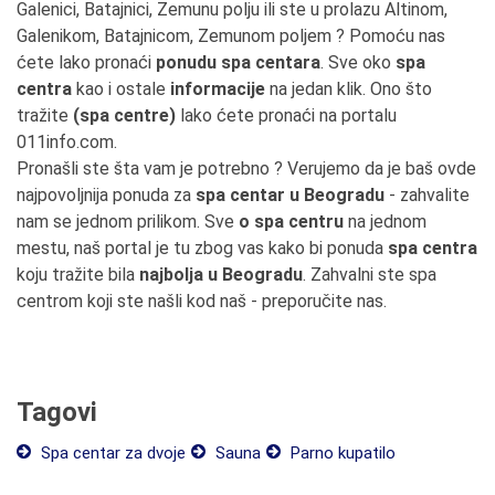
Galenici, Batajnici, Zemunu polju ili ste u prolazu Altinom,
Galenikom, Batajnicom, Zemunom poljem ? Pomoću nas
ćete lako pronaći
ponudu spa centara
. Sve oko
spa
centra
kao i ostale
informacije
na jedan klik. Ono što
tražite
(spa centre)
lako ćete pronaći na portalu
011info.com.
Pronašli ste šta vam je potrebno ? Verujemo da je baš ovde
najpovoljnija ponuda za
spa centar u Beogradu
- zahvalite
nam se jednom prilikom. Sve
o spa centru
na jednom
mestu, naš portal je tu zbog vas kako bi ponuda
spa centra
koju tražite bila
najbolja u Beogradu
. Zahvalni ste spa
centrom koji ste našli kod naš - preporučite nas.
Tagovi
Spa centar za dvoje
Sauna
Parno kupatilo