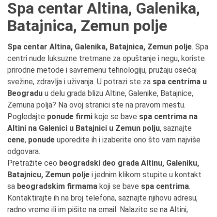
Spa centar Altina, Galenika,
Batajnica, Zemun polje
Spa centar Altina, Galenika, Batajnica, Zemun polje
. Spa
centri nude luksuzne tretmane za opuštanje i negu, koriste
prirodne metode i savremenu tehnologiju, pružaju osećaj
svežine, zdravlja i uživanja. U potrazi ste za
spa centrima u
Beogradu
u delu grada blizu Altine, Galenike, Batajnice,
Zemuna polja? Na ovoj stranici ste na pravom mestu.
Pogledajte
ponude firmi
koje se bave
spa centrima na
Altini na Galenici u Batajnici u Zemun polju
, saznajte
cene
,
ponude
uporedite ih i izaberite ono što vam najviše
odgovara.
Pretražite ceo
beogradski deo grada Altinu, Galeniku,
Batajnicu, Zemun polje
i jednim klikom stupite u kontakt
sa
beogradskim firmama
koji se bave
spa centrima
.
Kontaktirajte ih na broj telefona, saznajte njihovu adresu,
radno vreme ili im pišite na email. Nalazite se na Altini,