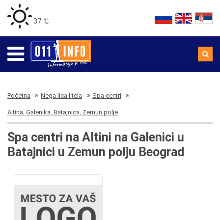
37 ℃
Početna
Nega lica i tela
Spa centri
Altina, Galenika, Batajnica, Zemun polje
Spa centri na Altini na Galenici u
Batajnici u Zemun polju Beograd