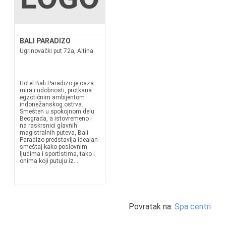
BALI PARADIZO
Ugrinovački put 72a, Altina
Hotel Bali Paradizo je oaza
mira i udobnosti, protkana
egzotičnim ambijentom
indonežanskog ostrva.
Smešten u spokojnom delu
Beograda, a istovremeno i
na raskrsnici glavnih
magistralnih puteva, Bali
Paradizo predstavlja idealan
smeštaj kako poslovnim
ljudima i sportistima, tako i
onima koji putuju iz...
Povratak na:
Spa centri