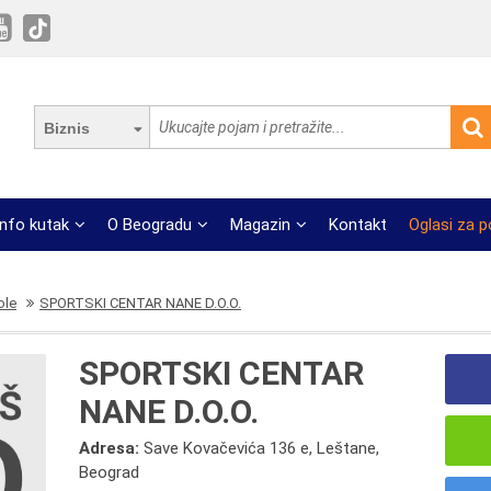
Biznis
Info kutak
O Beogradu
Magazin
Kontakt
Oglasi za 
ole
SPORTSKI CENTAR NANE D.O.O.
SPORTSKI CENTAR
NANE D.O.O.
Adresa:
Save Kovačevića 136 e, Leštane,
Beograd