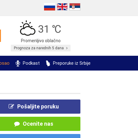
31 ℃
Promenljivo oblačno
Prognoza za narednih 5 dana
posao
Podkast
Preporuke iz Srbije
Pošaljite poruku
Ocenite nas