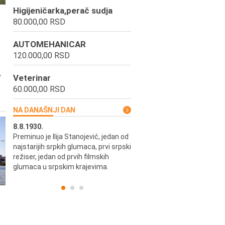
Higijeničarka,perač sudja
80.000,00 RSD
AUTOMEHANICAR
120.000,00 RSD
,
Veterinar
60.000,00 RSD
NA DANAŠNJI DAN
8.8.1930.
8.8.1898.
Preminuo je Ilija Stanojević, jedan od
U Beogradu je rođen Pavle Biha
najstarijih srpkih glumaca, prvi srpski
književnik i izdavač.
skih
režiser, jedan od prvih filmskih
glumaca u srpskim krajevima.