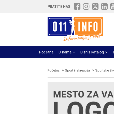
PRATITE NAS
Početna
O nama
Biznis katalog
Početna
Sport i rekreacija
Sportske šk