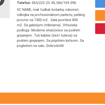
Telefon:
065/223-23-45
,
066/169-096
SC NANE, mali fudbal, košarka, rukomet,
odbojka na profesionalnom parketu, parking
prostor na 1300 m2 ...Sala površine 800
m2...Sa galerijom (tribinama)...Vrhunska
podloga...Moderne slvačionice sa podnim
grejanjem...Tuš kabine (šest tuševa) sa
podnim grejanjem...Sa prijatnim kafeom...Sa
pogledom na salu...Dobrodošli!