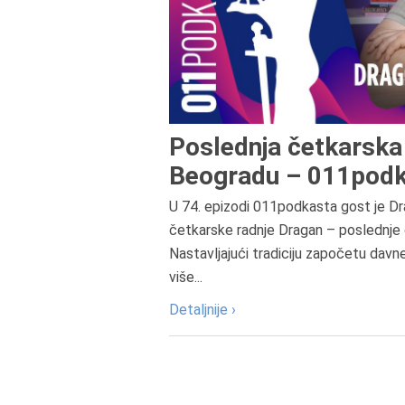
Poslednja četkarska 
Beogradu – 011podk
U 74. epizodi 011podkasta gost je Dr
četkarske radnje Dragan – poslednje 
Nastavljajući tradiciju započetu davn
više...
Detaljnije ›