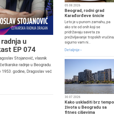
05.08.2026
Beograd, rodni grad
Karađorđeve šnicle
Leto je u punom zamahu, pa
ako ste od onih koji se
pridržavaju saveta za
preživljavanje tropskih vrućina
radnja u
sigurno vam ni...
ast EP 074
Detaljnije ›
agoslav Stojanović, vlasnik
8.8.2013.
četkarske radnje u Beogradu.
Preminuo je Dejan Kosanović,
e 1953. godine, Dragoslav već
istoričar filma, filmski reditelj,
profesor i dekan Fakulteta dram
umetnosti u Beogradu.
30.07.2026
Kako uskladiti brz tempo
života u Beogradu sa
fitnes ciljevima