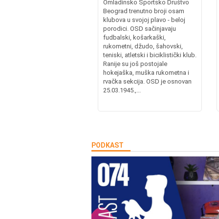
Omladinsko Sportsko Društvo
Beograd trenutno broji osam
klubova u svojoj plavo - beloj
porodici. OSD sačinjavaju
fudbalski, košarkaški,
rukometni, džudo, šahovski,
teniski, atletski i biciklistički klub.
Ranije su još postojale
hokejaška, muška rukometna i
rvačka sekcija. OSD je osnovan
25.03.1945.,...
PODKAST