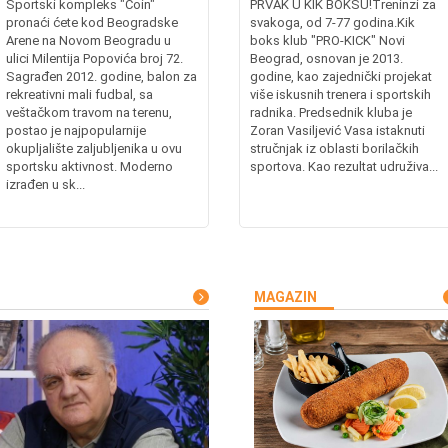
Sportski kompleks "Coin"
PRVAK U KIK BOKSU!Treninzi za
pronaći ćete kod Beogradske
svakoga, od 7-77 godina.Kik
Arene na Novom Beogradu u
boks klub "PRO-KICK" Novi
ulici Milentija Popovića broj 72.
Beograd, osnovan je 2013.
Sagrađen 2012. godine, balon za
godine, kao zajednički projekat
rekreativni mali fudbal, sa
više iskusnih trenera i sportskih
veštačkom travom na terenu,
radnika. Predsednik kluba je
postao je najpopularnije
Zoran Vasiljević Vasa istaknuti
okupljalište zaljubljenika u ovu
stručnjak iz oblasti borilačkih
sportsku aktivnost. Moderno
sportova. Kao rezultat udruživa...
izrađen u sk...
MAGAZIN