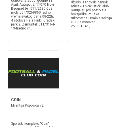
osnovana 2000. godine 11.
džudo, šahovski, teniski,
April, Autoput 2, 11070 Novi
atletski i biciklistički klub.
Beograd tel. 011/2690-658
Ranije su još postojale
mob. 064/3269860 radno
hokejaška, muška
vreme svakog dana 08-22h,
rukometna i rvačka sekcija.
4 stolova Hala Pinki, Gradski
OSD je osnovan
park 2, Zemuntel: 011/3164-
25.03.1945.,...
134radno vr...
COIN
Milentija Popovića 72
Sportski kompleks "Coin"