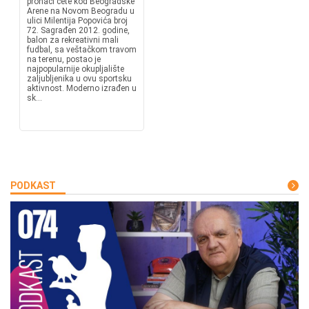
pronaći ćete kod Beogradske
Arene na Novom Beogradu u
ulici Milentija Popovića broj
72. Sagrađen 2012. godine,
balon za rekreativni mali
fudbal, sa veštačkom travom
na terenu, postao je
najpopularnije okupljalište
zaljubljenika u ovu sportsku
aktivnost. Moderno izrađen u
sk...
PODKAST