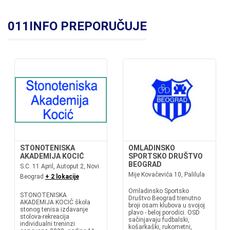
011INFO PREPORUČUJE
STONOTENISKA
OMLADINSKO
AKADEMIJA KOCIĆ
SPORTSKO DRUŠTVO
BEOGRAD
S.C. 11 April, Autoput 2, Novi
Mije Kovačevića 10, Palilula
Beograd
+ 2 lokacije
Omladinsko Sportsko
STONOTENISKA
Društvo Beograd trenutno
AKADEMIJA KOCIĆ škola
broji osam klubova u svojoj
stonog tenisa izdavanje
plavo - beloj porodici. OSD
stolova-rekreacija
sačinjavaju fudbalski,
individualni treninzi
košarkaški, rukometni,