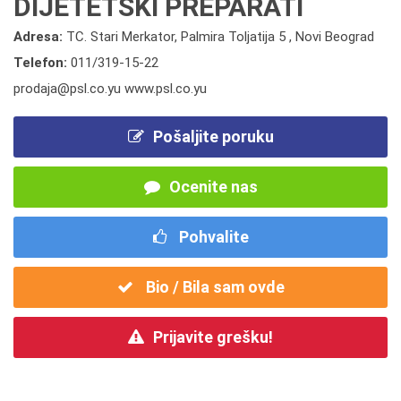
DIJETETSKI PREPARATI
Adresa:
TC. Stari Merkator, Palmira Toljatija 5 , Novi Beograd
Telefon:
011/319-15-22
prodaja@psl.co.yu www.psl.co.yu
Pošaljite poruku
Ocenite nas
Pohvalite
Bio / Bila sam ovde
Prijavite grešku!