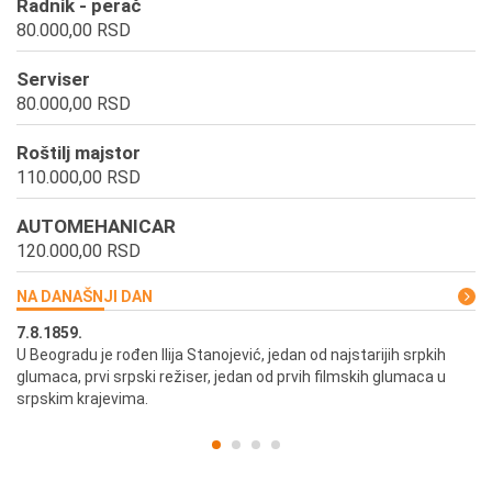
Radnik - perač
80.000,00 RSD
Serviser
80.000,00 RSD
Roštilj majstor
110.000,00 RSD
AUTOMEHANICAR
120.000,00 RSD
NA DANAŠNJI DAN
7.8.1859.
7.
U Beogradu je rođen Ilija Stanojević, jedan od najstarijih srpkih
U 
glumaca, prvi srpski režiser, jedan od prvih filmskih glumaca u
re
srpskim krajevima.