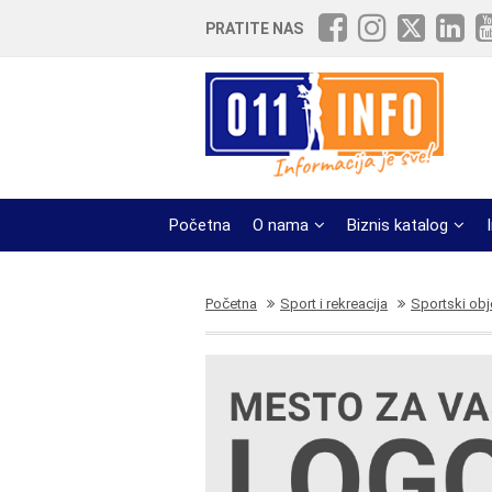
PRATITE NAS
Početna
O nama
Biznis katalog
Početna
Sport i rekreacija
Sportski obj