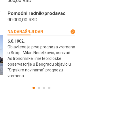
500,00 RSD
,
Pomoćni radnik/prodavac
90.000,00 RSD
NA DANAŠNJI DAN
6.8.1902.
6.8.2004.
Objavljena je prva prognoza vremena
Odigrana je košarkaška prijat
ik
u Srbiji - Milan Nedeljković, osnivač
utakmica između SCG i SAD 
e.
Astronomske i meteorološke
Beogradskoj Areni.
opservatorije u Beogradu objavio u
"Srpskim novinama" prognozu
vremena.
..