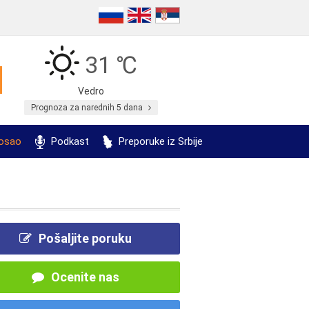
31 ℃
Vedro
Prognoza za narednih 5 dana
posao
Podkast
Preporuke iz Srbije
Pošaljite poruku
Ocenite nas