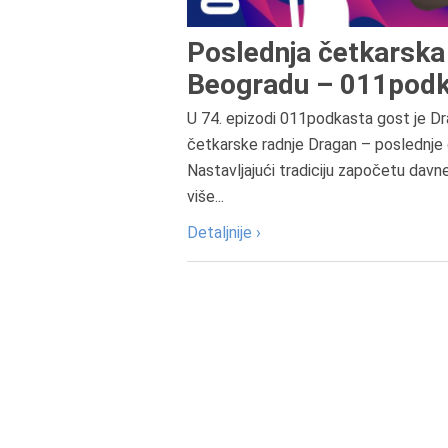
Poslednja četkarska 
Beogradu – 011podk
U 74. epizodi 011podkasta gost je Dr
četkarske radnje Dragan – poslednje 
Nastavljajući tradiciju započetu davn
više...
Detaljnije ›