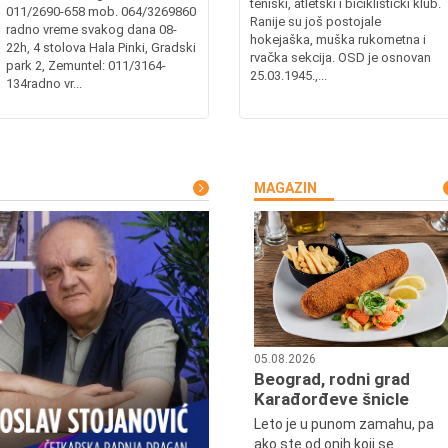
teniski, atletski i biciklistički klub.
011/2690-658 mob. 064/3269860
Ranije su još postojale
radno vreme svakog dana 08-
hokejaška, muška rukometna i
22h, 4 stolova Hala Pinki, Gradski
rvačka sekcija. OSD je osnovan
park 2, Zemuntel: 011/3164-
25.03.1945.,...
134radno vr...
MAGAZIN
05.08.2026
Beograd, rodni grad
Karađorđeve šnicle
Leto je u punom zamahu, pa
ako ste od onih koji se