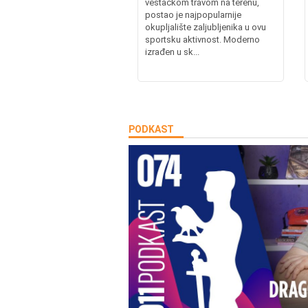
veštačkom travom na terenu,
postao je najpopularnije
okupljalište zaljubljenika u ovu
sportsku aktivnost. Moderno
izrađen u sk...
PODKAST