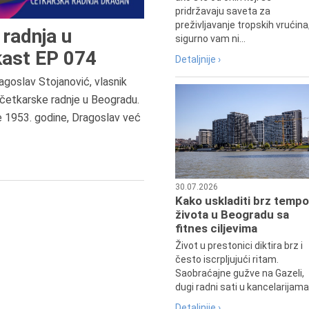
pridržavaju saveta za
preživljavanje tropskih vrućina
radnja u
sigurno vam ni...
ast EP 074
Detaljnije ›
agoslav Stojanović, vlasnik
6.8.2013.
četkarske radnje u Beogradu.
Preminula je Zorka Boljanović,
e 1953. godine, Dragoslav već
vazduhoplovni inženjer, predsedn
Udruženja žena pilota Jugoslavij
30.07.2026
Kako uskladiti brz tempo
života u Beogradu sa
fitnes ciljevima
Život u prestonici diktira brz i
često iscrpljujući ritam.
Saobraćajne gužve na Gazeli,
dugi radni sati u kancelarijama.
Detaljnije ›