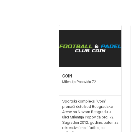
COIN
Milentija Popovića 72
Sportski kompleks "Coin"
pronaći ćete kod Beogradske
Arene na Novom Beogradu u
ulici Milentija Popovića broj 72.
Sagrađen 2012. godine, balon za
rekreativni mali fudbal, sa