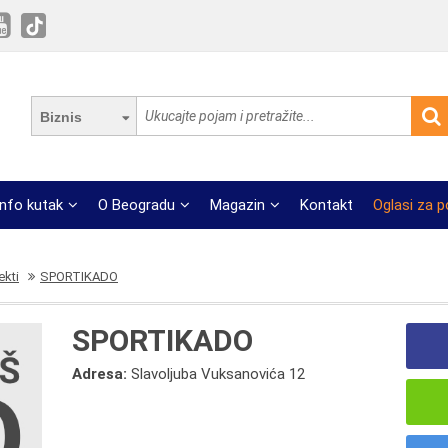
Biznis
Info kutak
O Beogradu
Magazin
Kontakt
Oglasi za 
ekti
SPORTIKADO
SPORTIKADO
Adresa:
Slavoljuba Vuksanovića 12