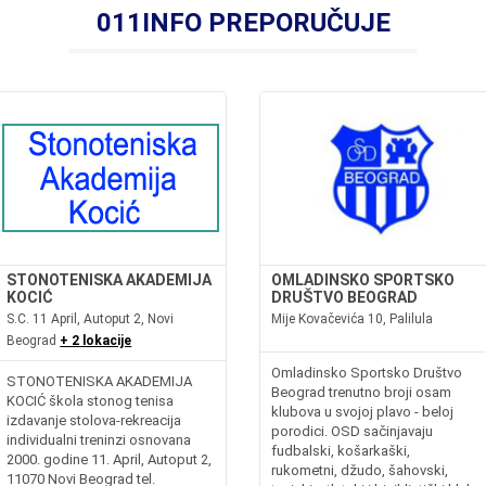
011INFO PREPORUČUJE
STONOTENISKA AKADEMIJA
OMLADINSKO SPORTSKO
KOCIĆ
DRUŠTVO BEOGRAD
S.C. 11 April, Autoput 2, Novi
Mije Kovačevića 10, Palilula
Beograd
+ 2 lokacije
Omladinsko Sportsko Društvo
STONOTENISKA AKADEMIJA
Beograd trenutno broji osam
KOCIĆ škola stonog tenisa
klubova u svojoj plavo - beloj
izdavanje stolova-rekreacija
porodici. OSD sačinjavaju
individualni treninzi osnovana
fudbalski, košarkaški,
2000. godine 11. April, Autoput 2,
rukometni, džudo, šahovski,
11070 Novi Beograd tel.