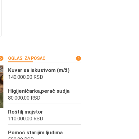
OGLASI ZA POSAO
Kuvar sa iskustvom (m/ž)
140.000,00 RSD
Higijeničarka,perač sudja
80.000,00 RSD
Roštilj majstor
110.000,00 RSD
Pomoć starijim ljudima