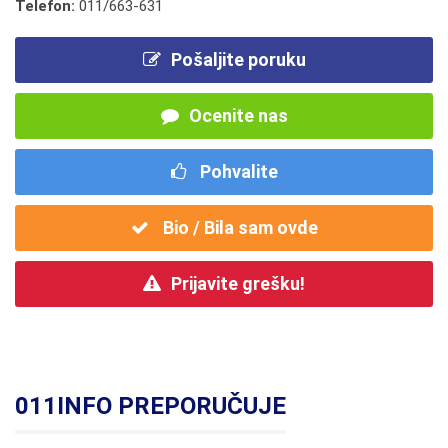
Telefon:
011/663-631
Pošaljite poruku
Ocenite nas
Pohvalite
Bio / Bila sam ovde
Prijavite grešku!
011INFO PREPORUČUJE