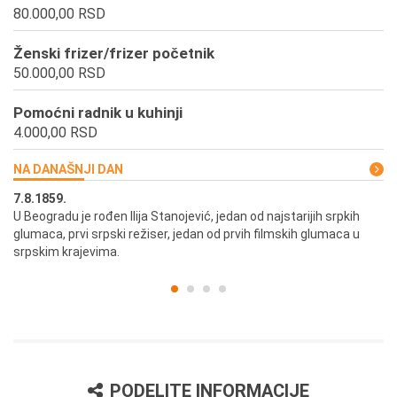
80.000,00 RSD
Ženski frizer/frizer početnik
50.000,00 RSD
Pomoćni radnik u kuhinji
4.000,00 RSD
NA DANAŠNJI DAN
7.8.1859.
7.
U Beogradu je rođen Ilija Stanojević, jedan od najstarijih srpkih
U 
glumaca, prvi srpski režiser, jedan od prvih filmskih glumaca u
re
srpskim krajevima.
PODELITE INFORMACIJE