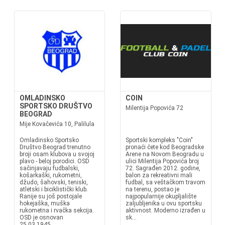
OMLADINSKO
COIN
SPORTSKO DRUŠTVO
Milentija Popovića 72
BEOGRAD
Mije Kovačevića 10, Palilula
Omladinsko Sportsko
Sportski kompleks "Coin"
Društvo Beograd trenutno
pronaći ćete kod Beogradske
broji osam klubova u svojoj
Arene na Novom Beogradu u
plavo - beloj porodici. OSD
ulici Milentija Popovića broj
sačinjavaju fudbalski,
72. Sagrađen 2012. godine,
košarkaški, rukometni,
balon za rekreativni mali
džudo, šahovski, teniski,
fudbal, sa veštačkom travom
atletski i biciklistički klub.
na terenu, postao je
Ranije su još postojale
najpopularnije okupljalište
hokejaška, muška
zaljubljenika u ovu sportsku
rukometna i rvačka sekcija.
aktivnost. Moderno izrađen u
OSD je osnovan
sk...
25.03.1945.,...